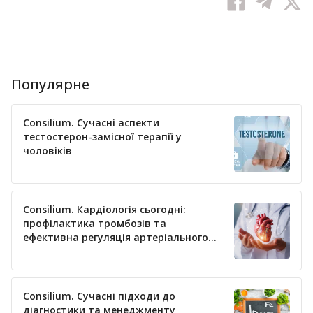
Популярне
Consilium. Сучасні аспекти
тестостерон-замісної терапії у
чоловіків
Consilium. Кардіологія сьогодні:
профілактика тромбозів та
ефективна регуляція артеріального
тиску
Consilium. Сучасні підходи до
діагностики та менеджменту