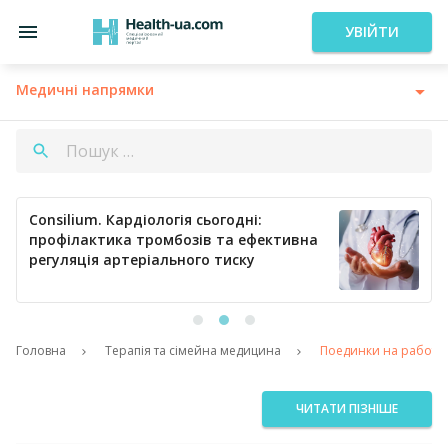
УВІЙТИ
Медичні напрямки
Consilium. Кардіологія сьогодні:
профілактика тромбозів та ефективна
регуляція артеріального тиску
Головна
Терапія та сімейна медицина
Поединки на работа
ЧИТАТИ ПІЗНІШЕ