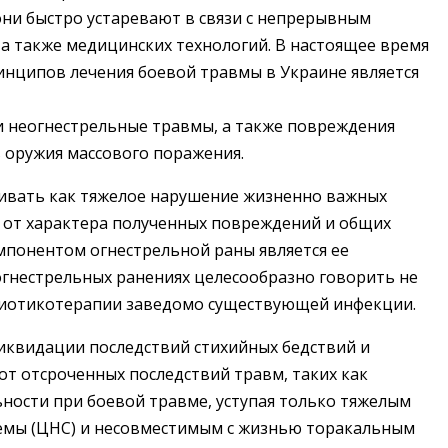
они быстро устаревают в связи с непрерывным
а также медицинских технологий. В настоящее время
инципов лечения боевой травмы в Украине является
и неогнестрельные травмы, а также повреждения
 оружия массового поражения.
ривать как тяжелое нарушение жизненно важных
 от характера полученных повреждений и общих
мпонентом огнестрельной раны является ее
 огнестрельных ранениях целе­сообразно говорить не
биотикотерапии заведомо существующей инфекции.
иквидации последствий стихийных бедствий и
т отсроченных последствий травм, таких как
ьности при боевой травме, уступая только тяжелым
емы (ЦНС) и несовместимым с жизнью торакальным