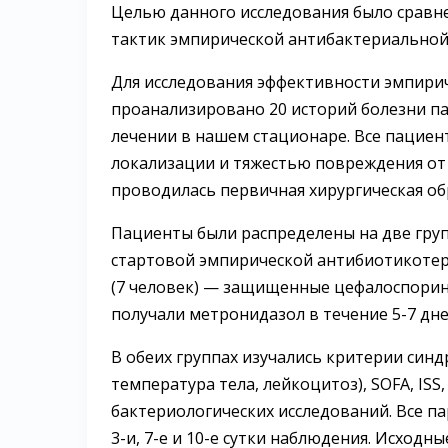
Целью данного исследования было сравн
тактик эмпиричес­кой антибактериальной
Для исследования эффективности эмпири
проанализировано 20 историй болезни па
лечении в нашем стационаре. Все пациен
локализации и тяжестью повреждения от 1
проводилась первичная хирургическая об
Пациенты были распределены на две групп
стартовой эмпирической антибиотикотер
(7 человек) — защищенные цефалоспорин
получали метронидазол в течение 5-7 дне
В обеих группах изучались критерии синд
температура тела, лейкоцитоз), SOFA, IS
бактериологических исследований. Все па
3-и, 7-е и 10-е сутки наблюдения. Исходн