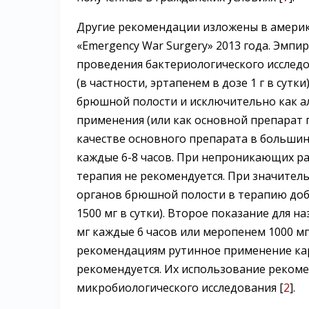
Другие рекомендации изложены в америк
«Emergency War Surgery» 2013 года. Эмп
проведения бактериологического исслед
(в частности, эртапенем в дозе 1 г в сут
брюшной полости и исключительно как а
применения (или как основной препарат 
качестве основного препарата в большинс
каждые 6-8 часов. При непроникающих ра
терапия не рекомендуется. При значител
органов брюшной полости в терапию до
1500 мг в сутки). Второе показание для 
мг каждые 6 часов или меропенем 1000 мг 
рекомендациям рутинное применение кар
рекомендуется. Их использование реком
микробиологического исследования [
2
].