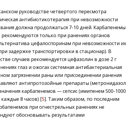
анском руководстве четвертого пересмотра
ирическая антибиотикотерапия при невозможности
ования должна продолжаться 7-10 дней. Карбапенемы
ки) рекомендуются только при ранениях органов
льтернатива цефалоспоринам при невозможности их
при задержке транспортировки в стационар). В
тве случаев рекомендуется цефазолин в дозе 2 г
нениях глаз и ожогах системная антибактериальная
ьном загрязнении раны или присоединении ранения
бавляют антипротозойные препараты (метронидазол
назначения карбапенемов — сепсис (имипенем 500-1000
каждые 8 часов) [
5
]. Таким образом, по последним
бапенемов при огнестрельных ранениях не
ендуют обосновывать результатами