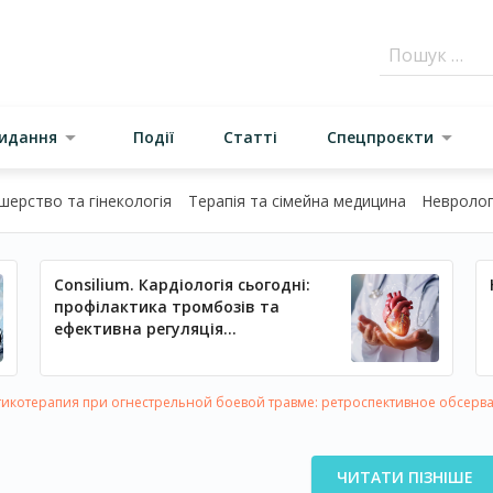
видання
Події
Статті
Спецпроєкти
шерство та гінекологія
Терапія та сімейна медицина
Неврологі
Consilium. Кардіологія сьогодні:
профілактика тромбозів та
ефективна регуляція
артеріального тиску
икотерапия при огнестрельной боевой травме: ретроспективное обсерв
ЧИТАТИ ПІЗНІШЕ