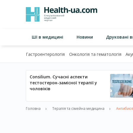
ШІ в медицині
Новини
Друковані 
Гастроентерологія
Онкологія та гематологія
Аку
Consilium. Сучасні аспекти
тестостерон-замісної терапії у
чоловіків
Головна
Терапія та сімейна медицина
Антибиот