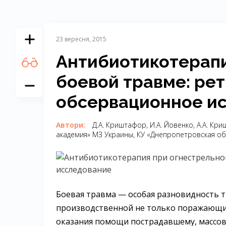
23 вересня, 2015
Антибиотикотерапи
боевой травме: ре
обсервационное и
Автори:
Д.А. Криштафор, И.А. Йовенко, А.А. К
академия» МЗ Украины, КУ «Днепропетровская об
Боевая травма — особая разновидность 
производственной не только поражающий 
оказания помощи пострадавшему, массов