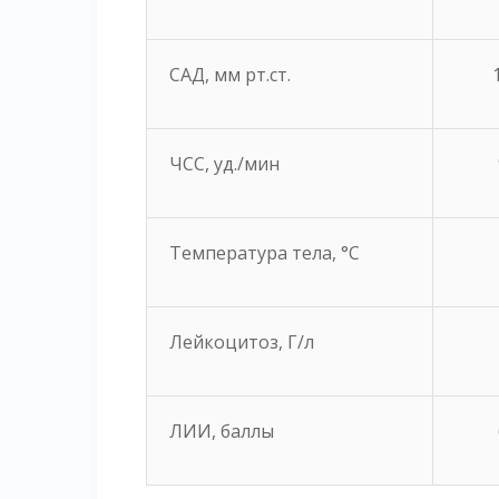
САД, мм рт.ст.
ЧСС, уд./мин
Температура тела, °C
Лейкоцитоз, Г/л
ЛИИ, баллы