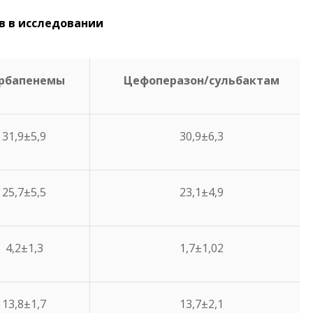
в в исследовании
рбапенемы
Цефоперазон/сульбактам
31,9±5,9
30,9±6,3
25,7±5,5
23,1±4,9
4,2±1,3
1,7±1,02
13,8±1,7
13,7±2,1