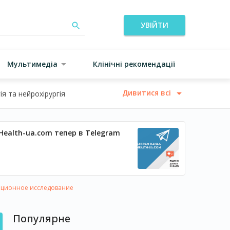
УВІЙТИ
Мультимедіа
Клінічні рекомендації
Дивитися всі
я та нейрохірургія
Health-ua.com тепер в Telegram
ационное исследование
Популярне