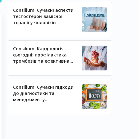
Consilium. Сучасні аспекти
тестостерон-замісної
терапії у чоловіків
Consilium. Кардіологія
сьогодні: профілактика
тромбозів та ефективна
регуляція артеріального
тиску
Consilium. Сучасні підходи
до діагностики та
менеджменту
залізодефіцитних станів