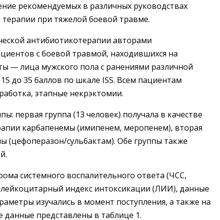
ение рекомендуемых в различных руководствах
 терапии при тяжелой боевой травме.
ческой антибиотикотерапии авторами
циентов с боевой травмой, находившихся на
ты — лица мужского пола с ранениями различной
5 до 35 баллов по шкале ISS. Всем пациентам
работка, этапные некрэктомии.
ы: первая группа (13 человек) получала в качестве
апии карбапенемы (имипенем, меропенем), вторая
ы (цефоперазон/сульбактам). Обе группы также
й.
рома системного воспалительного ответа (ЧСС,
S, лейкоцитарный индекс интоксикации (ЛИИ), данные
раметры изучались в момент поступления, а также на
ые данные представлены в таблице 1.