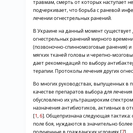
травмам, смерть от которых наступает не
подчеркивает, что борьба с раневой инф
лечении огнестрельных ранений.
В Украине на данный момент существует
огнестрельных ранений мирного времени: 
(позвоночно-спинномозговые ранения) и п
мягких тканей головы и черепно-мозговые
дает рекомендаций по выбору антибакте
терапии. Протоколы лечения других огне
Во многих руководствах, выпущенных в 
качестве препаратов выбора для лечения
обусловлено их ультрашироким спектром
назначения антибиотиков, активных в о
[
1
,
6
]. Общепризнана следующая тактика: 
поле боя, нуждаются в значительно более
полученные в гражданских условиях [
7
].