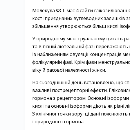
Молекула ФСГ має 4 сайти глікозилювання
кості приєднаних вуглеводних залишків зал
збільшення утворюються більш кислі ізоф
У природному менструальному циклі в ранн
та в пізній лютеальній фазі переважають 
Із наближенням овуляції концентрація мен
фолікулярній фазі. Крім фази менструальн
віку й расової належності жінки.
На сьогоднішній день встановлено, що сп
важливі пострецепторні ефекти. Глікози
гормона з рецептором. Основні ізоформи 
кислі та основні ізоформи діють як різні л
З клінічної точки зору, ці дані пояснюють
і природного гормона.