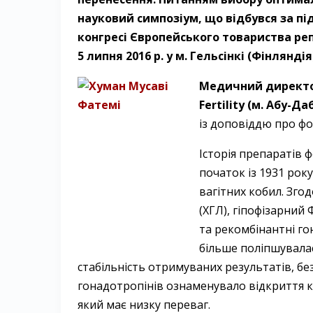
науковий симпозіум, що відбувся за п
конгресі Європейського товариства реп
5 липня 2016 р. у м. Гельсінкі (Фінляндія
Медичний директор 
Fertility (м. Абу-Д
із доповіддю про фол
Історія препаратів 
початок із 1931 рок
вагітних кобил. Зго
(ХГЛ), гіпофізарни
та рекомбінантні г
більше поліпшувалася
стабільність отримуваних результатів, без
гонадотропінів ознаменувало відкриття кор
який має низку переваг.