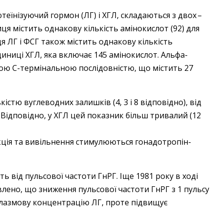
їнізуючий гормон (ЛГ) і ХГЛ, складаються з двох – ​
иця містить однакову кількість амінокислот (92) для
я ЛГ і ФСГ також містить однакову кількість
диниці ХГЛ, яка включає 145 амінокислот. Альфа-
бою C-термінальною послідовністю, що містить 27
кістю вуглеводних залишків (4, 3 і 8 відповідно), від
. Відповідно, у ХГЛ цей показник більш тривалий (12
укція та вивільнення стимулюються гонадотропін-
ь від пульсової частоти ГнРГ. Іще 1981 року в ході
новлено, що зниження пульсової частоти ГнРГ з 1 пульсу
 плазмову концентрацію ЛГ, проте підвищує