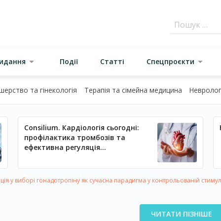
видання
Події
Статті
Спецпроєкти
шерство та гінекологія
Терапія та сімейна медицина
Неврологі
Consilium. Кардіологія сьогодні:
профілактика тромбозів та
ефективна регуляція
артеріального тиску
ація у виборі гонадотропіну як сучасна парадигма у контрольованій стимул
ЧИТАТИ ПІЗНІШЕ