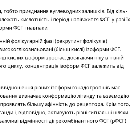
, тобто приєднання вуглеводних залишків. Від кіль­
ежать кислотність і період напівжиття ФСГ: у разі їх
орми ФСГ і навпаки.
ій фолікулярній фазі (рекрутинг фолікулів)
високоглікозильовані (більш кислі) ізоформи ФСГ.
ш кислих ізоформ зростає, досягаючи піку в пізній
ого циклу, концентрація ізоформ ФСГ залежить від
іввідношення різних ізоформ гонадотропінів має
лювання визначає конформацію ліганду та взаємодію
проявлять більшу афінність до рецептора. Крім того,
іганди і, відповідно, активують різні сигнальні шляхи.
 важливі відмінності дії рекомбінантного ФСГ (рФСГ)