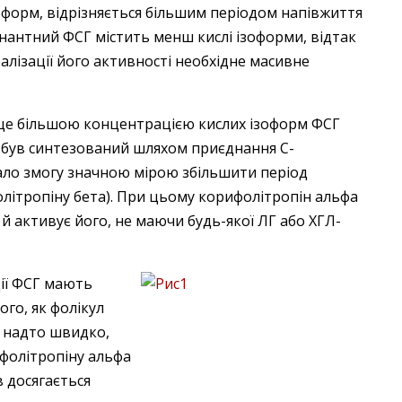
оформ, відрізняється більшим періодом напівжиття
бінантний ФСГ містить менш кислі ізоформи, відтак
алізації його активності необхідне масивне
ще більшою концентрацією кислих ізоформ ФСГ
 був синтезований шляхом приєднання С-
ало змогу значною мірою збільшити період
фолітропіну бета). При цьому корифолітропін альфа
й активує його, не маючи будь-якої ЛГ або ХГЛ-
ції ФСГ мають
ого, як фолікул
я надто швидко,
ифолітропіну альфа
 досягається