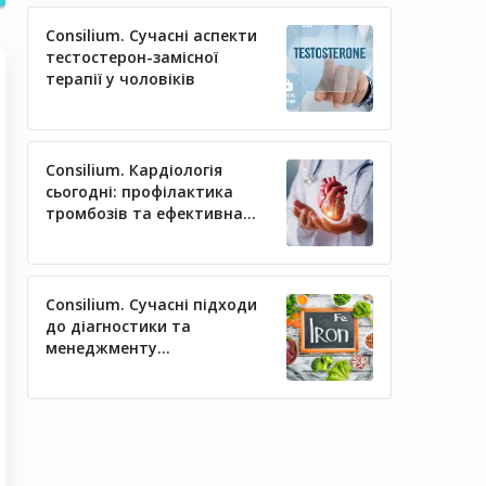
Consilium. Сучасні аспекти
тестостерон-замісної
терапії у чоловіків
Consilium. Кардіологія
сьогодні: профілактика
тромбозів та ефективна
регуляція артеріального
тиску
Consilium. Сучасні підходи
до діагностики та
менеджменту
залізодефіцитних станів