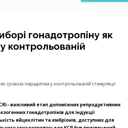
виборі гонадотропіну як
у контрольованій
СЯ) – ​важливий етап допоміжних репродуктивних
кзогенних гонадотропінів для індукції
ькість яйцеклітин та ембріонів, доступних для
льного гонадотропіну для КСЯ був присвячений