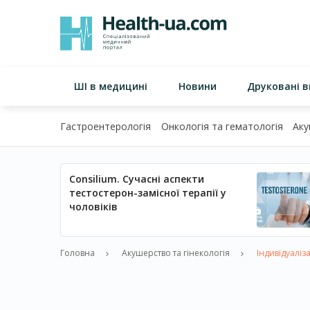
ШІ в медицині
Новини
Друковані 
Гастроентерологія
Онкологія та гематологія
Аку
Consilium. Сучасні аспекти
тестостерон-замісної терапії у
чоловіків
Головна
Акушерство та гінекологія
Індивідуаліз