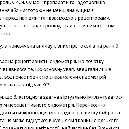
роль у КСЯ. Сучасні препарати гонадотропінів
ння або чистотою – ​не менш значущим є
є період напівжиття і взаємодію з рецепторами.
учаснішого гонадотропіну, стало значним кроком
істю.
ула присвячена впливу різних протоколів на ранній
ає на рецептивність ендометрія. На початку
 виявилося те, що основну увагу звертали лише
нів, водночас повністю зневажаючи ендометрій
ерігаються під час КСЯ.
или, що бластоциста здатна віртуально імплантуватися
крім не­рецептивного ендометрія. Перенесення
дсутня синхронізація між стадією розвитку ембріона
ація може відбутися в будь-якій тканині людського
 позаматкової вагітності), найчастіше без будь-якої