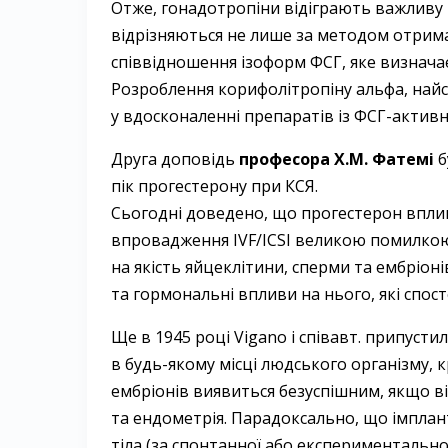
Отже, гонадотропіни відіграють важливу 
відрізняються не лише за методом отрима
співвідношення ізоформ ФСГ, яке визнача
Розроблення корифолітропіну альфа, найс
у вдосконаленні препаратів із ФСГ-активн
Друга доповідь
професора Х.М. Фатемі
б
пік прогестерону при КСЯ.
Сьогодні доведено, що прогестерон вплив
впровадження IVF/ICSI великою помилкою
на якість яйцеклітини, сперми та ембріо
та гормональні впливи на нього, які спост
Ще в 1945 році Vigano і співавт. припуст
в будь-якому місці людського організму, 
ембріонів виявиться безуспішним, якщо ві
та ендометрія. Парадоксально, що імплант
тіла (за спонтанної або експериментальної