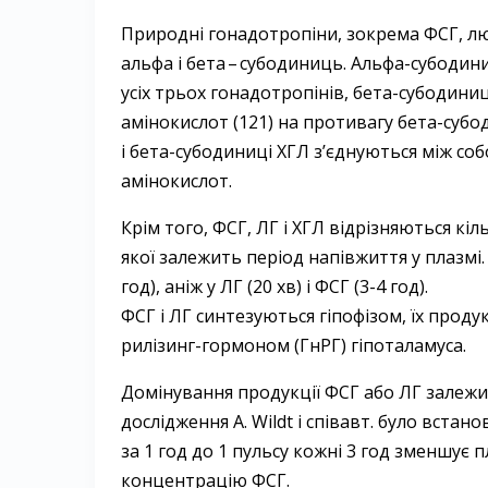
Природні гонадотропіни, зокрема ФСГ, люте
альфа і бета – ​субодиниць. Альфа-субодин
усіх трьох гонадотропінів, бета-субодиниц
амінокислот (121) на противагу бета-субо
і бета-субодиниці ХГЛ з’єднуються між со
амінокислот.
Крім того, ФСГ, ЛГ і ХГЛ відрізняються кіль
якої залежить період напівжиття у плазмі
год), аніж у ЛГ (20 хв) і ФСГ (3-4 год).
ФСГ і ЛГ синтезуються гіпофізом, їх прод
рилізинг-гормоном (ГнРГ) гіпоталамуса.
Домінування продукції ФСГ або ЛГ залежит
дослідження A. Wildt і співавт. було вста
за 1 год до 1 пульсу кожні 3 год зменшує
концентрацію ФСГ.