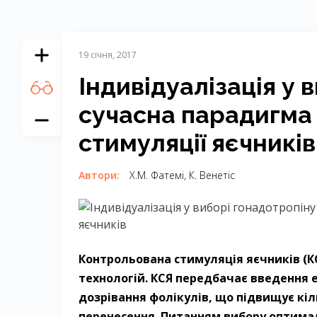
19 січня, 2017
Індивідуалізація у 
сучасна парадигма 
стимуляції яєчників
Автори:
Х.М. Фатемі, К. Венетіс
Контрольована стимуляція яєчників (К
технологій. КСЯ передбачає введення е
дозрівання фолікулів, що підвищує кіл
перенесення. Питанням вибору оптима