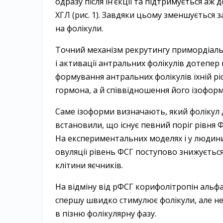
одразу після ін’єкції та підтримується аж 
ХГЛ (рис. 1). Завдяки цьому зменшується 
на фолікули.
Точний механізм рекрутингу примордіаль
і активації антральних фолікулів дотепер
формування антральних фолікулів їхній ріс
гормона, а й співвідношення його ізоформ
Саме ізоформи визначають, який фолікул дозр
встановили, що існує певний поріг рівня Ф
На експериментальних моделях і у людини
овуляції рівень ФСГ поступово знижуєтьс
клітини яєчників.
На відміну від рФСГ корифолітропін альф
спершу швидко стимулює фолікули, але не
в пізню фолікулярну фазу.