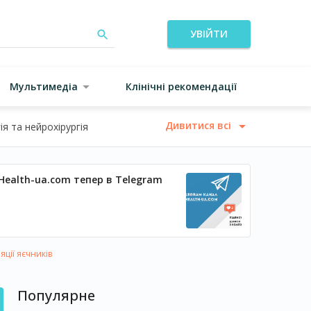
УВІЙТИ
Мультимедіа
Клінічні рекомендації
Дивитися всі
я та нейрохірургія
Health-ua.com тепер в Telegram
яції яєчників
Популярне