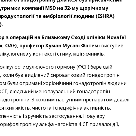
ідтримки компанії MSD на 32-му щорічному
родуктології та ембріології людини (ESHRA)
).
з операцій на Близькому Сході клініки Nova IVI
абі, ОАЕ), про­фесор Хуман Мусаві Фатемі
виступив
ікулогенез у контексті стимуляції яєчників.
фолікулостимулюючого гормону (ФСГ) бере свій
у, коли був виділений сироватковий гонадотропін
дом були отримані хоріонічний гонадотропін людини
й ФСГ, людський менопаузальний гонадотропін
онадотропіни. З кожним наступним препаратом дедалі
 їхня якість, чистота і специфічна активність,
печність і зручність застосування. Нову еру
ифолітропіну альфа – ​агоніста ФСГ тривалої дії,