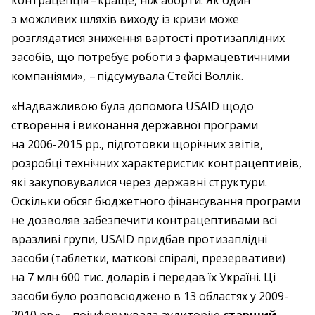
контрацепція – ​краще, ніж аборти. Як один
з можливих шляхів виходу із кризи може
розглядатися зниження вартості протизаплідних
засобів, що потребує роботи з фармацевтичними
компаніями», – ​підсумувала Стейсі Воллік.
«Надважливою була допомога USAID щодо
створення і виконання державної програми
на 2006-2015 рр., підготовки щорічних звітів,
розробці технічних характеристик контрацептивів,
які закуповувалися через державні структури.
Оскільки обсяг бюджетного фінансування програми
не дозволяв забезпечити контрацептивами всі
вразливі групи, USAID придбав протизаплідні
засоби (таблетки, маткові спіралі, презервативи)
на 7 млн 600 тис. доларів і передав їх Україні. Ці
засоби було розповсюджено в 13 областях у 2009-