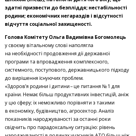
здатні призвести до безпліддя; нестабільності
родини; економічних негараздів і відсутності
відчуття соціальної захищеності.
Голова Комітету Ольга Вадимівна Богомолець
у своєму вітальному слові наполягла
на необхідності продовження дії державної
програми та впровадження комплексного,
системного, поступового, державницького підходу
до вирішення існуючих проблем.
«Здоров’я родини і дитини – ​це питання № 1 для
країни. Немає більш продуктивних інвестицій, аніж
у цю сферу; їх неможливо порівняти з такими
в економіку, будівництво, агросектор. Аналіз
показників народжуваності за останні роки
свідчить про парадоксальну ситуацію: рівень
народжуваності в родинах учасників АТО більш ніж