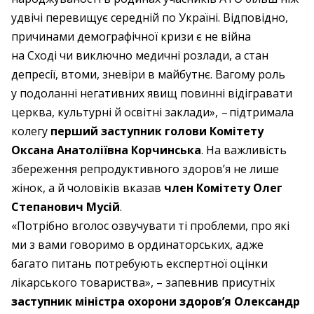
удвічі перевищує середній по Україні. Відповідно,
причинами демографічної кризи є не війна
на Сході чи виключно медичні розлади, а стан
депресії, втоми, зневіри в майбутнє. Вагому роль
у подоланні негативних явищ повинні відігравати
церква, культурні й освітні заклади», – ​підтримала
колегу
перший заступник голови Комітету
Оксана Анатоліївна Корчинська
. На важливість
збереження репродуктивного здоров’я не лише
жінок, а й чоловіків вказав
член Комітету Олег
Степанович Мусій
.
«Потрібно вголос озвучувати ті проблеми, про які
ми з вами говоримо в ординаторських, адже
багато питань потребують експертної оцінки
лікарського товариства», – запевнив присутніх
заступник міністра охорони здоров’я Олександр