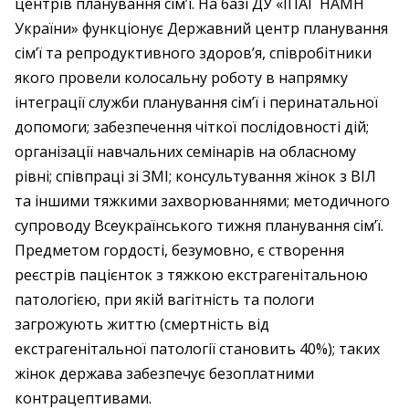
центрів планування сім’ї. На базі ДУ «ІПАГ НАМН
України» функціонує Державний центр планування
сім’ї та репродуктивного здоров’я, співробітники
якого провели колосальну роботу в напрямку
інтеграції служби планування сім’ї і перинатальної
допомоги; забезпечення чіткої послідовності дій;
організації навчальних семінарів на обласному
рівні; співпраці зі ЗМІ; консультування жінок з ВІЛ
та іншими тяжкими захворюваннями; методичного
супроводу Всеукраїнського тижня планування сім’ї.
Предметом гордості, безумовно, є створення
реєстрів пацієнток з тяжкою екстрагенітальною
патологією, при якій вагітність та пологи
загрожують життю (смертність від
екстрагенітальної патології становить 40%); таких
жінок держава забезпечує безоплатними
контрацептивами.