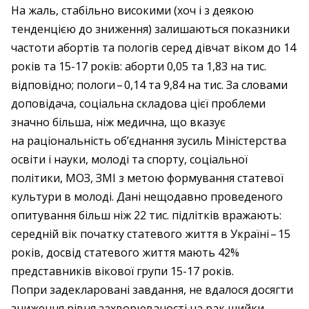
На жаль, стабільно високими (хоч і з деякою
тенденцією до зниження) залишаються показники
частоти абортів та пологів серед дівчат віком до 14
років та 15-17 років: аборти 0,05 та 1,83 на тис.
відповідно; пологи – ​0,14 та 9,84 на тис. За словами
доповідача, соціальна складова цієї проблеми
значно більша, ніж медична, що вказує
на раціональність об’єднання зусиль Міністерства
освіти і науки, молоді та спорту, соціальної
політики, МОЗ, ЗМІ з метою формування статевої
культури в молоді. Дані нещодавно проведеного
опитування більш ніж 22 тис. підлітків вражають:
середній вік початку статевого життя в Україні – ​15
років, досвід статевого життя мають 42%
представників вікової групи 15-17 років.
Попри задекларовані завдання, не вдалося досягти
зниження рівня захворюваності на рак шийки