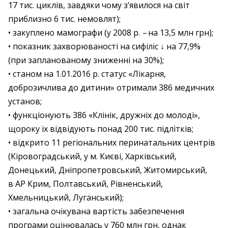
17 тис. циклів, завдяки чому з’явилося на світ
приблизно 6 тис. немовлят);
• закуплено мамографи (у 2008 р. – ​на 13,5 млн грн);
• показник захворюваності на сифіліс ↓ на 77,9%
(при запланованому зниженні на 30%);
• станом на 1.01.2016 р. статус «Лікарня,
доброзичлива до дитини» отримали 386 медичних
установ;
• функціонують 386 «Клінік, дружніх до молоді»,
щороку їх відвідують понад 200 тис. підлітків;
• відкрито 11 регіональних перинатальних центрів
(Кіровоградський, у м. Києві, Харківський,
Донецький, Дніпропетровський, Житомирський,
в АР Крим, Полтавський, Рівненський,
Хмельницький, Луганський);
• загальна очікувана вартість забезпечення
програми оцінювалась у 760 млн грн, однак