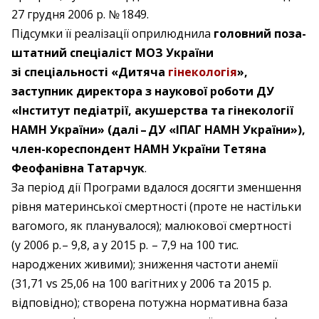
27 грудня 2006 р. № 1849.
Підсумки її реалізації оприлюднила
головний поза­
штатний спеціаліст МОЗ України
зі спеціальності «Дитяча
гінекологія
»,
заступник директора з наукової роботи ДУ
«Інститут педіатрії, акушерства та гінекології
НАМН України» (далі – ​ДУ «ІПАГ НАМН України»),
член-кореспондент НАМН України Тетяна
Феофанівна Татарчук
.
За період дії Програми вдалося досягти зменшення
рівня материнської смертності (проте не настільки
вагомого, як планувалося); малюкової смертності
(у 2006 р. – 9,8, а у 2015 р. – 7,9 на 100 тис.
народжених живими); зниження частоти анемії
(31,71 vs 25,06 на 100 вагітних у 2006 та 2015 р.
відповідно); створена потужна нормативна база