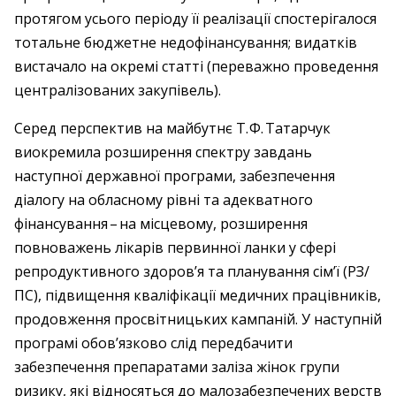
протягом усього періоду її реалізації спостерігалося
тотальне бюджетне недофінансування; видатків
вистачало на окремі статті (переважно проведення
централізованих закупівель).
Серед перспектив на майбутнє Т. Ф. Татарчук
виокремила розширення спектру завдань
наступної державної програми, забезпечення
діалогу на обласному рівні та адекватного
фінансування – ​на місцевому, розширення
повноважень лікарів первинної ланки у сфері
репродуктивного здоров’я та планування сім’ї (РЗ/
ПС), підвищення кваліфікації медичних працівників,
продовження просвітницьких кампаній. У наступній
програмі обов’язково слід передбачити
забезпечення препаратами заліза жінок групи
ризику, які відносяться до малозабезпечених верств