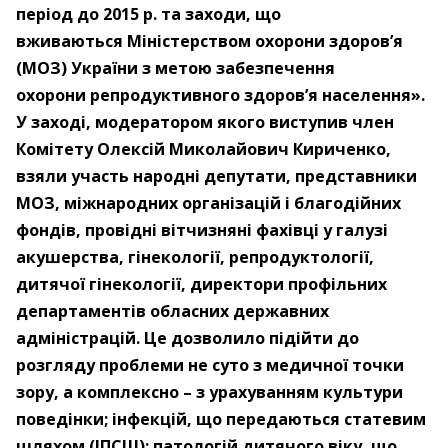
період до 2015 р. та заходи, що
вживаються Міністерством охорони здоров’я
(МОЗ) України з метою забезпечення
охорони репродуктивного здоров’я населення».
У заході, модератором якого виступив член
Комітету Олексій Миколайович Кириченко,
взяли участь народні депутати, представники
МОЗ, міжнародних організацій і благодійних
фондів, провідні вітчизняні фахівці у галузі
акушерства, гінекології, репродуктології,
дитячої гінекології, директори профільних
департаментів обласних державних
адміністрацій. Це дозволило підійти до
розгляду проблеми не суто з медичної точки
зору,
а комплексно – з урахуванням культури
поведінки; інфекцій, що передаються статевим
шляхом (ІПСШ); патологій дитячого віку, що