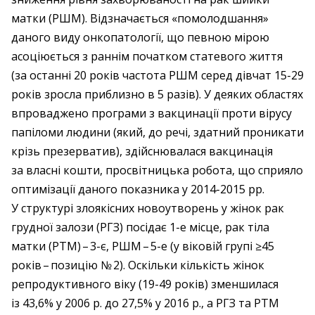
матки (РШМ). Відзначається «помолодшання»
даного виду онкопатології, що певною мірою
асоціюється з раннім початком статевого життя
(за останні 20 років частота РШМ серед дівчат 15-29
років зросла приблизно в 5 разів). У деяких областях
впроваджено програми з вакцинації проти вірусу
папіломи людини (який, до речі, здатний проникати
крізь презерватив), здійснювалася вакцинація
за власні кошти, просвітницька робота, що сприяло
оптимізації даного показника у 2014-2015 рр.
У структурі злоякісних новоутворень у жінок рак
грудної залози (РГЗ) посідає 1-е місце, рак тіла
матки (РТМ) – ​3-є, РШМ – ​5-е (у віковій групі ≥45
років – ​позицію № 2). Оскільки кількість жінок
репродуктивного віку (19-49 років) зменшилася
із 43,6% у 2006 р. до 27,5% у 2016 р., а РГЗ та РТМ