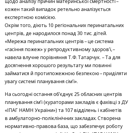
щодо аналізу причин материнської смертності – ​
кожен такий випадок ретельно аналізується
експертною комісією.
Окрім того, діють 10 регіональних перинатальних
центрів, де народилося понад 30 тис. дітей.
«Мережа перинатальних центрів – ​це система
«гасіння пожеж» у репродуктивному здоров’ї, – ​
навела влучне порівняння Т. Ф. Татарчук. – ​Та для
досягнення хорошого результату ми повинні
займатися й протипожежною безпекою – ​приділяти
увагу системі планування сім’ї».
На сьогодні остання об’єднує 25 обласних центрів
планування сім’ї (кураторами закладів є фахівці з ДУ
«ІПАГ НАМН України») та 107 відділень і кабінетів
в амбулаторно-поліклінічних закладах. Створена
нормативно-правова база, що забезпечує роботу