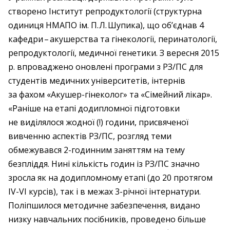
створено Інститут репродуктології (структурна
одиниця НМАПО ім. П. Л. Шупика), що об’єднав 4
кафедри – ​акушерства та гінекології, перинатології,
репродуктології, медичної генетики. З вересня 2015
р. впроваджено оновлені програми з РЗ/ПС для
студентів медичних університетів, інтернів
за фахом «Акушер-гінеколог» та «Сімейний лікар».
«Раніше на етапі додипломної підготовки
не виділялося жодної (!) години, присвяченої
вивченню аспектів РЗ/ПС, розгляд теми
обмежувався 2-годинним заняттям на тему
безпліддя. Нині кількість годин із РЗ/ПС значно
зросла як на додипломному етапі (до 20 протягом
IV-VI курсів), так і в межах 3-річної інтернатури.
Поліпшилося методичне забезпечення, видано
низку навчальних посібників, проведено більше