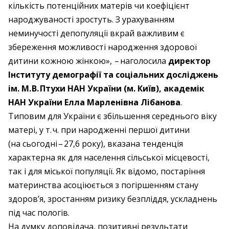
кількість потенційних матерів чи коефіцієнт
народжуваності зростуть. З урахуванням
неминучості депопуляції вкрай важливим є
збереження можливості народження здорової
дитини кожною жінкою», – ​наголосила
директор
Інституту демографії та соціальних досліджень
ім. М. В. Птухи НАН України (м. Київ), академік
НАН України Елла Марленівна Лібанова
.
Типовим для України є збільшення середнього віку
матері, у т. ч. при народженні першої дитини
(на сьогодні – ​27,6 року), вказана тенденція
характерна як для населення сільської місцевості,
так і для міської популяції. Як відомо, постаріння
материнства асоціюється з погіршенням стану
здоров’я, зростанням ризику безпліддя, ускладнень
під час пологів.
На думку доповідача, позитивні результати