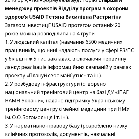
2010 рр.», – ​поінформувала аудиторію
старший
менеджер проектів Відділу програм з охорони
здоров’я USAID Тетяна Василівна Растригіна
.
Загалом інвестиції USAID протягом останніх 20
років можна розподілити на 4 групи:
1. У людський капітал (навчання 6500 медичних
працівників, що нині надають послуги у сфері РЗ/ПС
у більш ніж 5 тис. закладах, включаючи первинну
ланку; реалізація інформаційних кампаній у рамках
проекту «Плануй своє майбутнє» та ін.).
2. У розбудову інфраструктури (створено
національний тренінговий центр на базі ДУ «ІПАГ
НАМН України», надано підтримку Українському
тренінговому центру сімейної медицини при НМУ
ім. О. О. Богомольця і т. ін.).
3. У нормативно-правову базу (розроблено низку
клінічних протоколів, документів, навчальні