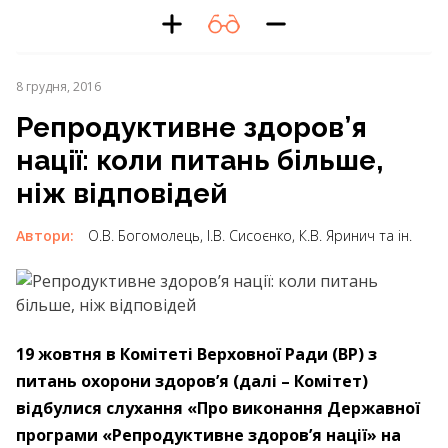
8 грудня, 2016
Репродуктивне здоров’я
нації: коли питань більше,
ніж відповідей
Автори:
О.В. Богомолець, І.В. Сисоєнко, К.В. Яринич та ін.
19 жовтня в Комітеті Верховної Ради (ВР) з
питань охорони здоров’я (далі – Комітет)
відбулися слухання «Про виконання Державної
програми «Репродуктивне здоров’я нації» на