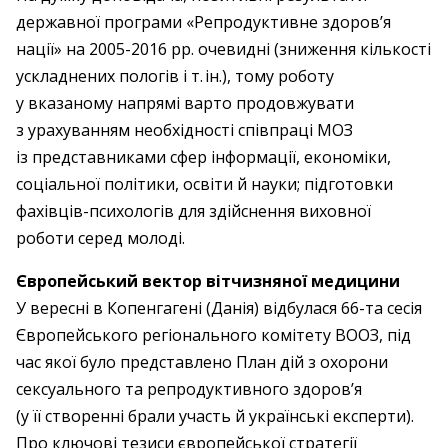
державної програми «Репродуктивне здоров’я
нації» на 2005-2016 рр. очевидні (зниження кількості
ускладнених пологів і т. ін.), тому роботу
у вказаному напрямі варто продовжувати
з урахуванням необхідності співпраці МОЗ
із представниками сфер інформації, економіки,
соціальної політики, освіти й науки; підготовки
фахівців-психологів для здійснення виховної
роботи серед молоді.
Європейський вектор вітчизняної медицини
У вересні в Копенгагені (Данія) відбулася 66-та сесія
Європейського регіонального комітету ВООЗ, під
час якої було представлено План дій з охорони
сексуального та репродуктивного здоров’я
(у її створенні брали участь й українські експерти).
Про ключові тезиси європейської стратегії