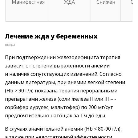
Манифестная
ЖДА
Снижен
Сн
Лечение
жда
у беременных
вверх
При подтверждении железодефицита терапия
зависит от степени выраженности анемии
и наличия сопутствующих изменений. Согласно
данным литературы, при анемии легкой степени
(Hb > 90 г/л) показана терапия пероральными
препара­тами железа (соли железа ІІ или III – ­
сорбифер дурулес, мальтофер) по 200 мг/сут
предпочтительно натощак за 1 ч до еды.
В случаях значительной анемии (Hb < 80-90 г/л),
а также при недостаточной эффективности