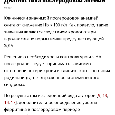
Диагностика послеродовой анемии
вверх
Клинически значимой послеродовой анемией
считают снижение Hb < 100 г/л. Как правило, такие
значения являются следствием кровопотери
в родах свыше нормы и/или предсуществую­щей
ЖДА.
Решение о необходимости контроля уровня Hb
после родов следует принимать зависимо
от степени потери крови и клинического состояния
родильницы, т.е. выраженности анемического
синдрома.
По результатам исследований ряда авторов [
9
,
13
,
14
,
17
], дополнительное определение уровня
ферритина в послеродовом периоде