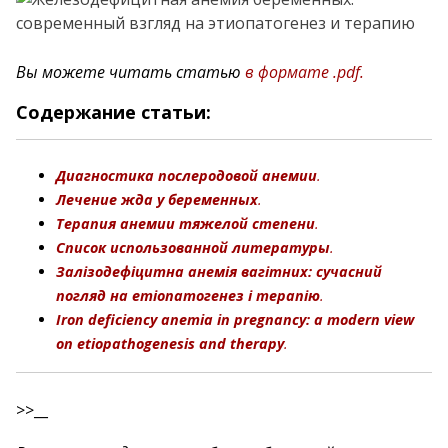
Вы можете читать статью
в формате .pdf.
Содержание статьи:
Диагностика послеродовой анемии
.
Лечение
жда
у беременных
.
Терапия анемии тяжелой степени
.
Список использованной литературы
.
Залізодефіцитна анемія вагітних: сучасний
погляд на етіопатогенез і терапію
.
Iron deficiency anemia in pregnancy: a modern view
on etiopathogenesis and
therapy
.
>>__