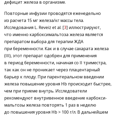
дефицит железа в организме.
Повторные инфузии проводятся еже­недельно
из расчета 15 мг железа/кг массы тела.
Исследования L. Revеiz et al. [
3
] иллюстрируют,
что именно карбоксимальтоза железа является
препаратом выбора для тера­пии ЖДА
при беременности. Как и в случае сахарата железа
(III), этот препарат одобрен для применения
в период беременности, начиная со ІІ триместра,
так как он не проникает через плацентарный
барьер к плоду. При парентеральном введении
железа повы­шение уровня Hb происходит быстрее,
чем при приеме внутрь. Исследователи
рекомендуют внутривенное введение карбокси­
мальтозы железа повторять 1 раз в неделю
до повы­шения уровня Hb > 100 г/л. В дальнейшем