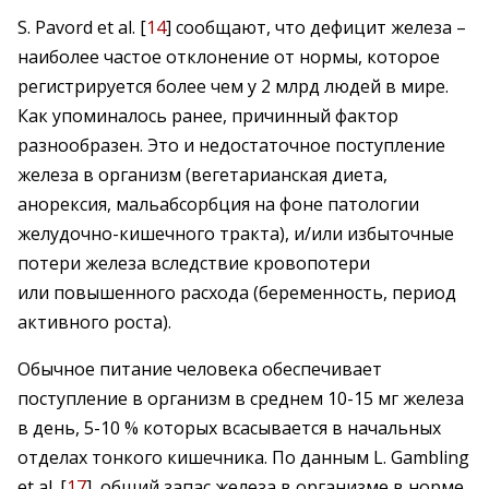
S. Pavord et al. [
14
] сообщают, что дефицит железа –
наиболее частое отклонение от нормы, которое
регистрируется более чем у 2 млрд людей в мире.
Как упоминалось ранее, причинный фактор
разнообразен. Это и недостаточное поступление
железа в организм (вегетарианская диета,
анорексия, мальабсорбция на фоне патологии
желудочно-кишечного тракта), и/или избыточные
потери железа вследствие кровопотери
или повышенного расхода (беременность, период
активного роста).
Обычное питание человека обеспечивает
поступление в организм в среднем 10-15 мг железа
в день, 5-10 % которых всасывается в начальных
отделах тонкого кишечника. По данным L. Gambling
et al. [
17
], общий запас железа в организме в норме