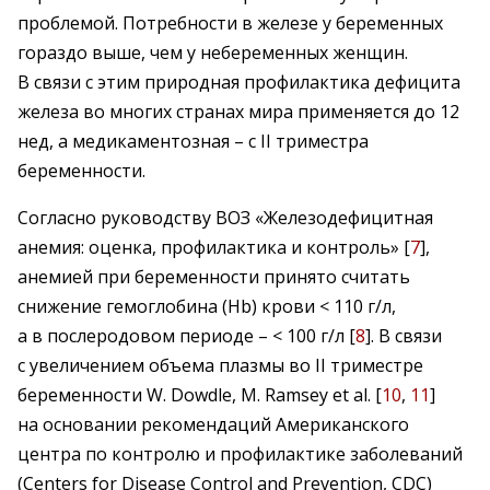
проблемой. Потребности в железе у беременных
гораздо выше, чем у небеременных женщин.
В связи с этим природная профилактика дефицита
железа во многих странах мира применяется до 12
нед, а медикаментозная – с ІІ триместра
беременности.
Согласно руководству ВОЗ «Железодефицитная
анемия: оценка, профилактика и контроль» [
7
],
анемией при беременности принято считать
снижение гемоглобина (Hb) крови < 110 г/л,
а в послеродовом периоде – < 100 г/л [
8
]. В связи
с увеличением объема плазмы во ІІ триместре
беременности W. Dowdle, M. Ramsey et al. [
10
,
11
]
на основании рекомендаций Американского
центра по контролю и профилактике заболеваний
(Centers for Disease Control and Prevention, CDC)