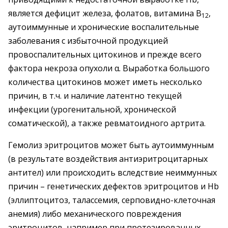
является дефицит железа, фолатов, витамина В
,
12
аутоиммунные и хронические воспалительные
заболевания с избыточной продукцией
провоспалительных цитокинов и прежде всего
фактора некроза опухоли α. Выработка большого
количества цитокинов может иметь несколько
причин, в т.ч. и наличие латентно текущей
инфекции (урогенитальной, хронической
соматической), а также ревматоидного артрита.
Гемолиз эритроцитов может быть аутоиммунным
(в результате воздействия антиэритроцитарных
антител) или происходить вследствие неиммунных
причин – генетических дефектов эритроцитов и Hb
(эллиптоцитоз, талассемия, серповидно-клеточная
анемия) либо механического повреждения
эритроцитов, например при протезированных