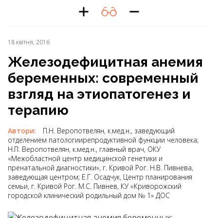
18 квітня, 2016
Железодефицитная анемия
беременных: современный
взгляд на этиопатогенез и
терапию
Автори:
П.Н. Веропотвелян, к.мед.н., заведующий
отделением патологиирепродуктивной функции человека;
Н.П. Веропотвелян, к.мед.н., главный врач, ОКУ
«Межобластной центр медицинской генетики и
пренатальной диагностики», г. Кривой Рог. Н.В. Пивнева,
заведующая центром; Е.Г. Осадчук, Центр планирования
семьи, г. Кривой Рог. М.С. Пивнев, КУ «Криворожский
городской клинический родильный дом № 1» ДОС