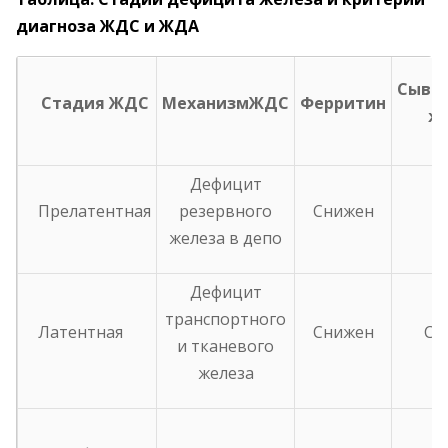
диагноза ЖДС и ЖДА
Сыво
Стадия ЖДС
МеханизмЖДС
Ферритин
ж
Дефицит
Прелатентная
резервного
Снижен
Н
железа в депо
Дефицит
транспортного
Латентная
Снижен
Сн
и тканевого
железа