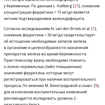
у беременных. По данным L. Hallberg [
21
], снижение
концентрации ферритина < 15 мг/дл является
четким подтверждением железодефицита.
Согласно исследованиям N. van den Broek et al. [
1
],
снижение ферритина < 30 мг/дл свидетельствует
об истощении необходимых запасов железа
в организме и целесообразности назначения
препаратов железа во время беременности.
Практическому врачу необходимо помнить
о ложно-­нормальных (либо повышенных)
значениях ферритина, которые могут
регистрироваться при наличии воспалительного
процесса. По мнению M. Виноградовой и соавт. [
9
],
для исключения воспалительных изменений
рекомендуется исследовать уровень С-
реактивного белка.