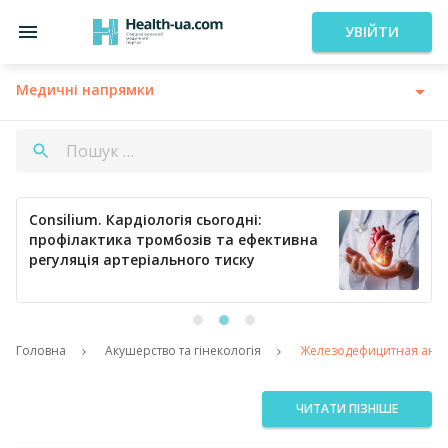
УВІЙТИ
Медичні напрямки
Consilium. Кардіологія сьогодні:
профілактика тромбозів та ефективна
регуляція артеріального тиску
Головна
Акушерство та гінекологія
Железодефицитная анеми
ЧИТАТИ ПІЗНІШЕ