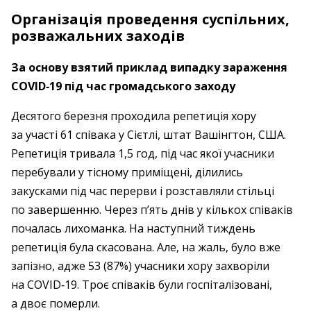
Організація проведення суспільних,
розважальних заходів
За основу взятий приклад випадку зараження
COVID‑19 під час громадського заходу
Десятого березня проходила репетиція хору
за участі 61 співака у Сієтлі, штат Вашінгтон, США.
Репетиція тривала 1,5 год, під час якої учасники
перебували у тісному приміщені, ділились
закусками під час перерви і розставляли стільці
по завершенню. Через п’ять днів у кількох співаків
почалась лихоманка. На наступний тиждень
репетиція була скасована. Але, на жаль, було вже
запізно, адже 53 (87%) учасники хору захворіли
на COVID‑19. Троє співаків були госпіталізовані,
а двоє померли.