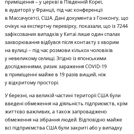
приміщення – ​у церкві в Південній Кореї,
в аудиторії у Франції, під час конференції
в Массачусетсі, США. Дані документа з Гонконгу, що
очікує на експертну перевірку, показали, що із 7244
зафіксованих випадків у Китаї лише один спалах
захворювання відбувся після контакту з хворим
на вулиці – ​під час розмови кількох чоловіків
у невеликому селищі. Згідно із японськими
дослідженнями, ризик зараження COVID‑19
в приміщенні майже в 19 разів вищий, ніж
у відкритому просторі.
У березні, на великій частині території США були
введені обмеження на діяльність підприємств, крім
життєво важливих, а також запроваджено
обмеження на зібрання людей. Відповідно майже
всі підприємства США були закриті або у випадку