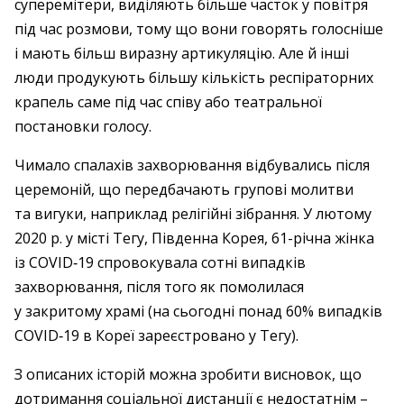
суперемітери, виділяють більше часток у повітря
під час розмови, тому що вони говорять голосніше
і мають більш виразну артикуляцію. Але й інші
люди продукують більшу кількість респіраторних
крапель саме під час співу або театральної
постановки голосу.
Чимало спалахів захворювання відбувались після
церемоній, що передбачають групові молитви
та вигуки, наприклад релігійні зібрання. У лютому
2020 р. у місті Тегу, Південна Корея, 61-річна жінка
із COVID‑19 спровокувала сотні випадків
захворювання, після того як помолилася
у закритому храмі (на сьогодні понад 60% випадків
COVID‑19 в Кореї зареєстровано у Тегу).
З описаних історій можна зробити висновок, що
дотримання соціальної дистанції є недостатнім – ​