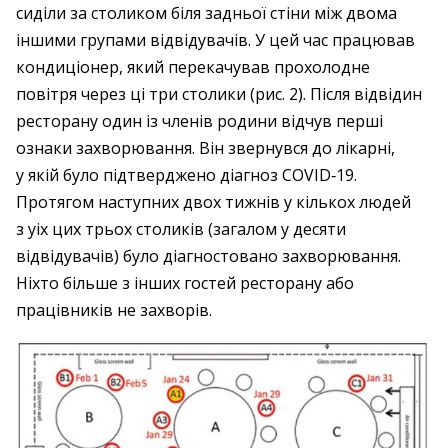
сиділи за столиком біля задньої стіни між двома
іншими групами відвідувачів. У цей час працював
кондиціонер, який перекачував прохолодне
повітря через ці три столики (рис. 2). Після відвідин
ресторану один із членів родини відчув перші
ознаки захворювання. Він звернувся до лікарні,
у якій було підтверджено діагноз COVID‑19.
Протягом наступних двох тижнів у кількох людей
з уіх цих трьох столиків (загалом у десяти
відвідувачів) було діагностовано захворювання.
Ніхто більше з інших гостей ресторану або
працівників не захворів.