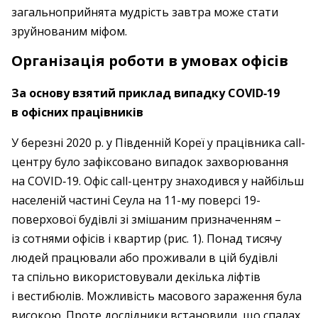
загальноприйнята мудрість завтра може стати
зруйнованим міфом.
Організація роботи в умовах офісів
За основу взятий приклад випадку COVID‑19
в офісних працівників
У березні 2020 р. у Південній Кореї у працівника call-
центру було зафіксовано випадок захворювання
на COVID‑19. Офіс call-центру знаходився у найбільш
населеній частині Сеула на 11-му поверсі 19-
поверхової будівлі зі змішаним призначенням – ​
із сотнями офісів і квартир (рис. 1). Понад тисячу
людей працювали або проживали в цій будівлі
та спільно використовували декілька ліфтів
і вестибюлів. Можливість масового зараження була
високою. Проте дослідники встановили, що спалах