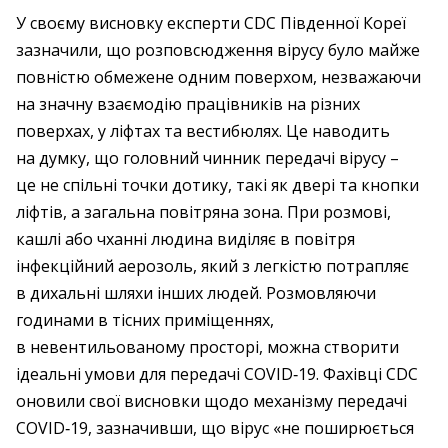
У своєму висновку експерти CDC Південної Кореї
зазначили, що розповсюдження вірусу було майже
повністю обмежене одним поверхом, незважаючи
на значну взаємодію працівників на різних
поверхах, у ліфтах та вестибюлях. Це наводить
на думку, що головний чинник передачі вірусу – ​
це не спільні точки дотику, такі як двері та кнопки
ліфтів, а загальна повітряна зона. При розмові,
кашлі або чханні людина виділяє в повітря
інфекційний аерозоль, який з легкістю потрапляє
в дихальні шляхи інших людей. Розмовляючи
годинами в тісних приміщеннях,
в невентильованому просторі, можна створити
ідеальні умови для передачі COVID‑19. Фахівці CDC
оновили свої висновки щодо механізму передачі
COVID‑19, зазначивши, що вірус «не поширюється