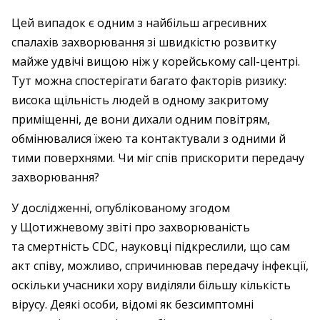
Цей випадок є одним з найбільш агресивних
спалахів захворювання зі швидкістю розвитку
майже удвічі вищою ніж у корейському call-центрі.
Тут можна спостерігати багато факторів ризику:
висока щільність людей в одному закритому
приміщенні, де вони дихали одним повітрям,
обмінювалися їжею та контактували з одними й
тими поверхнями. Чи міг спів прискорити передачу
захворювання?
У дослідженні, опублікованому згодом
у Щотижневому звіті про захворюваність
та смертність CDC, науковці підкреслили, що сам
акт співу, можливо, спричинював передачу інфекції,
оскільки учасники хору виділяли більшу кількість
вірусу. Деякі особи, відомі як безсимптомні