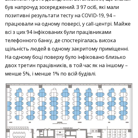
був напрочуд зосереджений. З 97 осіб, які мали
позитивні результати тесту на COVID‑19, 94 – ​
працювали на одному поверсі, у call-центрі. Майже
всі з цих 94 інфікованих були працівниками
телефонного банку, де спостерігалась висока
щільність людей в одному закритому приміщенні.
На одному боці поверху було інфіковано близько
двох третин працівників, в той час як на іншому – ​
менше 5%, і менше 1% по всій будівлі.