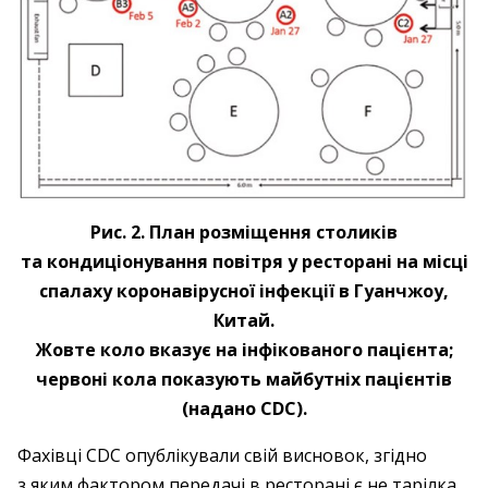
Рис. 2. План розміщення столиків
та кондиціонування повітря у ресторані на місці
спалаху коронавірусної інфекції в Гуанчжоу,
Китай.
Жовте коло вказує на інфікованого пацієнта;
червоні кола показують майбутніх пацієнтів
(надано CDC).
Фахівці CDC опублікували свій висновок, згідно
з яким фактором передачі в ресторані є не тарілка