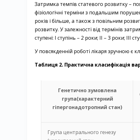
Затримка темпів статевого розвитку – поя
фізіологічні терміни з подальшим поруше
років і більше, а також з повільним розв
розвитку. У залежності від термінів зат
ступені: І ступінь – 2 роки; II – 3 роки; III с
У повсякденній роботі лікаря зручною є кл
Таблиця 2. Практична класифікація ва
Генетично зумовлена
група(характерний
гіпергонадотропний стан)
Група центрального генезу