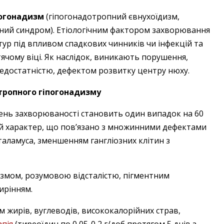
погонадизм
(гіпогонадотропний євнухоїдизм,
ний синдром). Етіологічним фактором захворювання
тур під впливом спадкових чинників чи інфекцій та
ячому віці. Як наслідок, виникають порушення,
едо­статністю, дефектом розвитку центру нюху.
тропного гіпогонадизму
ень захворюваності становить один випадок на 60
ий характер, що пов’язано з множинними дефектами
таламуса, зменшенням гангліозних клітин з
измом, розумовою відсталістю, пігментним
ирінням.
 жирів, вуглеводів, висококалорійних страв,
апія
(тиреоїдин по 0,05-0,2 г/доб протягом 5 днів з