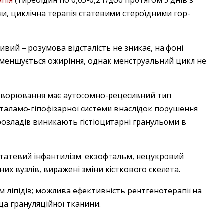
ни, циклічна терапія статевими стероїдними гор­
вий – розумова відсталість не зникає, на фоні
зменшується ожиріння, однак менструальний цикл не
хворювання має аутосомно-рецесивний тип
оталамо-­гіпофізарної системи внаслідок порушення
х розладів виникають гістіоцитарні гранульоми в
 статевий інфантилізм, екзофтальм, нецукровий
их вузлів, виражені зміни кісткового скелета.
 ліпідів; можлива ефективність рентгенотерапії на
ща грануляційної тканини.