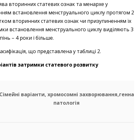
ва вторинних статевих ознак та ме­нархе у
нням встановлення менструаль­ного циклу протягом 2
итком вторинних статевих ознак чи призупиненням їх
римки встановлення менструального циклу виділяють 3
тупінь – 4 роки і більше.
асифікація, що представлена у таблиці 2.
ріантів затримки статевого розвитку
Сімейні варіанти, хромосомні захворювання,генна
патологія