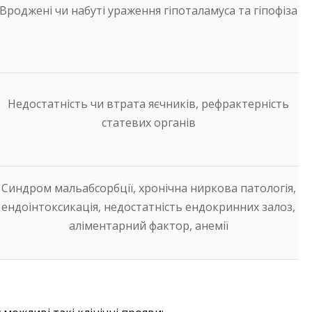
Вроджені чи набуті ураження гіпоталамуса та гіпофіза
Недостатність чи втрата яєчників, рефрактерність
статевих органів
Синдром мальабсорбції, хронічна ниркова патологія,
ендоінтоксикація, недостатність ендокринних залоз,
аліментарний фактор, анемії