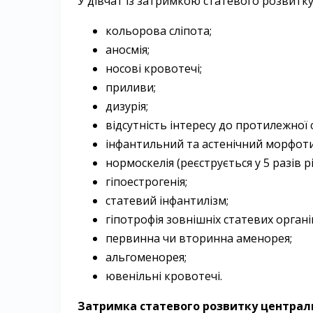
У дівчат із затримкою статевого розвитку 
кольорова сліпота;
аносмія;
носові кровотечі;
приливи;
дизурія;
відсутність інтересу до протилежної с
інфантильний та астенічний морфот
нормоскелія (реєструється у 5 разів рі
гіпоестрогенія;
статевий інфантилізм;
гіпотрофія зовнішніх статевих органі
первинна чи вторинна аменорея;
альгоменорея;
ювенільні кровотечі.
Затримка статевого розвитку централ