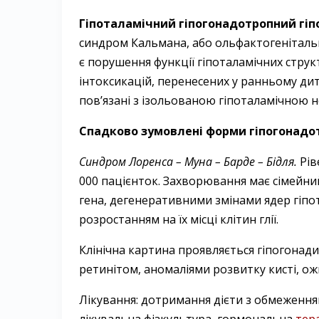
Гіпоталамічний гіпогонадотропний гі
синдром Кальмана, або ольфактогеніталь
є порушення функції гіпоталамічних струк
інтоксикацій, перенесених у ранньому дит
пов’язані з ізольованою гіпоталамічною н
Спадково зумовлені форми гіпогонадо
Синдром Лоренса – Муна – Барде – Бідля.
Рів
000 пацієнток. Захворювання має сімейн
гена, дегенеративними змінами ядер гіпо
розростанням на їх місці клітин глії.
Клінічна картина проявляється гіпогонад
ретинітом, ано­маліями розвитку кисті, ож
Лікування: дотримання дієти з обмеженням
лікувальна фізкультура, гормональна
тер