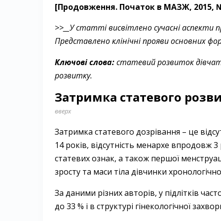
[Продовження. Початок в МАЗЖ, 2015, № 
>>__У статті висвітлено сучасні аспекти 
Представлено
клінічні прояви основних фо
Ключові слова:
статевий розвиток дівчато
розвитку.
Затримка статевого розв
вверх
Затримка статевого дозрівання – це відсут
14 років, відсутність менархе впродовж 3
статевих ознак, а також першої менструаці
зросту та маси тіла дівчинки хронологічно
За даними різних авторів, у підлітків час
до 33 % і в структурі гінекологічної захво