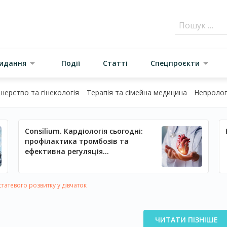
видання
Події
Статті
Спецпроєкти
шерство та гінекологія
Терапія та сімейна медицина
Неврологі
Consilium. Кардіологія сьогодні:
профілактика тромбозів та
ефективна регуляція
артеріального тиску
атевого розвитку у дівчаток
ЧИТАТИ ПІЗНІШЕ