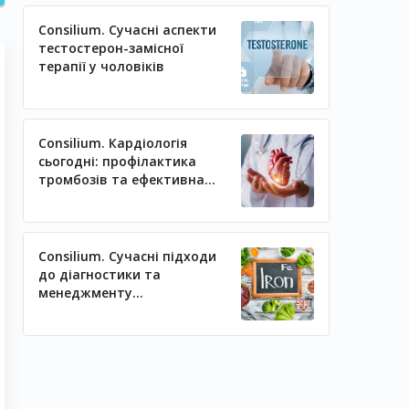
Consilium. Сучасні аспекти
тестостерон-замісної
терапії у чоловіків
Consilium. Кардіологія
сьогодні: профілактика
тромбозів та ефективна
регуляція артеріального
тиску
Consilium. Сучасні підходи
до діагностики та
менеджменту
залізодефіцитних станів