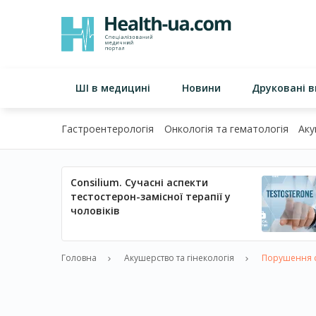
ШІ в медицині
Новини
Друковані 
Гастроентерологія
Онкологія та гематологія
Аку
Consilium. Сучасні аспекти
тестостерон-замісної терапії у
чоловіків
Головна
Акушерство та гінекологія
Порушення ст