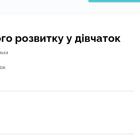
о розвитку у дівчаток
зька