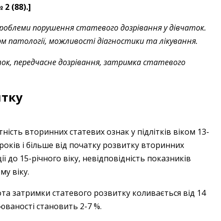
2 (88).]
проблеми порушення статевого дозрівання у дівчаток.
рм патології, можливості діагностики та лікування.
к, передчасне дозрівання, затримка статевого
итку
ність вторинних статевих ознак у підлітків віком 13-
 років і більше від початку розвитку вторинних
ї до 15-річного віку, невідповідність показників
му віку.
тота затримки статевого розвитку коли­вається від 14
рюваності становить 2-7 %.