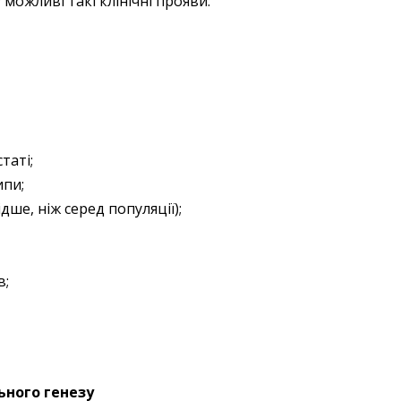
можливі такі клінічні прояви:
таті;
ипи;
дше, ніж серед популяції);
в;
ьного генезу