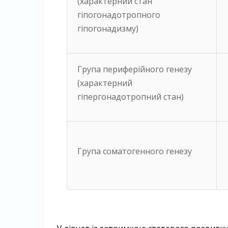
(характерний стан
гіпогонадотропного
гіпогонадизму)
Група периферійного генезу
(характерний
гіпергонадотропний стан)
Група соматогенного генезу