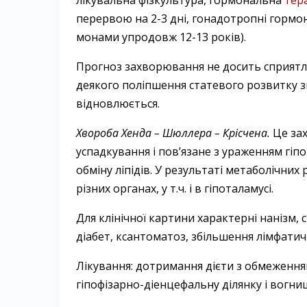
перер­вою на 2-3 дні, гонадотропні гормо
монами упродовж 12-13 років).
Прогноз захворювання не досить сприятли
деякого поліпшення статевого розвитку 
відновлюється.
Хвороба Хенда – Шюллера – Крісчена.
Це за
успадкування і пов’язане з ураженням гіп
обміну ліпідів. У результаті метаболічни
різних органах, у т.ч. і в гіпоталамусі.
Для клінічної картини характерні нанізм,
діабет, ксантоматоз, збільшення лімфатичн
Лікування: дотримання дієти з обмеженням
гіпофізарно-діенцефальну ділянку і вогни