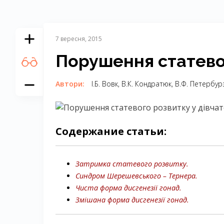
7 вересня, 2015
Порушення статевог
Автори:
І.Б. Вовк, В.К. Кондратюк, В.Ф. Петербур
Содержание статьи:
Затримка статевого розвитку.
Синдром Шерешевського – Тернера.
Чиста форма дисгенезії гонад.
Змішана форма дисгенезії гонад.