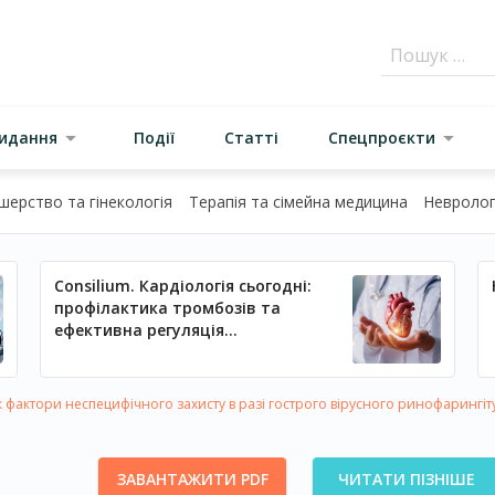
видання
Події
Статті
Спецпроєкти
шерство та гінекологія
Терапія та сімейна медицина
Неврологі
Consilium. Кардіологія сьогодні:
профілактика тромбозів та
ефективна регуляція
артеріального тиску
 фактори неспецифічного захисту в разі гострого вірусного ринофарингіту:
ЗАВАНТАЖИТИ PDF
ЧИТАТИ ПІЗНІШЕ