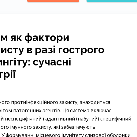
им як фактори
исту в разі гострого
нгіту: сучасні
рії
ого протиінфекційного захисту, знаходиться
вітом патогенних агентів. Ця система включає
й неспецифічний і адаптивний (набутий) специфічний
ого імунного захисту, які забезпечують
 У формуванні місцевого імунітету слизової оболонки