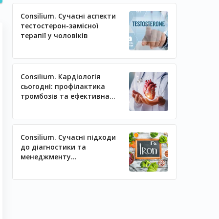
Consilium. Сучасні аспекти
тестостерон-замісної
терапії у чоловіків
Consilium. Кардіологія
сьогодні: профілактика
тромбозів та ефективна
регуляція артеріального
тиску
Consilium. Сучасні підходи
до діагностики та
менеджменту
залізодефіцитних станів