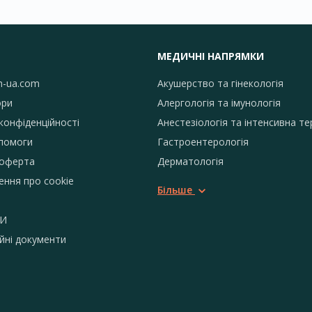
МЕДИЧНІ НАПРЯМКИ
h-ua.com
Акушерство та гінекологія
ори
Алергологія та імунологія
конфіденційності
Анестезіологія та інтенсивна те
помоги
Гастроентерологія
 оферта
Дерматологія
ення про сookie
Більше
И
йні документи