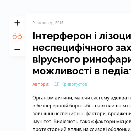
9 листопада, 2015
Інтерферон і лізоц
неспецифічного зах
вірусного ринофари
можливості в педіат
Автори:
С.П. Кривопустов
Організм дитини, маючи систему адекватн
в безперервній боротьбі з навколишнім с
зовнішні неспецифічні фактори, вроджени
імунітет. Виділяють також фактори місцев
протекторний вплив на слизові оболонки.