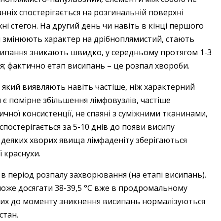
нніх спостерігається на розгинальній поверхні
хні стегон. На другий день чи навіть в кінці першого
и змінюють характер на дрібноплямистий, стають
исипання зникають швидко, у середньому протягом 1-3
ня; фактично етап висипань – це розпал хвороби.
який виявляють навіть частіше, ніж характерний
м є помірне збільшення лімфовузлів, частіше
ної консистенції, не спаяні з суміжними тканинами,
спостерігається за 5-10 днів до появи висипу
 У деяких хворих явища лімфаденіту зберігаються
 краснухи.
 в період розпалу захворювання (на етапі висипань).
може досягати 38-39,5 °C вже в продромальному
ворих до моменту зникнення висипань нормалізуються
стан.