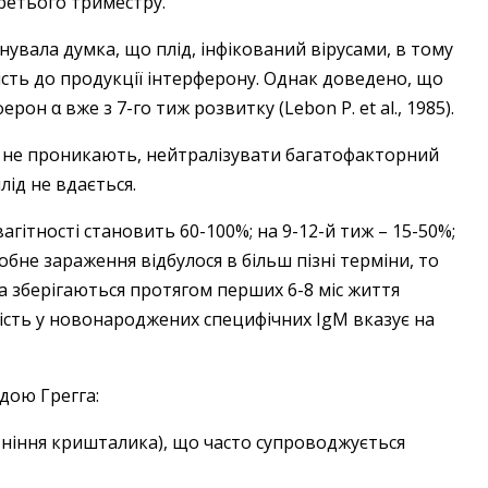
ретього триместру.
снувала думка, що плід, інфікований вірусами, в тому
ність до продукції інтерферону. Однак доведено, що
он α вже з 7-го тиж розвитку (Lebon P. et al., 1985).
у не проникають, нейтралізувати багатофакторний
лід не вдається.
агітності становить 60-100%; на 9-12-й тиж – 15-50%;
обне зараження відбулося в більш пізні терміни, то
а зберігаються протягом перших 6-8 міс життя
ність у новонароджених специфічних IgM вказує на
дою Грегга:
тніння кришталика), що часто супроводжується