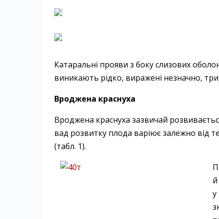
Катаральні прояви з боку слизових оболо
виникають рідко, виражені незначно, три
Вроджена краснуха
Вроджена краснуха зазвичай розвивається
вад розвитку плода варіює залежно від т
(табл. 1).
П
й
у
з