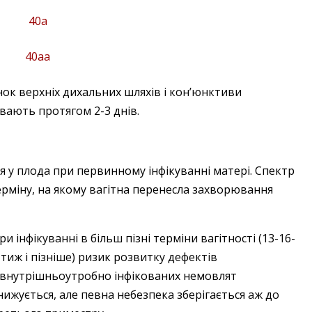
нок верхніх дихальних шляхів і кон’юнктиви
вають протягом 2-3 днів.
 у плода при первинному інфікуванні матері. Спектр
ерміну, на якому вагітна перенесла захворювання
ри інфікуванні в більш пізні терміни вагітності (13-16-
 тиж і пізніше) ризик розвитку дефектів
 внутрішньоутробно інфікованих немовлят
нижується, але певна небезпека зберігається аж до