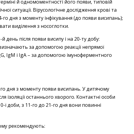
 терміні й одномоментності його появи, типовій
чної ситуації. Вірусологічне дослідження крові та
4-го дня з моменту інфікування (до появи висипань);
вати виділення з носоглотки.
 день після появи висипу і на 20-ту добу:
 визначають за допомогою реакції непрямої
IgG, IgM і IgА – за допомогою імуноферментного
5-го дня з моменту появи висипань. У дитячому
ля ізоляції останнього хворого. Контактні особи
-ї доби, з 11-го до 21-го дня вони повинні
тому рекомендують: