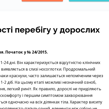
сті перебігу у дорослих
. Початок у № 24/2015.
-24 дні. Він характеризується відсутністю клінічних
же виявляється в слизі носоглотки. Продромальний
ознаки краснухи, часто залишається непоміченим через
 1-2 діб. На цьому етапі можливі незначний озноб,
ня, легкий риніт. Як правило, дорослі не приділяють
искомфорту і першим симптомом захворювання
ься одночасно на всіх ділянках тіла. Характер висипу
бноплямисто-папульозний, елементи між собою не