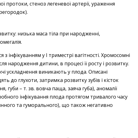
ї протоки, стеноз легеневої артерії, ураження
регородок).
витку: низька маса тіла при народженні,
омегалія.
 з інфікуванням у I триместрі вагітності. Хромосомні
я народження дитини, в процесі її росту і розвитку.
жчі ускладнення виникають у плода. Описані
ть до глухоти, затримка розвитку зубів і кісток
 губи – т. зв. вовча паща, заяча губа), аномалії
тробного інфікування плода протягом тривалого часу
тинного та гуморального), що також негативно