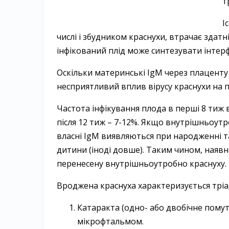
т
І
числі і збудником краснухи, втрачає здат
інфікований плід може синтезувати інтерфер
Оскільки материнські IgM через плацент
несприятливий вплив вірусу краснухи на п
Частота інфікування плода в перші 8 тиж в
після 12 тиж – 7-12%. Якщо внутрішньоутр
власні IgM виявляються при народженні т
дитини (іноді довше). Таким чином, наяв
перенесену внутрішньоутробно краснуху.
Вроджена краснуха характеризується тріа
Катаракта (одно- або двобічне пому
мікрофтальмом.