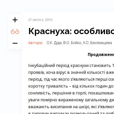
27 лютого, 2016
Краснуха: особливо
Автори:
О.К. Дуда, В.О. Бойко, А.О. Беклєміщева
Продовження
Інкубаційний період краснухи становить 11
проявів, хоча вірус в значній кількості в
період, під час якого з’являються перші 
коротку тривалість – від кількох годин до
сонливість, першіння в горлі, покашлюван
уваги помірно вираженому загальному д
вважають висипання на шкірі, які з’являют
в типових випадках розеольозний та дрі