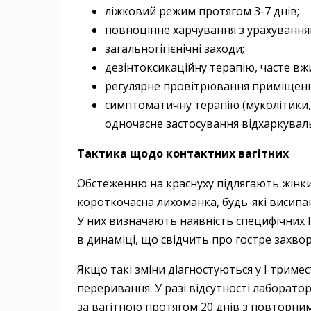
ліжковий режим протягом 3-7 днів;
повноцінне харчування з урахування
загальногігієнічні заходи;
дезінтоксикаційну терапію, часте вж
регулярне провітрювання приміщень
симптоматичну терапію (муколітики, 
одночасне застосування відхаркувал
Тактика щодо контактних вагітних
Обстеженню на краснуху підлягають жінки
короткочасна лихоманка, будь-які висипан
У них визначають наявність специфічних I
в динаміці, що свідчить про гостре захво
Якщо такі зміни діагностуються у I тримес
переривання. У разі відсутності лаборато
за вагітною протягом 20 днів з повторним 