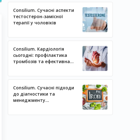
Consilium. Сучасні аспекти
тестостерон-замісної
терапії у чоловіків
Consilium. Кардіологія
сьогодні: профілактика
тромбозів та ефективна
регуляція артеріального
тиску
Consilium. Сучасні підходи
до діагностики та
менеджменту
залізодефіцитних станів