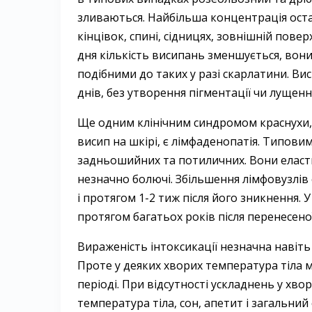
зливаються. Найбільша концентрація оста
кінцівок, спині, сідницях, зовнішній повер
дня кількість висипань зменшується, вон
подібними до таких у разі скарлатини. В
днів, без утворення пігментації чи лущен
Ще одним клінічним синдромом краснухи, 
висип на шкірі, є лімфаденопатія. Типови
задньошийних та потиличних. Вони еластич
незначно болючі. Збільшення лімфовузлів 
і протягом 1-2 тиж після його зникнення.
протягом багатьох років після перенесеної
Вираженість інтоксикації незначна навіть
Проте у деяких хворих температура тіла 
періоді. При відсутності ускладнень у х
температура тіла, сон, апетит і загальний 