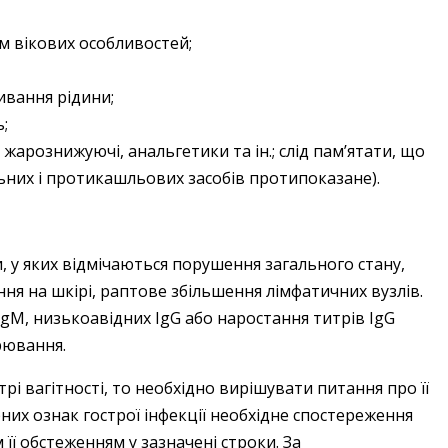
м вікових особливостей;
ивання рідини;
;
жарознижуючі, анальгетики та ін.; слід пам’ятати, що
ьних і протикашльових засобів протипоказане).
, у яких відмічаються порушення загального стану,
ня на шкірі, раптове збільшення лімфатичних вузлів.
gM, низькоавідних IgG або наростання титрів IgG
рювання.
трі вагітності, то необхідно вирішувати питання про її
рних ознак гострої інфекції необхідне спостереження
її обстеженням у зазначені строки. За