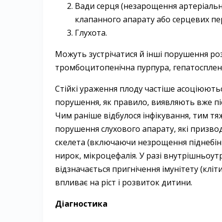
Вади серця (незарощення артеріально
клапанного апарату або серцевих пе
Глухота.
Можуть зустрічатися й інші порушення роз
тромбоцитопенічна пурпура, гепатосплен
Стійкі ураження плоду частіше асоціюються
порушення, як правило, виявляють вже післ
Чим раніше відбулося інфікування, тим тя
порушення слухового апарату, які призводя
скелета (включаючи незрощення піднебіння,
нирок, мікроцефалія. У разі внутрішньоу
відзначається пригнічення імунітету (клі
впливає на ріст і розвиток дитини.
Діагностика