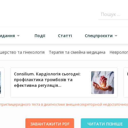
видання
Події
Статті
Спецпроєкти
шерство та гінекологія
Терапія та сімейна медицина
Неврологі
Consilium. Кардіологія сьогодні:
профілактика тромбозів та
ефективна регуляція
артеріального тиску
триглицеридного теста в диагностике внешнесекреторной недостаточно
ЗАВАНТАЖИТИ PDF
ЧИТАТИ ПІЗНІШЕ