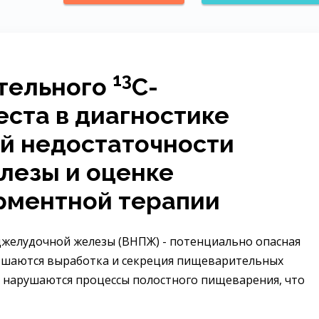
13
тельного
С-
еста в диагностике
й недостаточности
лезы и оценке
рментной терапии
желудочной железы (ВНПЖ) - потенциально опасная
ньшаются выработка и секреция пищеварительных
 нарушаются процессы полостного пищеварения, что