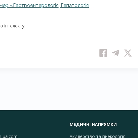
мер «Гастроентерологія, Гепатологія,
 інтелекту:
МЕДИЧНІ НАПРЯМКИ
h-ua.com
Акушерство та гінекологія