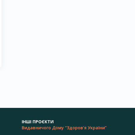
ІНШІ ПРОЄКТИ
Видавничого Дому “Здоров’я України”