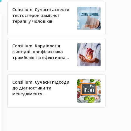
Consilium. Сучасні аспекти
тестостерон-замісної
терапії у чоловіків
Consilium. Кардіологія
сьогодні: профілактика
тромбозів та ефективна
регуляція артеріального
тиску
Consilium. Сучасні підходи
до діагностики та
менеджменту
залізодефіцитних станів