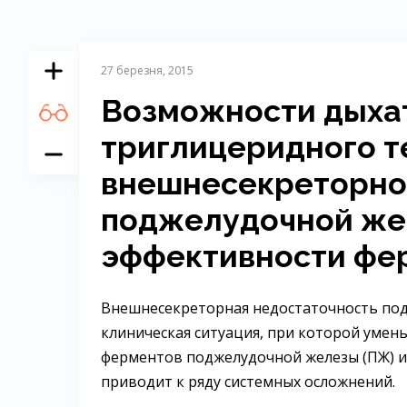
27 березня, 2015
Возможности дыха
триглицеридного т
внешнесекреторно
поджелудочной же
эффективности фе
Внешнесекреторная недостаточность под
клиническая ситуация, при которой уме
ферментов поджелудочной железы (ПЖ) и
приводит к ряду системных осложнений.