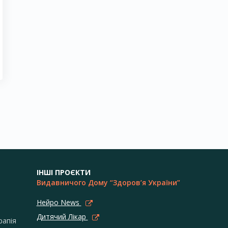
ІНШІ ПРОЄКТИ
Видавничого Дому “Здоров’я України”
Нейро News
Дитячий Лікар
рапія