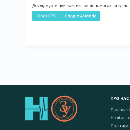
Досліджуйте цей контент за допомогою штучного
ChatGPT
Google AI Mode
ПРО НАС
Про healt
Наші авт
Політика 