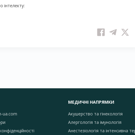
 інтелекту:
МЕДИЧНІ НАПРЯМКИ
h-ua.com
Акушерство та гінекологія
ори
Алергологія та імунологія
конфіденційності
Анестезіологія та інтенсивна те