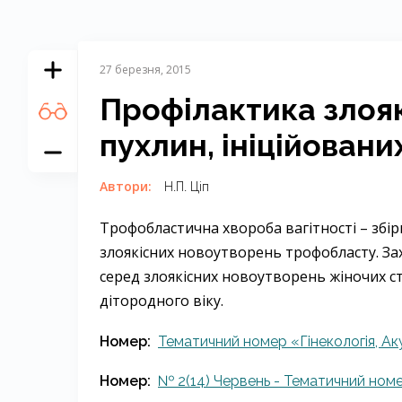
27 березня, 2015
Профілактика злоя
пухлин, ініційован
Автори:
Н.П. Ціп
Трофобластична хвороба вагітності – збір
злоякісних новоутворень трофобласту. За
серед злоякісних новоутворень жіночих ст
дітородного віку.
Номер:
Тематичний номер «Гінекологія, Ак
Номер:
№ 2(14) Червень - Тематичний номе