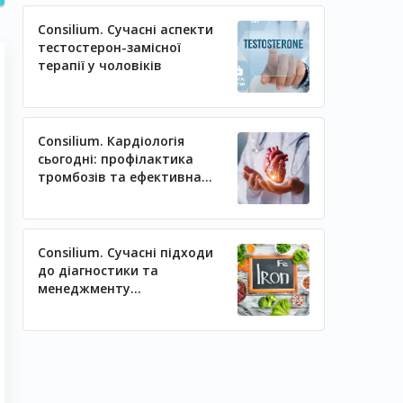
Consilium. Сучасні аспекти
тестостерон-замісної
терапії у чоловіків
Consilium. Кардіологія
сьогодні: профілактика
тромбозів та ефективна
регуляція артеріального
тиску
Consilium. Сучасні підходи
до діагностики та
менеджменту
залізодефіцитних станів