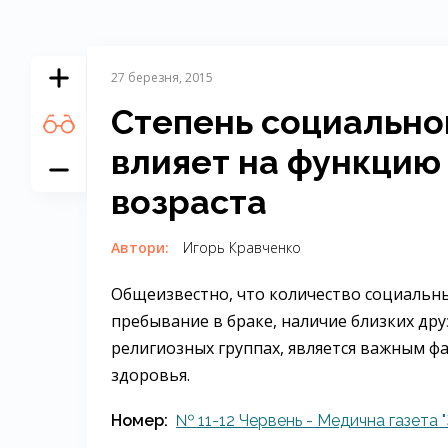
27 березня, 2015
Степень социально
влияет на функцию 
возраста
Автори:
Игорь Кравченко
Общеизвестно, что количество социальны
пребывание в браке, наличие близких др
религиозных группах, является важным ф
здоровья.
Номер:
№ 11-12 Червень - Медична газета "