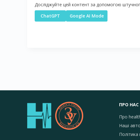
Досліджуйте цей контент за допомогою штучного
ChatGPT
Google AI Mode
ПРО НАС
Про healt
Наші авт
Політика 