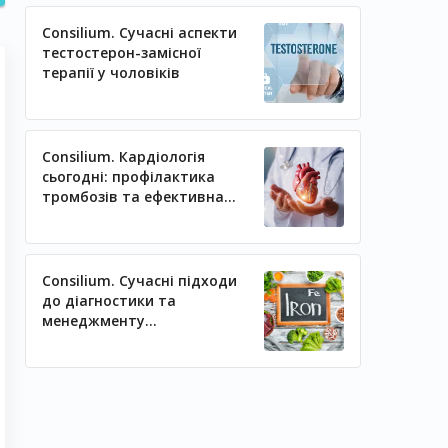
Consilium. Сучасні аспекти
тестостерон-замісної
терапії у чоловіків
Consilium. Кардіологія
сьогодні: профілактика
тромбозів та ефективна
регуляція артеріального
тиску
Consilium. Сучасні підходи
до діагностики та
менеджменту
залізодефіцитних станів