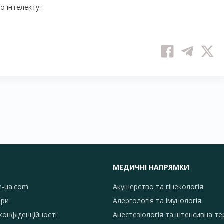
 інтелекту:
МЕДИЧНІ НАПРЯМКИ
h-ua.com
Акушерство та гінекологія
ори
Алергологія та імунологія
конфіденційності
Анестезіологія та інтенсивна те