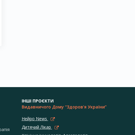
ІНШІ ПРОЄКТИ
Видавничого Дому “Здоров’я України”
Нейро News
Дитячий Лікар
рапія