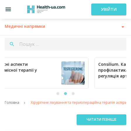
УВІЙТИ
Медичні напрямки
Consilium. Кардіологія сьогодні:
профілактика тромбозів та ефективна
регуляція артеріального тиску
Головна
Хірургічне лікування та периопераційна терапія аспірин
ЧИТАТИ ПІЗНІШЕ