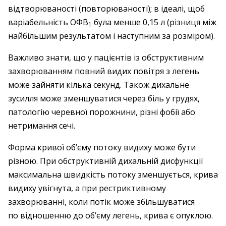
відтворюваності (повторюваності); в ідеалі, щоб
варіабельність ОФВ
була менше 0,15 л (різниця між
1
найбільшим результатом і наступним за розміром).
Важливо знати, що у пацієнтів із обструктивним
захворюванням повний видих повітря з легень
може зайняти кілька секунд. Також дихальне
зусилля може зменшуватися через біль у грудях,
патологію черевної порожнини, різні фобії або
нетримання сечі.
Форма кривої об’єму потоку видиху може бути
різною. При обструктивній дихальній дисфункції
максимальна швидкість потоку зменшується, крива
видиху увігнута, а при рестриктивному
захворюванні, коли потік може збільшуватися
по відношенню до об’єму легень, крива є опуклою.