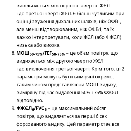
вивільняється між першою чвертю ЖЄЛ
і до третьої чверті ЖЄЛ. Є більш чутливим при
оцінці звуження дихальних шляхів, ніж ОФВ
,
1
але менш відтворюваним, ніж ОФВ1, та їх
важко інтерпретувати, коли ЖЄЛ (або ФЖЄЛ)
низька або висока.
МОШ
/FEF
– це об’єм повітря, що
50-75%
50-75%
видихається між другою чвертю ЖЄЛ
і до виключення третьої чверті. Крім того, ці 2
параметри можуть бути виміряні окремо,
таким чином представляючи МОШ видиху,
виміряну під час видалення 50% і 75% ФЖЄЛ
відповідно.
ФЖЄЛ
/FVC
– це максимальний обсяг
6
6
повітря, що видаляється за перші 6 сек
форсованого видиху. Цей параметр стає все