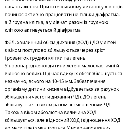
навантаження. При інтенсивному диханні у хлопців
починає активно працювати не тільки діафрагма,
а й грудна клітка, а у дівчат разом із грудною
кліткою активується й діафрагма.
ЖЄЛ, хвилинний об’єм дихання (ХОД) і ДО у дітей
з віком поступово збільшуються через зріст
і розвиток грудної клітки та легень.
У новонародженої дитини легені малоеластичні й
відносно великі. Під час вдиху їх обсяг збільшується
незначно, всього на 10-15 мм. Забезпечення
організму дитини киснем відбувається за рахунок
збільшення частоти дихання (ЧД). ДО легень
збільшується з віком разом зі зменшенням ЧД.
Також з віком абсолютна величина ХОД
збільшується, але відносний ХОД (відношення ХОД
до маси тіла) зменшується. У новонароджених