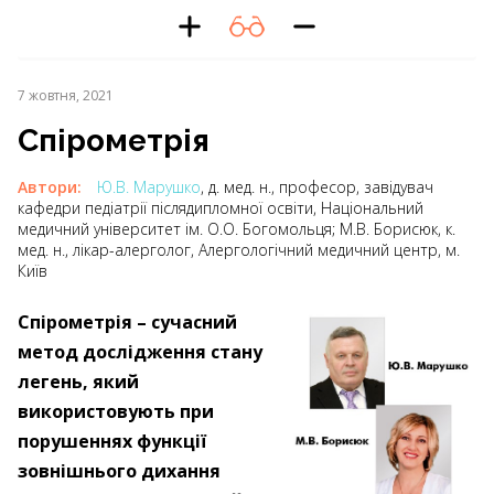
7 жовтня, 2021
Спірометрія
Автори:
Ю.В. Марушко
, д. мед. н., професор, завідувач
кафедри педіатрії післядипломної освіти, Національний
медичний університет ім. О.О. Богомольця; М.В. Борисюк, к.
мед. н., лікар-алерголог, Алергологічний медичний центр, м.
Київ
Спірометрія – сучасний
метод дослідження стану
легень, який
використовують при
порушеннях функції
зовнішнього дихання