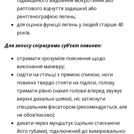
підвищеного виділення мокротиння або
раптового відчуття задишки) або
рентгенографією легень;
для оцінки функції легень у людей старше 40
років.
Для запису спірограми суб’єкт повинен:
отримати зрозуміле пояснення щодо
виконання маневру;
сидіти на стільці з прямою спиною, ноги
повинні твердо стояти на підлозі, голову
тримати рівно (нахил голови вперед звужує
верхні дихальні шляхи), ніс затиснути
спеціальним фіксатором (рекомендується, але
не обов’язково);
дихати через мундштук (щільно стискаючи
його губами), підключений до вимірювальної