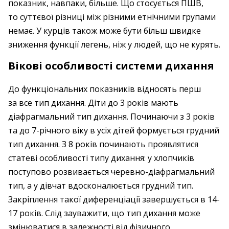
показник, навпаки, більше. Що стосується ПШВ,
то суттєвої різниці між різними етнічними групами
немає. У курців також може бути більш швидке
зниження функції легень, ніж у людей, що не курять.
Вікові особливості системи дихання
До функціональних показників відносять перш
за все тип дихання. Діти до 3 років мають
діафрагмальний тип дихання. Починаючи з 3 років
та до 7-річного віку в усіх дітей формується грудний
тип дихання. З 8 років починають проявлятися
статеві особливості типу дихання: у хлопчиків
поступово розвивається черевно-діафрагмальний
тип, а у дівчат вдосконалюється грудний тип.
Закріплення такої диференціації завершується в 14-
17 років. Слід зауважити, що тип дихання може
змінюватися в залежності від фізичного