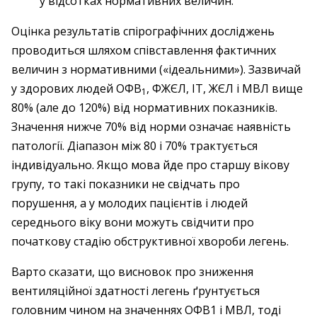
у відсотках нормативних величин.
Оцінка результатів спірографічних досліджень
проводиться шляхом співставлення фактичних
величин з нормативними («ідеальними»). Зазвичай
у здорових людей ОФВ
, ФЖЄЛ, ІТ, ЖЄЛ і МВЛ вище
1
80% (але до 120%) від нормативних показників.
Значення нижче 70% від норми означає наявність
патології. Діапазон між 80 і 70% трактується
індивідуально. Якщо мова йде про старшу вікову
групу, то такі показники не свідчать про
порушення, а у молодих пацієнтів і людей
середнього віку вони можуть свідчити про
початкову стадію обструктивної хвороби легень.
Варто сказати, що висновок про зниження
вентиляційної здатності легень ґрунтується
головним чином на значеннях ОФВ1 і МВЛ, тоді