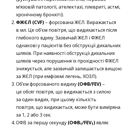
м’язовій патології, ателектазі, плевриті, астмі,
хронічному бронхіті).
ФЖЄЛ (CVF)
– форсована ЖЄЛ. Виражається
в мл. Це об’єм повітря, що видихається після
глибокого вдиху. Зазвичай ЖЄЛ і ФЖЄЛ
однакові у пацієнтів без обструкції дихальних
шляхів. При наявності обструкції дихальних
шляхів через порушення їх прохідності ФЖЄЛ
знижується, але зазвичай залишається вищою
за ЖЄЛ (при емфіземі легень, ХОЗЛ).
Об’єм форсованого видиху
(ОФВ/FEV)
–
це обсяг повітря, що видихається з силою
за один видих, при цьому кількість
повітря, що видихається, може бути виміряна
за 1, 2 або 3 сек.
ОФВ за першу секунду
(ОФВ
/FEV
)
являє
1
1