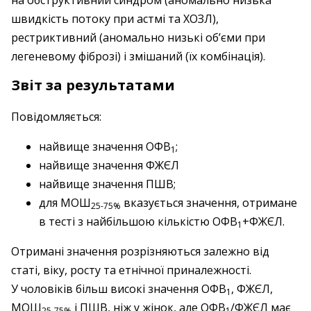
на обструктивний синдром (аномально низька
швидкість потоку при астмі та ХОЗЛ),
рестриктивний (аномально низькі об’єми при
легеневому фіброзі) і змішаний (їх комбінація).
Звіт за результатами
Повідомляється:
найвище значення ОФВ
;
1
найвище значення ФЖЄЛ
найвище значення ПШВ;
для МОШ
вказується значення, отримане
25-75%
в тесті з найбільшою кількістю ОФВ
+ФЖЄЛ.
1
Отримані значення розрізняються залежно від
статі, віку, росту та етнічної приналежності.
У чоловіків більш високі значення ОФВ
, ФЖЄЛ,
1
МОШ
і ПШВ, ніж у жінок, але ОФВ
/ФЖЄЛ має
25-75%
1