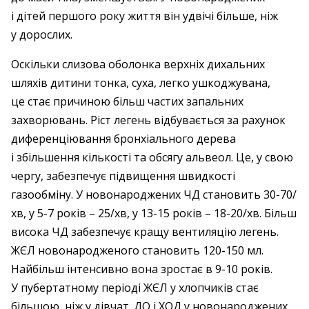
і дітей першого року життя він удвічі більше, ніж
у дорослих.
Оскільки слизова оболонка верхніх дихальних
шляхів дитини тонка, суха, легко ушкоджувана,
це стає причиною більш частих запальних
захворювань. Ріст легень відбувається за рахунок
диференціювання бронхіального дерева
і збільшення кількості та обсягу альвеол. Це, у свою
чергу, забезпечує підвищення швидкості
газообміну. У новонароджених ЧД становить 30-70/
хв, у 5-7 років – 25/хв, у 13-15 років – 18-20/хв. Більш
висока ЧД забезпечує кращу вентиляцію легень.
ЖЄЛ новонародженого становить 120-150 мл.
Найбільш інтенсивно вона зростає в 9-10 років.
У пубертатному періоді ЖЄЛ у хлопчиків стає
більшою, ніж у дівчат. ДО і ХОД у новонароджених