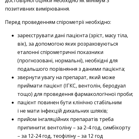
достовірної оцінки необхідно як мінімум 3
позитивних вимірювання.
Перед проведенням спірометрії необхідно:
зареєструвати дані пацієнта (зріст, масу тіла,
вік), за допомогою яких розраховуються
еталонні спірометричні показники
(прогнозовані, нормальні), необхідні для
подальшого порівняння з даними пацієнта;
звернути увагу на препарат, який може
приймати пацієнт (ІГКС, вентолін, беродуал
тощо) для проведення фармакологічної проби;
пацієнт повинен бути клінічно стабільним
і не мати інфекцій дихальних шляхів;
прийом інгаляційних препаратів треба
припинити: вентоліну – за 2-4 год, симбікорту
– за 12-24 год, теофіліну – за 12 год