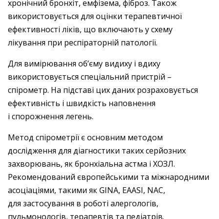
хронічний бронхіт, емфізема, фіброз. Також
використовується для оцінки терапевтичної
ефективності ліків, що включають у схему
лікування при респіраторній патології.
Для вимірювання об’єму видиху і вдиху
використовується спеціальний пристрій –
спірометр. На підставі цих даних розраховується
ефективність і швидкість наповнення
і спорожнення легень.
Метод спірометрії є основним методом
дослідження для діагностики таких серйозних
захворювань, як бронхіальна астма і ХОЗЛ.
Рекомендований європейськими та міжнародними
асоціаціями, такими як GINA, EAASI, NAC,
для застосування в роботі алергологів,
пульмонологів, терапевтів та педіатрів.