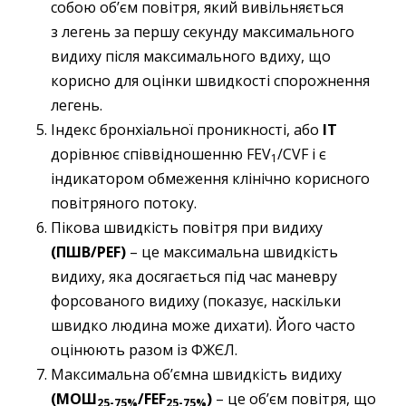
собою об’єм повітря, який вивільняється
з легень за першу секунду максимального
видиху після максимального вдиху, що
корисно для оцінки швидкості спорожнення
легень.
Індекс бронхіальної проникності, або
IT
дорівнює співвідношенню FEV
/CVF і є
1
індикатором обмеження клінічно корисного
повітряного потоку.
Пікова швидкість повітря при видиху
(ПШВ/PEF)
– це максимальна швидкість
видиху, яка досягається під час маневру
форсованого видиху (показує, наскільки
швидко людина може дихати). Його часто
оцінюють разом із ФЖЄЛ.
Максимальна об’ємна швидкість видиху
(МОШ
/FEF
)
– це об’єм повітря, що
25-75%
25-75%