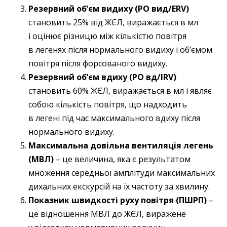
Резервний об’єм видиху (РО вид/ERV)
становить 25% від ЖЄЛ, виражається в мл
і оцінює різницю між кількістю повітря
в легенях після нормального видиху і об’ємом
повітря після форсованого видиху.
Резервний об’єм вдиху (РО вд/IRV)
становить 60% ЖЄЛ, виражається в мл і являє
собою кількість повітря, що надходить
в легені під час максимального вдиху після
нормального видиху.
Максимальна довільна вентиляція легень
(МВЛ)
– це величина, яка є результатом
множення середньої амплітуди максимальних
дихальних екскурсій на їх частоту за хвилину.
Показник швидкості руху повітря (ПШРП)
–
це відношення МВЛ до ЖЄЛ, виражене