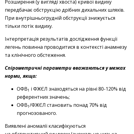
Розширення (у вигляді хвоста) кривої видиху
передбачає обструкцію дрібних дихальних шляхів.
При внутрішньогрудній обструкції знижується
тільки потік видиху.
Інтерпретація результатів дослідження функції
легень повинна проводитися в контексті анамнезу
та клінічного обстеження.
Спірометричні параметри вважаються у межах
норми, якщо:
ОФВ
і ФЖЄЛ знаходяться на рівні 80-120% від
1
референтних значень;
ОФВ
/ФЖЄЛ становить понад 70% від
1
прогнозованого.
Виявлені аномалії класифікуються