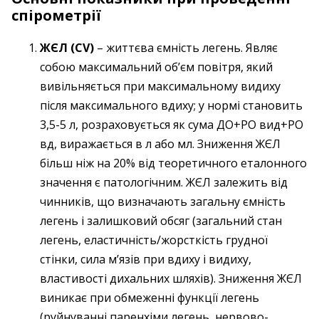
спірометрії
ЖЄЛ (CV)
– життєва ємність легень. Являє
собою максимальний об’єм повітря, який
вивільняється при максимальному видиху
після максимального вдиху; у нормі становить
3,5-5 л, розраховується як сума ДО+РО вид+РО
вд, виражається в л або мл. Зниження ЖЄЛ
більш ніж на 20% від теоретичного еталонного
значення є патологічним. ЖЄЛ залежить від
чинників, що визначають загальну ємність
легень і залишковий обсяг (загальний стан
легень, еластичність/жорсткість грудної
стінки, сила м’язів при вдиху і видиху,
властивості дихальних шляхів). Зниження ЖЄЛ
виникає при обмеженні функції легень
(руйнуванні паренхіми легень, нервово-