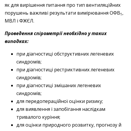
як для вирішення питання про тип вентиляційних
порушень важливі результати вимірювання ОФВ
,
1
МВЛ і ФЖЄЛ.
Проведення спірометрії необхідно у таких
випадках:
при діагностиці обструктивних легеневих
синдромів;
при діагностиці рестриктивних легеневих
синдромів;
при діагностиці змішаних легеневих
синдромів;
для передопераційної оцінки ризику;
для виявлення і запобігання наслідкам
тривалого куріння;
для оцінки природного розвитку, прогнозу й