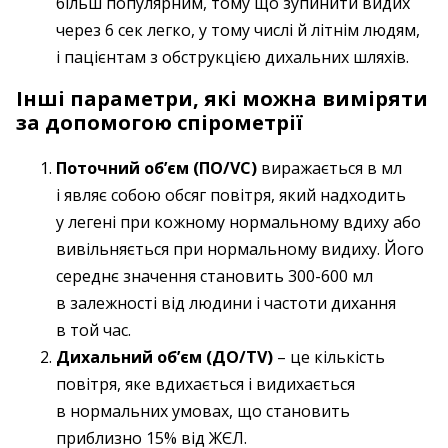
більш популярним, тому що зупинити видих
через 6 сек легко, у тому числі й літнім людям,
і пацієнтам з обструкцією дихальних шляхів.
Інші параметри, які можна виміряти
за допомогою спірометрії
Поточний об’єм (ПО/VC)
виражається в мл
і являє собою обсяг повітря, який надходить
у легені при кожному нормальному вдиху або
вивільняється при нормальному видиху. Його
середнє значення становить 300-600 мл
в залежності від людини і частоти дихання
в той час.
Дихальний об’єм (ДО/TV)
– це кількість
повітря, яке вдихається і видихається
в нормальних умовах, що становить
приблизно 15% від ЖЄЛ.