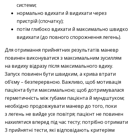
системи;
нормально вдихати й видихати через
пристрій (спочатку);
потім глибоко вдихати й максимально швидко
видихати (до повного спорожнення легень).
Для отримання прийнятних результатів маневр
повинен виконуватися з максимальним зусиллям
на видиху відразу після максимального вдиху.
Запуск повинен бути швидким, а крива втрати
об’єму – безперервною. Важливо, щоб мотивація
пацієнта бути максимальною; щоб дотримувалася
герметичність між губами пацієнта й мундштуком;
необхідно продовжувати маневр до того, поки
з легень не вийде усе повітря; пацієнт не повинен
нахилятися вперед під час тесту; потрібно отримати
3 прийнятні тести, які відповідають критеріям