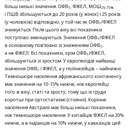
більш низькі значення. ОФВ
, ФЖЄЛ, МОШ
1
25-75%
і ПШВ збільшуються до 20 років (у жінок) і 25 років
(у чоловіків) відповідно, у той час як ОФВ
/ФЖЄЛ
1
знижується. Після цього віку всі показники
поступово зменшуються. Зниження ОФВ
/ФЖЄЛ
1
в основному пов’язано зі зниженням ОФВ
,
1
а не ФЖЄЛ. Всі показники, крім ОФВ
/ФЖЄЛ,
1
збільшуються зі зростом. У європеоїдів найвищі
значення ОФВ
і ФЖЄЛ, а у полінезійців – найнижчі.
1
Темношкіре населення африканського континенту
має значення на 10-15% нижче, ніж європейці
того ж віку, статі та зросту, тому що їх груди
коротші при ортостатизмі (стоянні). Корінне
населення Австралії має більш низькі показники,
ніж темношкіре населення. У китайців ФЖЄЛ на 20%
нижче, а в індіанців на 10% нижче, у кавказців цей