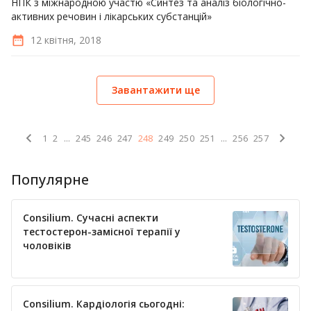
НПК з міжнародною участю «Синтез та аналіз біологічно-
активних речовин і лікарських субстанцій»
12 квітня, 2018
Завантажити ще
1
2
...
245
246
247
248
249
250
251
...
256
257
Популярне
Consilium. Сучасні аспекти
тестостерон-замісної терапії у
чоловіків
Consilium. Кардіологія сьогодні: