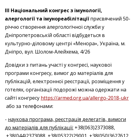
ІІІ Національний конгрес з імунології,
алергології та імунореабілітації
присвячений 50-
річчю створення алергологічної служби у
Дніпропетровській області відбудеться в
культурно-діловому центрі «Менора», Україна, м.
Дніпро, вул. Шолом-Алейхема, 4/26
Довідки з питань участі у конгресі, наукової
програми конгресу, вимог до матеріалів для
публікацій, електронної реєстрації, розміщення у
готелях, організації подорожі можна одержати на
сайті конгресу
https://armed.org.ua/allergo-2018-ukr
або за телефонами:
-
наукова програма, реєстрація делегатів, вимоги
до матеріалів для публікації:
+38(063)2373088,
+38(044)2373088, +38(05322)29001, +38(050)3627612,