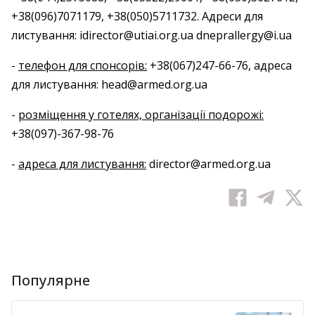
+38(096)7071179, +38(050)5711732. Адреси для
листування: idirector@utiai.org.ua dneprallergy@i.ua
-
телефон для спонсорів:
+38(067)247-66-76, адреса
для листування: head@armed.org.ua
-
розміщення у готелях, організації подорожі:
+38(097)-367-98-76
-
адреса для листування:
director@armed.org.ua
Популярне