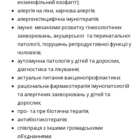
еозинофільний езофагіт);
алергія на ліки, харчова алергія;
алергенспецифічна імунотерапія;
імунні механізми розвитку гінекологічних
захворювань, акушерської та перинатальної
патології, порушень репродуктивної функції у
чоловіків;
аутоімунна патологія у дітей та дорослих,
діагностика та лікування;
актуальні питання вакцинопрофілактики;
раціональна фармакотерапія імунопатологій
та алергічних захворювань у дітей та
дорослих;
про- та пре біотична терапія;
антибіотикотерапія;
співпраця з іншими громадськими
об’єднаннями.