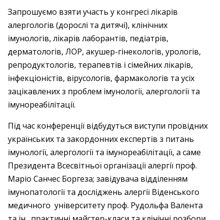
Запрошуємо взяти участь у конгресі лікарів
алергологів (дорослі та дитячі), клінічних
імунологів, лікарів лаборантів, педіатрів,
дерматологів, ЛОР, акушер-гінекологів, урологів,
репродуктологів, терапевтів і сімейних лікарів,
інфекціоністів, вірусологів, фармакологів та усіх
зацікавлених з проблем імунології, алергології та
імунореабілітації.
Під час конференції відбудуться виступи провідних
українських та закордонних експертів з питань
імунології, алергології та імунореабілітації, а саме
Президента Всесвітньої організації алергії проф.
Маріо Санчес Боргеза; завідувача відділенням
імунопатології та досліджень алергії Віденського
медичного університету проф. Рудольфа Валента
та ін., практичні майстер-класи та клінічні розбори.