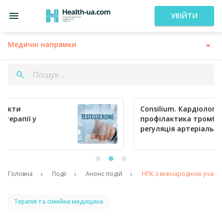
УВІЙТИ
Медичні напрямки
Consilium. Кардіологія сьогодні:
профілактика тромбозів та ефективна
регуляція артеріального тиску
Головна
Події
Анонс подій
НПК з міжнародною участю
Терапія та сімейна медицина