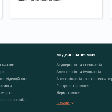
МЕДИЧНІ НАПРЯМКИ
h-ua.com
Акушерство та гінекологія
ори
Алергологія та імунологія
конфіденційності
Анестезіологія та інтенсивна те
помоги
Гастроентерологія
 оферта
Дерматологія
ення про сookie
Більше