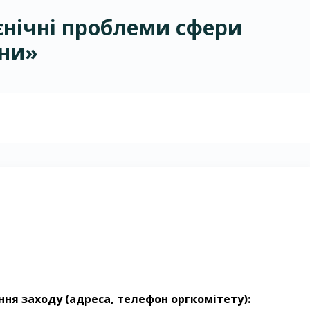
ієнічні проблеми сфери
ини»
ння заходу (адреса, телефон оргкомітету):