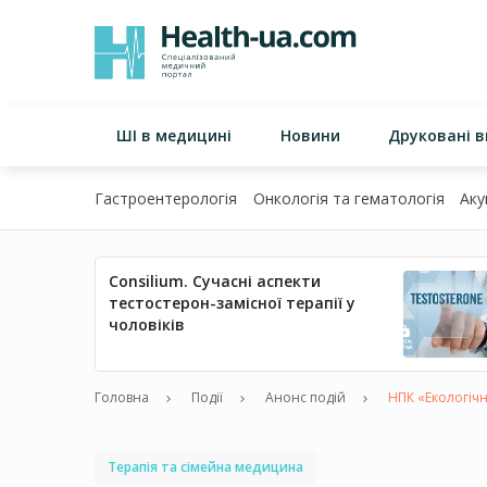
ШІ в медицині
Новини
Друковані 
Гастроентерологія
Онкологія та гематологія
Аку
Consilium. Сучасні аспекти
тестостерон-замісної терапії у
чоловіків
Головна
Події
Анонс подій
НПК «Екологічн
Терапія та сімейна медицина