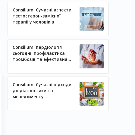
Consilium. Сучасні аспекти
тестостерон-замісної
терапії у чоловіків
Consilium. Кардіологія
сьогодні: профілактика
тромбозів та ефективна
регуляція артеріального
тиску
Consilium. Сучасні підходи
до діагностики та
менеджменту
залізодефіцитних станів