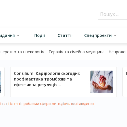
видання
Події
Статті
Спецпроєкти
шерство та гінекологія
Терапія та сімейна медицина
Неврологі
Consilium. Кардіологія сьогодні:
профілактика тромбозів та
ефективна регуляція
артеріального тиску
і та гігієнічні проблеми сфери життєдіяльності людини»