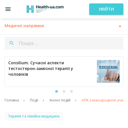
УВІЙТИ
Медичні напрямки
Consilium. Кардіологія сьогодні:
профілактика тромбозів та ефективна
регуляція артеріального тиску
Головна
Події
Анонс подій
НПК з міжнародною участю
Терапія та сімейна медицина