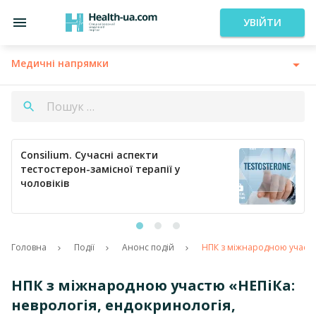
УВІЙТИ
Медичні напрямки
Consilium. Сучасні аспекти
тестостерон-замісної терапії у
чоловіків
Головна
Події
Анонс подій
НПК з міжнародною участю «
НПК з міжнародною участю «НЕПіКа:
неврологія, ендокринологія,