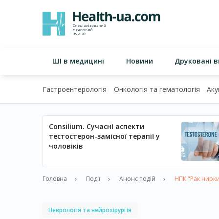
ШІ в медицині
Новини
Друковані 
Гастроентерологія
Онкологія та гематологія
Аку
Consilium. Сучасні аспекти
тестостерон-замісної терапії у
чоловіків
Головна
Події
Анонс подій
НПК "Рак нирки 
Неврологія та нейрохірургія