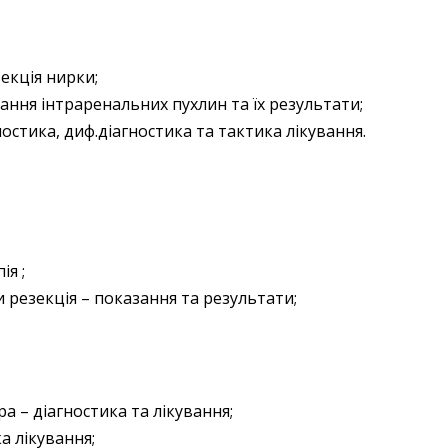
екція нирки;
ання інтраренальних пухлин та їх результати;
остика, диф.діагностика та тактика лікування.
ія ;
резекція – показання та результати;
а – діагностика та лікування;
а лікування;