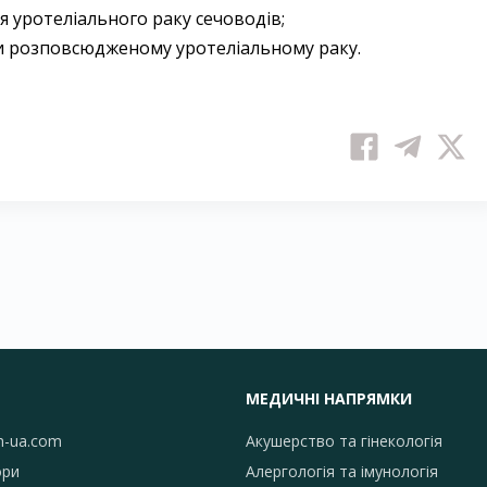
я уротеліального раку сечоводів;
ри розповсюдженому уротеліальному раку.
МЕДИЧНІ НАПРЯМКИ
h-ua.com
Акушерство та гінекологія
ори
Алергологія та імунологія