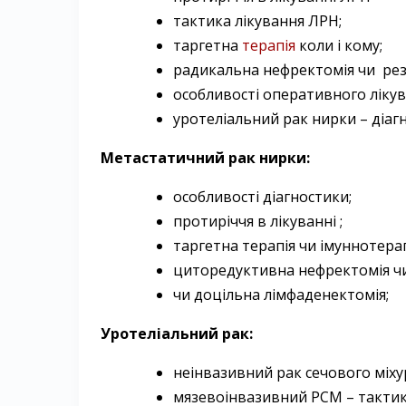
тактика лікування ЛРН;
таргетна
терапія
коли і кому;
радикальна нефректомія чи рез
особливості оперативного лікув
уротеліальний рак нирки – діагн
Метастатичний рак нирки:
особливості діагностики;
протиріччя в лікуванні ;
таргетна терапія чи імуннотерап
циторедуктивна нефректомія чи 
чи доцільна лімфаденектомія;
Уротеліальний рак:
неінвазивний рак сечового міхур
мязевоінвазивний РСМ – тактик