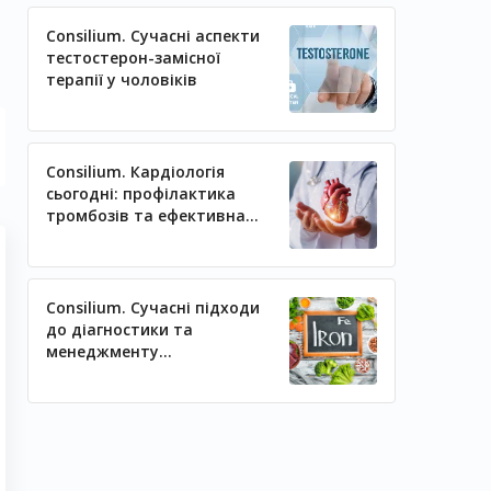
Consilium. Сучасні аспекти
тестостерон-замісної
терапії у чоловіків
Consilium. Кардіологія
сьогодні: профілактика
тромбозів та ефективна
регуляція артеріального
тиску
Consilium. Сучасні підходи
до діагностики та
менеджменту
залізодефіцитних станів