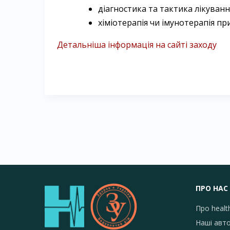
діагностика та тактика лікуванн
хіміотерапія чи імунотерапія п
Детальніша інформація на сайті заходу
ПРО НАС
Про healt
Наші авт