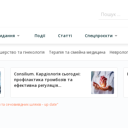
видання
Події
Статті
Спецпроєкти
шерство та гінекологія
Терапія та сімейна медицина
Неврологі
Consilium. Кардіологія сьогодні:
профілактика тромбозів та
ефективна регуляція
артеріального тиску
та сечовивідних шляхів – up date"