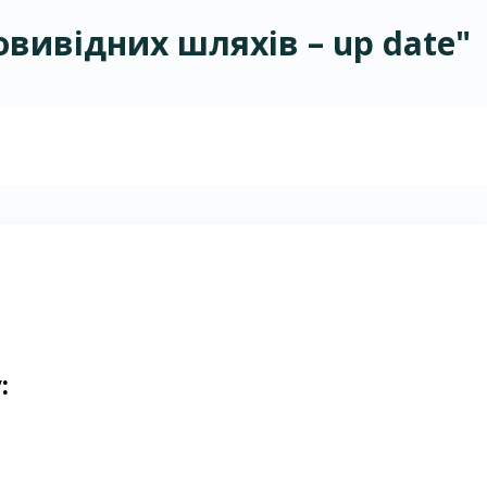
овивідних шляхів – up date"
: