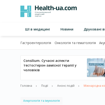
ШІ в медицині
Новини
Друковані 
Гастроентерологія
Онкологія та гематологія
Аку
Consilium. Сучасні аспекти
тестостерон-замісної терапії у
чоловіків
Головна
Події
Анонс подій
Міжнародна кон
Алергологія та імунологія