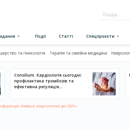
видання
Події
Статті
Спецпроєкти
шерство та гінекологія
Терапія та сімейна медицина
Неврологі
Consilium. Кардіологія сьогодні:
профілактика тромбозів та
ефективна регуляція
артеріального тиску
ференція «Київські алергологічні дні 2021»