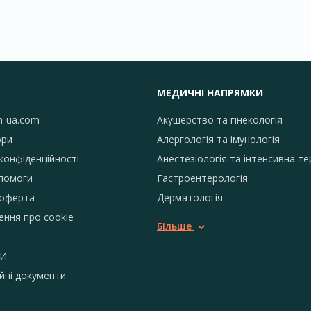
МЕДИЧНІ НАПРЯМКИ
h-ua.com
Акушерство та гінекологія
ори
Алергологія та імунологія
конфіденційності
Анестезіологія та інтенсивна те
помоги
Гастроентерологія
 оферта
Дерматологія
ення про сookie
Більше
И
йні документи