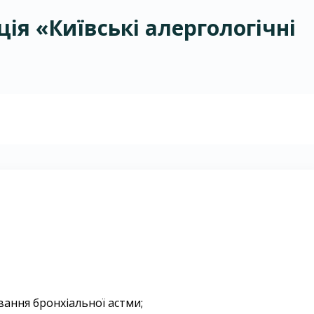
я «Київські алергологічні
вання бронхіальної астми;