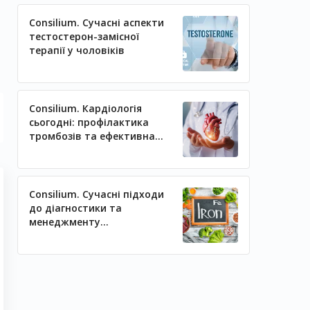
Consilium. Сучасні аспекти
тестостерон-замісної
терапії у чоловіків
Consilium. Кардіологія
сьогодні: профілактика
тромбозів та ефективна
регуляція артеріального
тиску
Consilium. Сучасні підходи
до діагностики та
менеджменту
залізодефіцитних станів