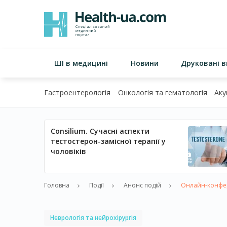
ШІ в медицині
Новини
Друковані 
Гастроентерологія
Онкологія та гематологія
Аку
Consilium. Сучасні аспекти
тестостерон-замісної терапії у
чоловіків
Головна
Події
Анонс подій
Онлайн-конфере
Неврологія та нейрохірургія