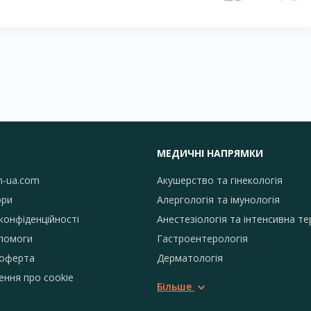
МЕДИЧНІ НАПРЯМКИ
h-ua.com
Акушерство та гінекологія
ори
Алергологія та імунологія
конфіденційності
Анестезіологія та інтенсивна те
помоги
Гастроентерологія
 оферта
Дерматологія
ення про сookie
Більше