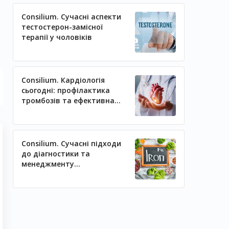
Consilium. Сучасні аспекти
тестостерон-замісної
терапії у чоловіків
Consilium. Кардіологія
сьогодні: профілактика
тромбозів та ефективна
регуляція артеріального
тиску
Consilium. Сучасні підходи
до діагностики та
менеджменту
залізодефіцитних станів