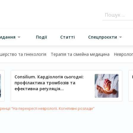
видання
Події
Статті
Спецпроєкти
шерство та гінекологія
Терапія та сімейна медицина
Неврологі
Consilium. Кардіологія сьогодні:
профілактика тромбозів та
ефективна регуляція
артеріального тиску
нції "На перехресті неврології. Когнітивні розлади"