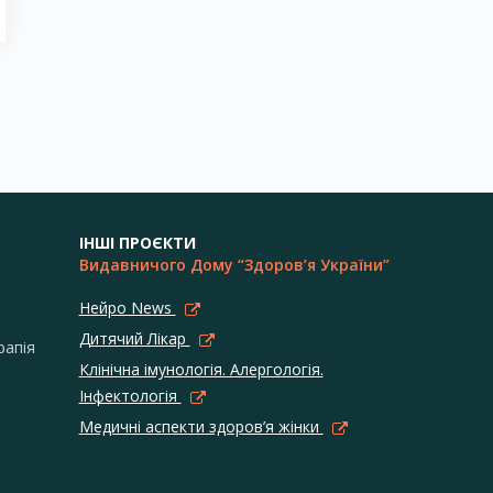
ІНШІ ПРОЄКТИ
Видавничого Дому “Здоров’я України”
Нейро News
Дитячий Лікар
рапія
Клінічна імунологія. Алергологія.
Інфектологія
Медичні аспекти здоров’я жінки