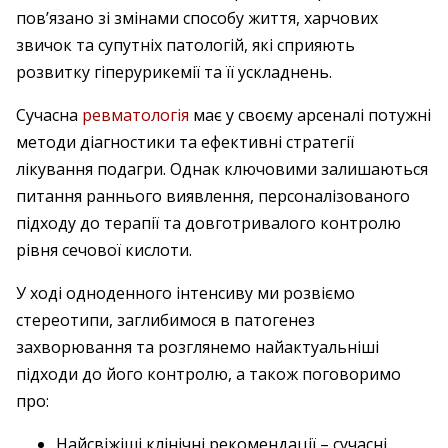
пов’язано зі змінами способу життя, харчових
звичок та супутніх патологій, які сприяють
розвитку гіперурикемії та її ускладнень.
Сучасна
ревматологія
має у своєму арсеналі потужні
методи діагностики та ефективні стратегії
лікування подагри. Однак ключовими залишаються
питання раннього виявлення, персоналізованого
підходу до терапії та довготривалого контролю
рівня сечової кислоти.
У ході одноденного інтенсиву ми розвіємо
стереотипи, заглибимося в патогенез
захворювання та розглянемо найактуальніші
підходи до його контролю, а також поговоримо
про:
Найсвіжіші клінічні рекомендації – сучасні