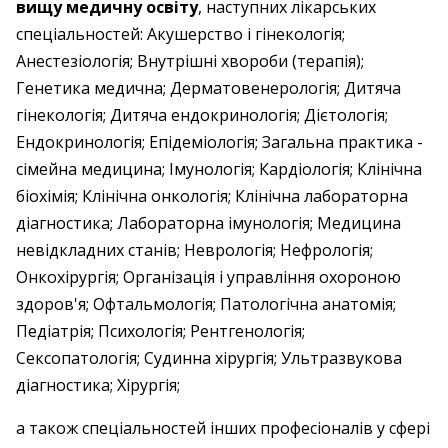
вищу медичну освіту
, наступних лікарських
спеціальностей: Акушерство і гінекологія;
Анестезіологія; Внутрішні хвороби (терапія);
Генетика медична; Дерматовенерологія; Дитяча
гінекологія; Дитяча ендокринологія; Дієтологія;
Ендокринологія; Епідеміологія; Загальна практика -
сімейна медицина; Імунологія; Кардіологія; Клінічна
біохімія; Клінічна онкологія; Клінічна лабораторна
діагностика; Лабораторна імунологія; Медицина
невідкладних станів; Неврологія; Нефрологія;
Онкохірургія; Організація і управління охороною
здоров'я; Офтальмологія; Патологічна анатомія;
Педіатрія; Психологія; Рентгенологія;
Сексопатологія; Судинна хірургія; Ультразвукова
діагностика; Хірургія;
а також спеціальностей інших професіоналів у сфері