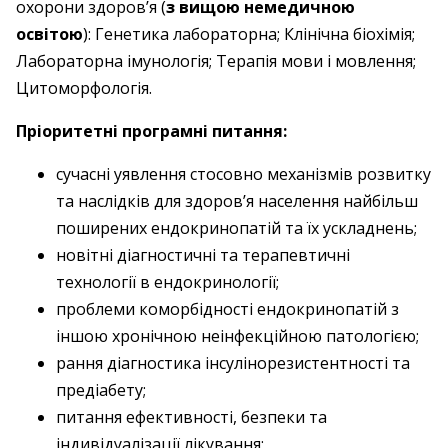
охорони здоров’я (
з вищою немедичною
освітою
): Генетика лабораторна; Клінічна біохімія;
Лабораторна імунологія; Терапія мови і мовлення;
Цитоморфологія.
Пріоритетні програмні питання:
сучасні уявлення стосовно механізмів розвитку
та наслідків для здоров’я населення найбільш
поширених ендокринопатій та їх ускладнень;
новітні діагностичні та терапевтичні
технології в ендокринології;
проблеми коморбідності ендокринопатій з
іншою хронічною неінфекційною патологією;
рання діагностика інсулінорезистентності та
предіабету;
питання ефективності, безпеки та
індивідуалізації лікування;