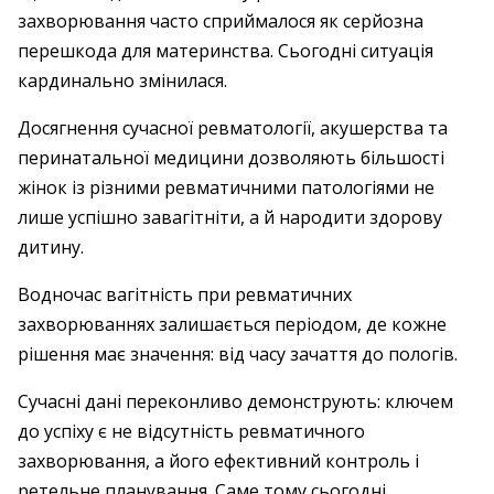
захворювання часто сприймалося як серйозна
перешкода для материнства. Сьогодні ситуація
кардинально змінилася.
Досягнення сучасної ревматології, акушерства та
перинатальної медицини дозволяють більшості
жінок із різними ревматичними патологіями не
лише успішно завагітніти, а й народити здорову
дитину.
Водночас вагітність при ревматичних
захворюваннях залишається періодом, де кожне
рішення має значення: від часу зачаття до пологів.
Сучасні дані переконливо демонструють: ключем
до успіху є не відсутність ревматичного
захворювання, а його ефективний контроль і
ретельне планування. Саме тому сьогодні