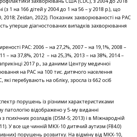
профілактики захворювань США (CDC), з 2004 до 2018
з 1 на 166 дітей у 2004 до 1 на 56 – у 2018 р.), що
2018; Zeidan, 2022). Показник захворюваності на РАС
ількість уперше діагностованих випадків захворювання
еності РАС: 2006 – на 27,2%, 2007 – на 19,1%, 2008 –
11 – на 37,8%, 2012 – на 25,3%, 2013 – на 38%, 2014 –
 Наприкінці 2017 р., за даними Центру медичної
ювання на РАС на 100 тис. дитячого населення
С, які перебувають на обліку, зросла із 662 осіб
є спектр порушень із різними характеристиками
ну патологію відображено у 5-му виданні
з психічних розладів (DSM-5; 2013) і в Міжнародній
11). У все ще чинній МКХ-10 дитячий аутизм (F84.0)
зивних) порушень розвитку. На відміну від МКХ-10,