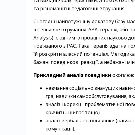
та вихідні характеристики, а також охоп
та різноманітні педагогічні втручання.
Сьогодні найпотужнішу доказову базу має
інтенсивне втручання. ABA-терапія, або пр
Analysis), є одним із провідних науково д
пов’язаного з РАС. Така терапія здатна п
їй розкрити власний потенціал. Методика 
бажані поведінкові реакції, а небажані міні
Прикладний аналіз поведінки
охоплює:
навчання соціально значущих навичок
гра, навички самообслуговування, ак
аналіз і корекці. проблематичної пов
кричить, щипає тощо);
аналіз вербальної поведінки (навча
комунікації).