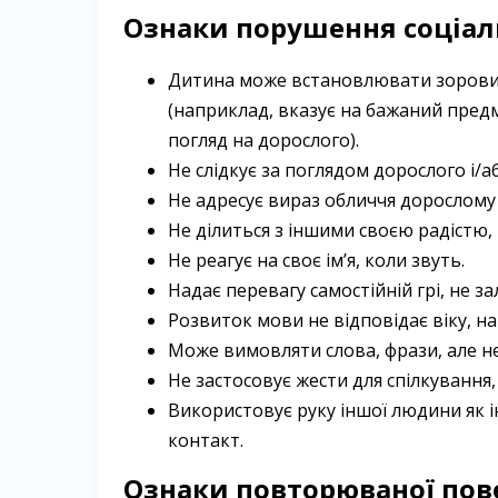
Ознаки порушення соціаль
Дитина може встановлювати зоровий 
(наприклад, вказує на бажаний пред
погляд на дорослого).
Не слідкує за поглядом дорослого і/
Не адресує вираз обличчя дорослому 
Не ділиться з іншими своєю радістю, 
Не реагує на своє ім’я, коли звуть.
Надає перевагу самостійній грі, не за
Розвиток мови не відповідає віку, на
Може вимовляти слова, фрази, але н
Не застосовує жести для спілкування
Використовує руку іншої людини як 
контакт.
Ознаки повторюваної пов