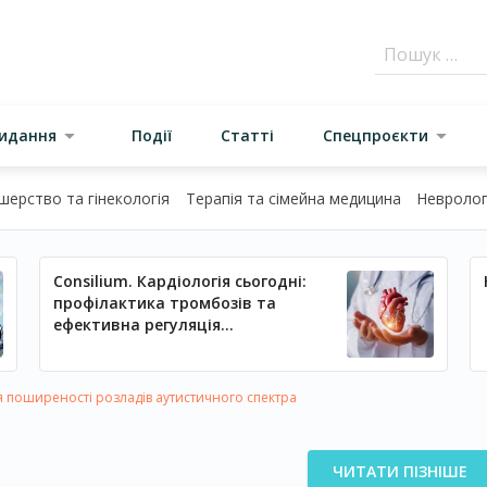
видання
Події
Статті
Спецпроєкти
шерство та гінекологія
Терапія та сімейна медицина
Неврологі
Consilium. Кардіологія сьогодні:
профілактика тромбозів та
ефективна регуляція
артеріального тиску
 поширеності розладів аутистичного спектра
ЧИТАТИ ПІЗНІШЕ