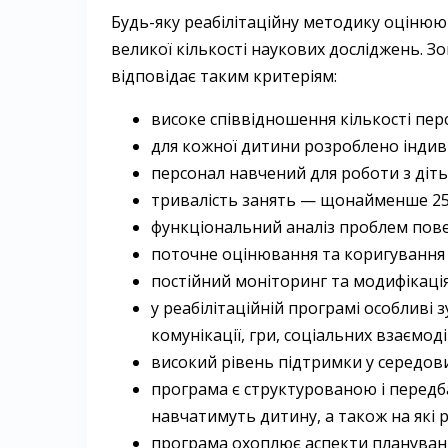
Будь-яку реабілітаційну методику оцінюют
великої кількості наукових досліджень. З
відповідає таким критеріям:
високе співвідношення кількості персо
для кожної дитини розроблено індиві
персонал навчений для роботи з діть
тривалість занять — щонайменше 25
функціональний аналіз проблем пове
поточне оцінювання та коригування п
постійний моніторинг та модифікаці
у реабілітаційній програмі особливі з
комунікації, гри, соціальних взаємодій
високий рівень підтримки у середов
програма є структурованою і передба
навчатимуть дитину, а також на які 
програма охоплює аспекти планування