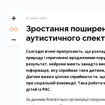
21 липня, 2023
Зростання поширен
аутистичного спек
Сьогодні вчені припускають, що розла
природу і спричинені вродженими пору
результат, нейрони мають занадто висо
інформація, яку сприймає така дитина,
Дитині важко цілісно сприймати те, що
при соціальній взаємодії. Така робота
дітей із РАС.
За даними Всесвітньої організації охорони