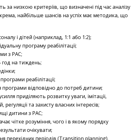
ь за низкою критеріїв, що визначені під час аналізу
окрема, найбільше шансів на успіх має методика, що
налу і дітей (наприклад, 1:1 або 1:2);
дуальну програму реабілітації;
ми з РАС;
 год на тиждень;
дінки;
рограми реабілітації;
я програми відповідно до потреб дитини;
усилля приділяють розвитку уваги, імітації,
, регуляції та захисту власних інтересів;
ищі дитини з РАС;
чає чітке розуміння, чого і в якому порядку
результати очікувати;
 перехідних періодів (Transition planning).