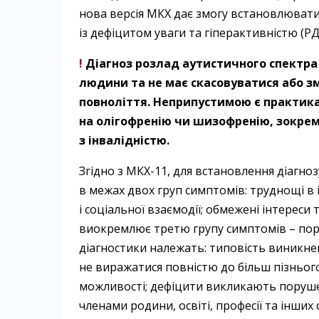
нова версія МКХ дає змогу встановлювати 
із дефіцитом уваги та гіперактивністю (
!
Діагноз розлад аутистичного спектра
людини та не має скасовуватися або з
повноліття. Неприпустимою є практика
на олігофренію чи шизофренію, зокрем
з інвалідністю.
Згідно з МКХ-11, для встановлення діагн
в межах двох груп симптомів: труднощі в і
і соціальної взаємодії; обмежені інтереси
виокремлює третю групу симптомів – пору
діагностики належать: типовість виникне
не виражатися повністю до більш пізнього
можливості; дефіцити викликають порушен
членами родини, освіті, професії та інших