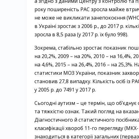
а згідно з даними Центру з контролю та 
року поширеність РАС зросла майже втричі (
не може не викликати занепокоєння (WHO, 
в Україні зростає з 2006 р., до 2017 р. к
зросла в 8,5 раза (у 2017 р. їх було 998).
Зокрема, стабільно зростає показник пошир
на 20,2%, 2009 – на 20%, 2010 – на 16,4%, 20
на 4,6%, 2015 – на 26,4%, 2016 – на 25,3%.
статистики МОЗ України, показник захвор
становив 27,8 випадку. Кількість осіб із РА
у 2005 р. до 7491 у 2017 р.
Сьогодні аутизм – це термін, що об’єдну
та тяжкістю ознак. Такий погляд на вказа
Діагностичного й статистичного посібника 
класифікації хвороб 11-го перегляду (МКХ-
знаходиться в категорії загальних (перва