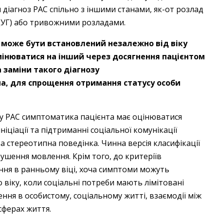
діагноз РАС спільно з іншими станами, як-от розлад
РДУГ) або тривожними розладами.
 може бути встановлений незалежно від віку
мінюватися на інший через досягнення пацієнтом
 заміни такого діагнозу
а, для спрощення отримання статусу особи
озу РАС симптоматика пацієнта має оцінюватися
ніціації та підтриманні соціальної комунікації
 та стереотипна поведінка. Чинна версія класифікації
шення мовлення. Крім того, до критеріїв
ння в ранньому віці, хоча симптоми можуть
 віку, коли соціальні потреби мають лімітовані
ня в особистому, соціальному житті, взаємодії між
 сферах життя.