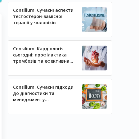
Consilium. Сучасні аспекти
тестостерон-замісної
терапії у чоловіків
Consilium. Кардіологія
сьогодні: профілактика
тромбозів та ефективна
регуляція артеріального
тиску
Consilium. Сучасні підходи
до діагностики та
менеджменту
залізодефіцитних станів