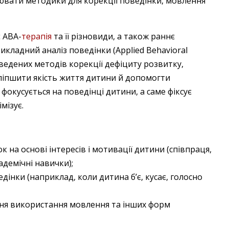
лювати методики для корекції поведінки, мовлення
 ABA-
терапія
та її різновиди, а також раннє
икладний аналіз поведінки (Applied Behavioral
оведених методів корекції дефіциту розвитку,
оліпшити якість життя дитини й допомогти
фокусується на поведінці дитини, а саме фіксує
мізує.
 на основі інтересів і мотивації дитини (співпраця,
адемічні навички);
едінки (наприклад, коли дитина б’є, кусає, голосно
ння використання мовлення та інших форм