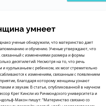
нщина умнеет
днако ученые обнаружили, что материнство дает
запоминанию и обучению. Ученые утверждают, что
, связанный с изменениями размера и формы
олько десятилетий. Несмотря на то, что речь
 и курлыканьем с ребенком, их мозг стремительно
осабливаются к изменениям, связанным с появлением
сприятие, благодаря которому женщины узнают
апахам и звукам. В статье, опубликованной в научном
офессор Крег Кинсли из Ричмондского университета и
ндольф-Макон пишут: "Материнство связано со