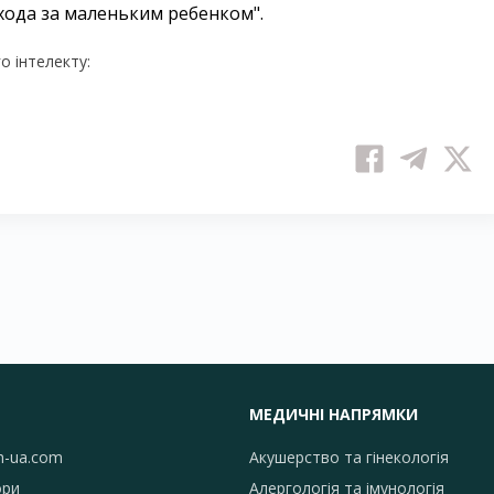
хода за маленьким ребенком".
 інтелекту:
МЕДИЧНІ НАПРЯМКИ
h-ua.com
Акушерство та гінекологія
ори
Алергологія та імунологія