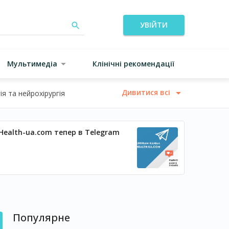
УВІЙТИ
Мультимедіа
Клінічні рекомендації
Дивитися всі
я та нейрохірургія
Health-ua.com тепер в Telegram
Популярне