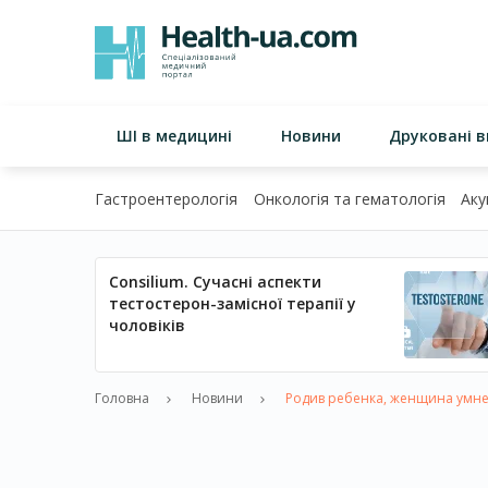
ШІ в медицині
Новини
Друковані 
Гастроентерологія
Онкологія та гематологія
Аку
Consilium. Сучасні аспекти
тестостерон-замісної терапії у
чоловіків
Головна
Новини
Родив ребенка, женщина умне