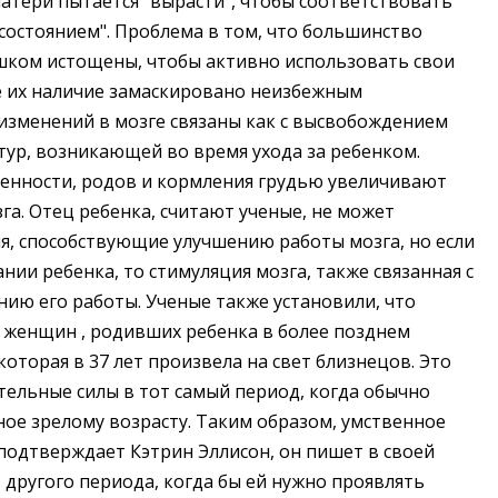
атери пытается "вырасти", чтобы соответствовать
остоянием". Проблема в том, что большинство
ишком истощены, чтобы активно использовать свои
е их наличие замаскировано неизбежным
зменений в мозге связаны как с высвобождением
ктур, возникающей во время ухода за ребенком.
енности, родов и кормления грудью увеличивают
га. Отец ребенка, считают ученые, не может
я, способствующие улучшению работы мозга, но если
нии ребенка, то стимуляция мозга, также связанная с
ию его работы. Ученые также установили, что
у женщин , родивших ребенка в более позднем
которая в 37 лет произвела на свет близнецов. Это
ительные силы в тот самый период, когда обычно
ное зрелому возрасту. Таким образом, умственное
подтверждает Кэтрин Эллисон, он пишет в своей
 другого периода, когда бы ей нужно проявлять