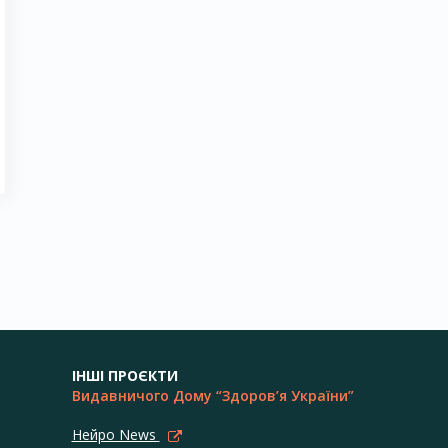
ІНШІ ПРОЄКТИ
Видавничого Дому “Здоров’я України”
Нейро News