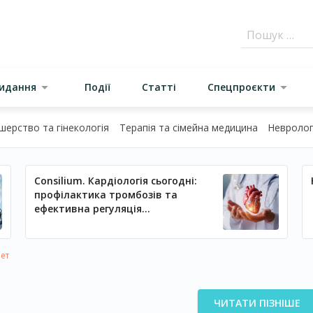
видання
Події
Статті
Спецпроєкти
шерство та гінекологія
Терапія та сімейна медицина
Неврологі
Consilium. Кардіологія сьогодні:
профілактика тромбозів та
ефективна регуляція
артеріального тиску
ет
ЧИТАТИ ПІЗНІШЕ