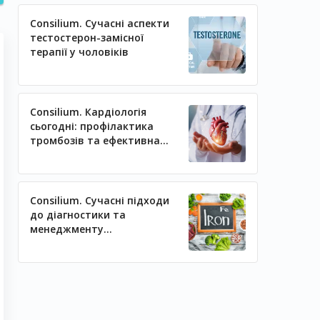
Consilium. Сучасні аспекти
тестостерон-замісної
терапії у чоловіків
Consilium. Кардіологія
сьогодні: профілактика
тромбозів та ефективна
регуляція артеріального
тиску
Consilium. Сучасні підходи
до діагностики та
менеджменту
залізодефіцитних станів