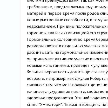
многими преимуществами, так как мозг м
требованиям, предъявляемых ему новым с
матерей в первое время после родов сл
новые умственные способности, к тому ж
недосыпанием. Причины положительных и
гормонов, так и с активизацией его стру
Гормональные колебания во время берем
размеры клеток в отдельных участках моз
рассчитывать на гормональные изменени
он принимает активное участие в воспита
новыми испытаниями, приведет к улучшен
большая вероятность дожить до ста лет 
возрасте, например, как Джулия Робертс, 
связано с тем, что мозг получает дополн
начинается ухудшение памяти, свойствен
здоровье продлевается. Эти наблюдения 
книге "Ум матери": "В жизни женщины нет