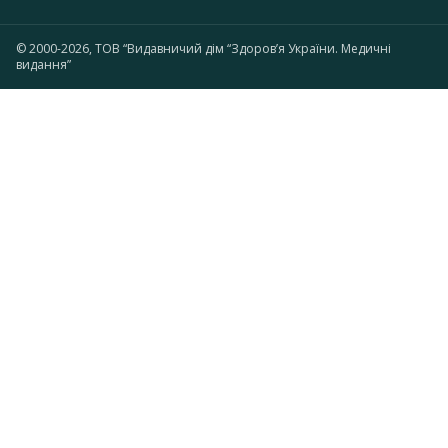
© 2000-2026, ТОВ “Видавничий дім “Здоров’я України. Медичні
видання”