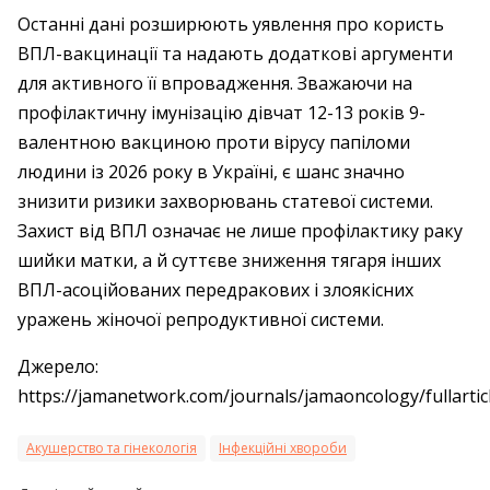
Останні дані розширюють уявлення про користь
ВПЛ-вакцинації та надають додаткові аргументи
для активного її впровадження. Зважаючи на
профілактичну імунізацію дівчат 12-13 років 9-
валентною вакциною проти вірусу папіломи
людини із 2026 року в Україні, є шанс значно
знизити ризики захворювань статевої системи.
Захист від ВПЛ означає не лише профілактику раку
шийки матки, а й суттєве зниження тягаря інших
ВПЛ-асоційованих передракових і злоякісних
уражень жіночої репродуктивної системи.
Джерело:
https://jamanetwork.com/journals/jamaoncology/fullarti
Акушерство та гінекологія
Інфекційні хвороби