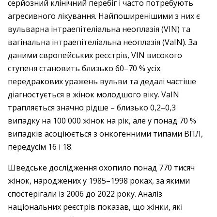
серйозний клінічний перебіг і часто потребують
агресивного лікування. Найпоширенішими з них є
вульварна інтраепітеліальна неоплазія (VIN) та
вагінальна інтраепітеліальна неоплазія (VaIN). За
даними європейських реєстрів, VIN високого
ступеня становить близько 60–70 % усіх
передракових уражень вульви та дедалі частіше
діагностується в жінок молодшого віку. VaIN
трапляється значно рідше – близько 0,2–0,3
випадку на 100 000 жінок на рік, але у понад 70 %
випадків асоціюється з онкогенними типами ВПЛ,
передусім 16 і 18.
Шведське дослідження охопило понад 770 тисяч
жінок, народжених у 1985–1998 роках, за якими
спостерігали із 2006 до 2022 року. Аналіз
національних реєстрів показав, що жінки, які