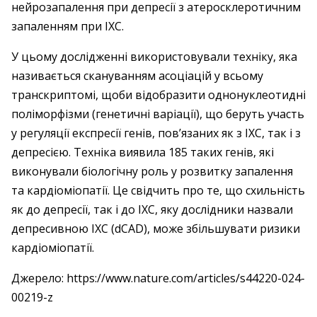
нейрозапалення при депресії з атеросклеротичним
запаленням при ІХС.
У цьому дослідженні використовували техніку, яка
називається скануванням асоціацій у всьому
транскриптомі, щоби відобразити однонуклеотидні
поліморфізми (генетичні варіації), що беруть участь
у регуляції експресії генів, пов’язаних як з ІХС, так і з
депресією. Техніка виявила 185 таких генів, які
виконували біологічну роль у розвитку запалення
та кардіоміопатії. Це свідчить про те, що схильність
як до депресії, так і до ІХС, яку дослідники назвали
депресивною ІХС (dCAD), може збільшувати ризики
кардіоміопатії.
Джерело: https://www.nature.com/articles/s44220-024-
00219-z