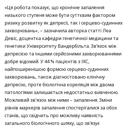
«Ця робота показує, що хронічне запалення
низького ступеня може бути суттєвим фактором
ризику розвитку як депресії, так і серцево-судинних
захворювань», – зазначила авторка статті Леа
Девіс, доцентка кафедри генетичної медицини та
генетики Університету Вандербільта. Зв’язок між
депресією та іншими серйозними захворюваннями
добре відомий. У 44 % пацієнтів з ІХС,
найпоширенішою формою серцево-судинних
захворювань, також діагностовано клінічну
депресію, проте біологічна кореляція між двома
патологіями залишається недостатньо вивченою.
Можливий зв'язок між ними – запалення. Зміни
рівнів маркерів запалення спостерігалися за обох
станів, що свідчить про можливу наявність
загального біологічного шляху, що зв’язує