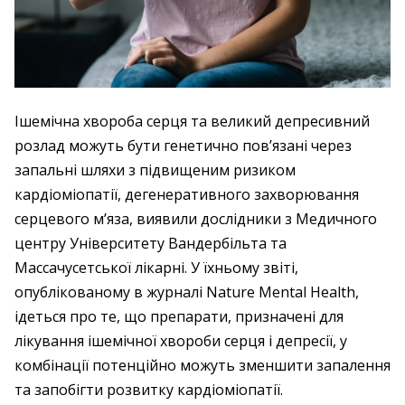
Ішемічна хвороба серця та великий депресивний
розлад можуть бути генетично пов’язані через
запальні шляхи з підвищеним ризиком
кардіоміопатії, дегенеративного захворювання
серцевого м’яза, виявили дослідники з Медичного
центру Університету Вандербільта та
Массачусетської лікарні. У їхньому звіті,
опублікованому в журналі Nature Mental Health,
ідеться про те, що препарати, призначені для
лікування ішемічної хвороби серця і депресії, у
комбінації потенційно можуть зменшити запалення
та запобігти розвитку кардіоміопатії.