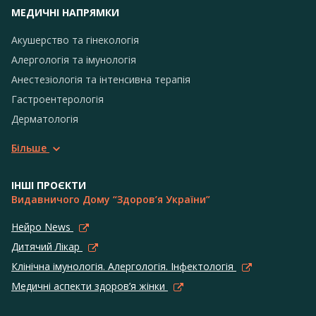
МЕДИЧНІ НАПРЯМКИ
Акушерство та гінекологія
Алергологія та імунологія
Анестезіологія та інтенсивна терапія
Гастроентерологія
Дерматологія
Більше
ІНШІ ПРОЄКТИ
Видавничого Дому “Здоров’я України”
Нейро News
Дитячий Лікар
Клінічна імунологія. Алергологія. Інфектологія
Медичні аспекти здоров’я жінки