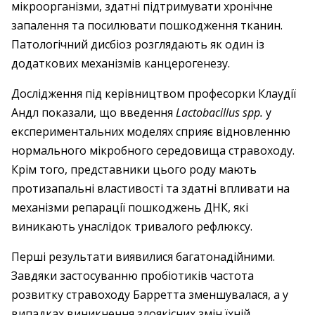
мікроорганізми, здатні підтримувати хронічне
запалення та посилювати пошкодження тканин.
Патологічний дисбіоз розглядають як один із
додаткових механізмів канцерогенезу.
Дослідження під керівництвом професорки Клаудії
Андл показали, що введення
Lactobacillus spp.
у
експериментальних моделях сприяє відновленню
нормального мікробного середовища стравоходу.
Крім того, представники цього роду мають
протизапальні властивості та здатні впливати на
механізми репарації пошкоджень ДНК, які
виникають унаслідок тривалого рефлюксу.
Перші результати виявилися багатонадійними.
Завдяки застосуванню пробіотиків частота
розвитку стравоходу Барретта зменшувалася, а у
випадках виникнення злоякісних змін їхній