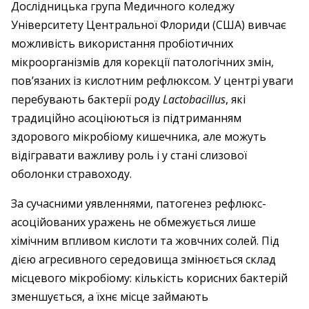
Дослідницька група Медичного коледжу
Університету Центральної Флориди (США) вивчає
можливість використання пробіотичних
мікроорганізмів для корекції патологічних змін,
пов’язаних із кислотним рефлюксом. У центрі уваги
перебувають бактерії роду
Lactobacillus
, які
традиційно асоціюються із підтриманням
здорового мікробіому кишечника, але можуть
відігравати важливу роль і у стані слизової
оболонки стравоходу.
За сучасними уявленнями, патогенез рефлюкс-
асоційованих уражень не обмежується лише
хімічним впливом кислоти та жовчних солей. Під
дією агресивного середовища змінюється склад
місцевого мікробіому: кількість корисних бактерій
зменшується, а їхнє місце займають