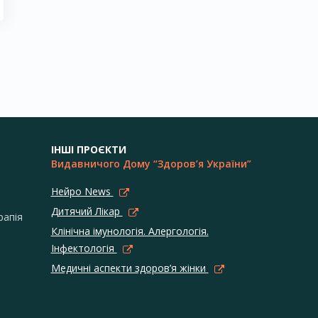
ІНШІ ПРОЄКТИ
Видавничого Дому “Здоров’я України”
Нейро News
Дитячий Лікар
рапія
Клінічна імунологія. Алергологія.
Інфектологія
Медичні аспекти здоров’я жінки