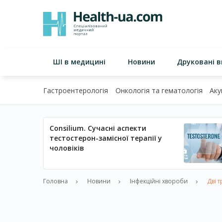
ШІ в медицині
Новини
Друковані 
Гастроентерологія
Онкологія та гематологія
Аку
Consilium. Сучасні аспекти
тестостерон-замісної терапії у
чоловіків
Головна
Новини
Інфекційні хвороби
Дві т