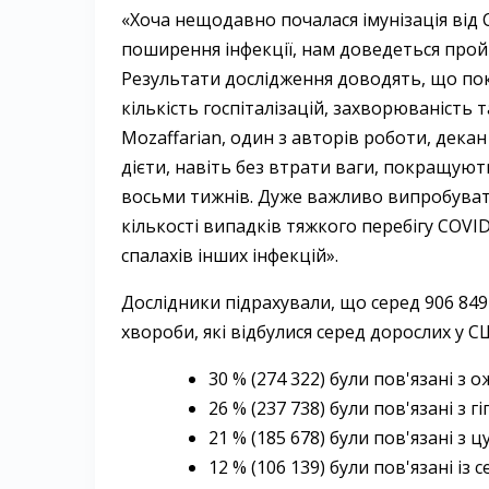
«Хоча нещодавно почалася імунізація від
поширення інфекції, нам доведеться про
Результати дослідження доводять, що по
кількість госпіталізацій, захворюваність 
Mozaffarian, один з авторів роботи, дека
дієти, навіть без втрати ваги, покращую
восьми тижнів. Дуже важливо випробувати
кількості випадків тяжкого перебігу COVID-
спалахів інших інфекцій».
Дослідники підрахували, що серед 906 849
хвороби, які відбулися серед дорослих у С
30 % (274 322) були пов'язані з 
26 % (237 738) були пов'язані з г
21 % (185 678) були пов'язані з 
12 % (106 139) були пов'язані із