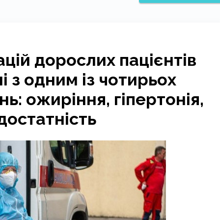
зацій дорослих пацієнтів
ні з одним із чотирьох
ь: ожиріння, гіпертонія,
едостатність