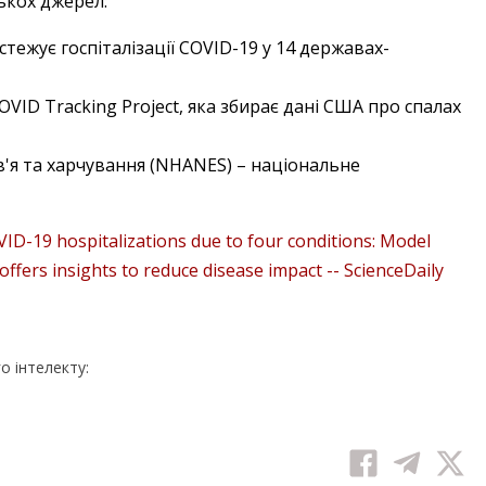
лькох джерел:
тежує госпіталізації COVID-19 у 14 державах-
VID Tracking Project, яка збирає дані США про спалах
'я та харчування (NHANES) – національне
VID-19 hospitalizations due to four conditions: Model
ffers insights to reduce disease impact -- ScienceDaily
 інтелекту: