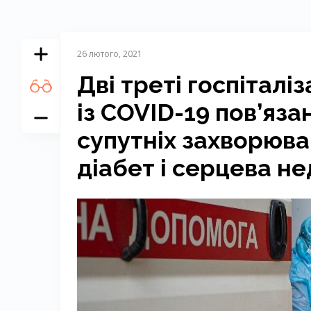
26 лютого, 2021
Дві треті госпіталі
із COVID-19 пов’яза
супутніх захворюван
діабет і серцева н