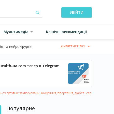
УВІЙТИ
Мультимедіа
Клінічні рекомендації
Дивитися всі
я та нейрохірургія
Health-ua.com тепер в Telegram
ирьох супутніх захворювань: ожиріння, гіпертонія, діабет і серцева недостат
Популярне