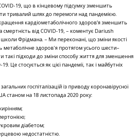
 COVID-19, що в кінцевому підсумку зменшить
йти тривалий шлях до перемоги над пандемією.
кращення кардіометаболічного здоров’я зменшить
та смертність від COVID-19, – коментує Dariush
н школи Фрідмана. – Ми переконані, що зміни якості
ть метаболічне здоров'я протягом усього шести–
 такі підходи до зміни способу життя для зменшення
19. Це стосується як цієї пандемії, так і майбутніх
 загальних госпіталізацій із приводу коронавірусної
ША станом на 18 листопада 2020 року:
ожирінням;
іпертонією;
цукровим діабетом;
 серцевою недостатністю.