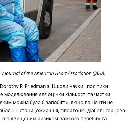
ournal of the American Heart Association (JAHA).
Dorothy R. Friedman зі Школи науки і політики
 моделювання для оцінки кількості та частки
 яким можна було б запобігти, якщо пацієнти не
лічні стани (ожиріння, гіпертонія, діабет і серцева
й із підвищеним ризиком важкого перебігу та