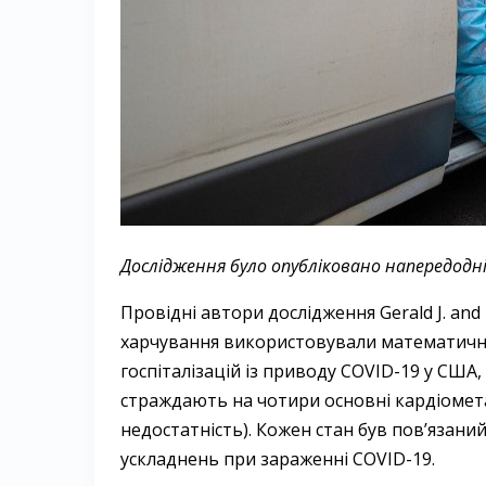
Дослідження було опубліковано напередодні у J
Провідні автори дослідження Gerald J. and 
харчування використовували математичне
госпіталізацій із приводу COVID-19 у США,
страждають на чотири основні кардіометабо
недостатність). Кожен стан був пов’язани
ускладнень при зараженні COVID-19.