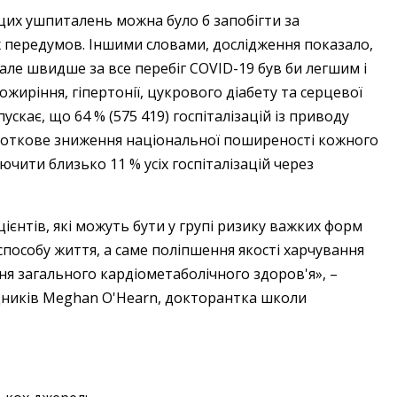
 цих ушпиталень можна було б запобігти за
х передумов. Іншими словами, дослідження показало,
 але швидше за все перебіг COVID-19 був би легшим і
ожиріння, гіпертонії, цукрового діабету та серцевої
ускає, що 64 % (575 419) госпіталізацій із приводу
дсоткове зниження національної поширеності кожного
ючити близько 11 % усіх госпіталізацій через
єнтів, які можуть бути у групі ризику важких форм
способу життя, а саме поліпшення якості харчування
ня загального кардіометаболічного здоров'я», –
дників Meghan O'Hearn, докторантка школи