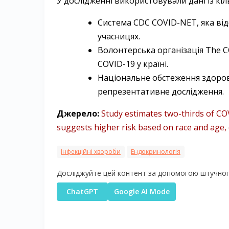
У дослідженні використовували дані із кі
Система CDC COVID-NET, яка відс
учасницях.
Волонтерська організація The CO
COVID-19 у країні.
Національне обстеження здоров
репрезентативне дослідження.
Джерело:
Study estimates two-thirds of CO
suggests higher risk based on race and age, o
Інфекційні хвороби
Ендокринологія
Досліджуйте цей контент за допомогою штучного
ChatGPT
Google AI Mode