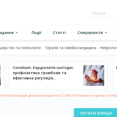
видання
Події
Статті
Спецпроєкти
шерство та гінекологія
Терапія та сімейна медицина
Неврологі
Consilium. Кардіологія сьогодні:
профілактика тромбозів та
ефективна регуляція
артеріального тиску
реті госпіталізацій дорослих пацієнтів із COVID-19 пов’язані з одним із чот
ЧИТАТИ ПІЗНІШЕ