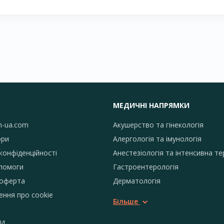
МЕДИЧНІ НАПРЯМКИ
h-ua.com
Акушерство та гінекологія
ори
Алергологія та імунологія
конфіденційності
Анестезіологія та інтенсивна те
помоги
Гастроентерологія
 оферта
Дерматологія
ення про сookie
Більше
И