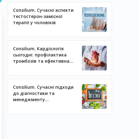
Consilium. Сучасні аспекти
тестостерон-замісної
терапії у чоловіків
Consilium. Кардіологія
сьогодні: профілактика
тромбозів та ефективна
регуляція артеріального
тиску
Consilium. Сучасні підходи
до діагностики та
менеджменту
залізодефіцитних станів