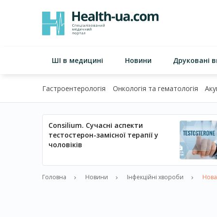
ШІ в медицині
Новини
Друковані 
Гастроентерологія
Онкологія та гематологія
Аку
Consilium. Сучасні аспекти
тестостерон-замісної терапії у
чоловіків
Головна
Новини
Інфекційні хвороби
Нова 