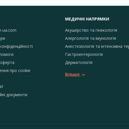
МЕДИЧНІ НАПРЯМКИ
h-ua.com
Акушерство та гінекологія
ори
Алергологія та імунологія
конфіденційності
Анестезіологія та інтенсивна те
помоги
Гастроентерологія
 оферта
Дерматологія
ення про сookie
Більше
И
йні документи