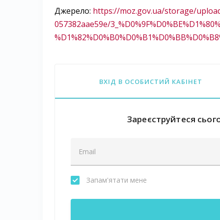
Джерело:
https://moz.gov.ua/storage/uplo
057382aae59e/3_%D0%9F%D0%BE%D1%
%D1%82%D0%B0%D0%B1%D0%BB%D0%B8%
ВХІД В ОСОБИСТИЙ КАБІНЕТ
Зареєструйтеся сього
Запам'ятати мене