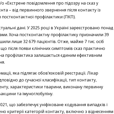
/о «Екстрене повідомлення про підозру на сказ у
та – від первинного звернення після контакту із
постконтактної профілактики (ПКП).
туальні дані. У 2025 році в Україні зареєстровано понад
инами. Хоча постконтактну профілактику призначили 39
или лише 32 679 пацієнтів. Отже, майже 7 тис. осіб
 що після появи клінічних симптомів сказ практично
асна профілактика залишається єдиним ефективним
ня.
ії, яка підлягає обов’язковій реєстрації. Лікар
повідно до сучасної класифікації, тип контакту,
енту, характеристики тварини, виконану первинну
акцини та імуноглобуліну.
021, що забезпечує уніфіковане кодування випадків і
но критерії категорій контакту, включно з віднесенням