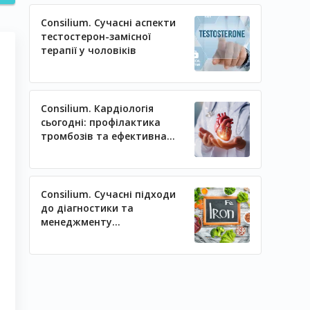
Consilium. Сучасні аспекти
тестостерон-замісної
терапії у чоловіків
Consilium. Кардіологія
сьогодні: профілактика
тромбозів та ефективна
регуляція артеріального
тиску
Consilium. Сучасні підходи
до діагностики та
менеджменту
залізодефіцитних станів