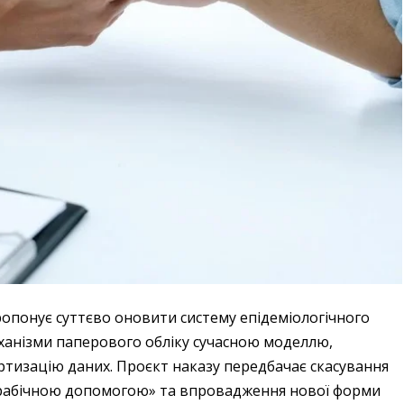
ропонує суттєво оновити систему епідеміологічного
еханізми паперового обліку сучасною моделлю,
тизацію даних. Проєкт наказу передбачає скасування
ирабічною допомогою» та впровадження нової форми