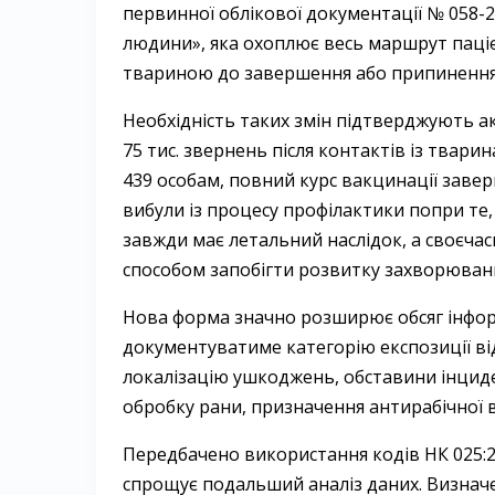
первинної облікової документації № 058-2
людини», яка охоплює весь маршрут пацієн
твариною до завершення або припинення 
Необхідність таких змін підтверджують ак
75 тис. звернень після контактів із твар
439 особам, повний курс вакцинації заверш
вибули із процесу профілактики попри те,
завжди має летальний наслідок, а своєч
способом запобігти розвитку захворюван
Нова форма значно розширює обсяг інформац
документуватиме категорію експозиції від
локалізацію ушкоджень, обставини інцид
обробку рани, призначення антирабічної в
Передбачено використання кодів НК 025:2
спрощує подальший аналіз даних. Визначе