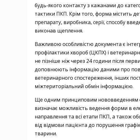
будь-якого контакту з кажанами до катего
тактики ПКП. Крім того, форма містить д
препарату, виробника, серії, способу вве
виконав щеплення.
Важливою особливістю документа є інтегр
профілактики хвороб (ЦКПХ) і ветеринарн
не пізніше ніж через 24 години після пер
доповнюють інформацію даними про пове
ветеринарного спостереження, інших пост
міжтериторіальний обмін інформацією.
Ще одним принциповим нововведенням ста
визначає можливість ведення форми в еле
направлення та всі етапи ПКП, а також о
від відмови пацієнта до порушення графі
тварини.