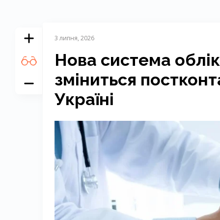
3 липня, 2026
Нова система обліку
зміниться постконт
Україні