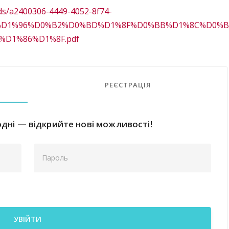
ads/a2400306-4449-4052-8f74-
80%D1%96%D0%B2%D0%BD%D1%8F%D0%BB%D1%8C%D0%
D1%86%D1%8F.pdf
РЕЄСТРАЦІЯ
дні — відкрийте нові можливості!
УВІЙТИ