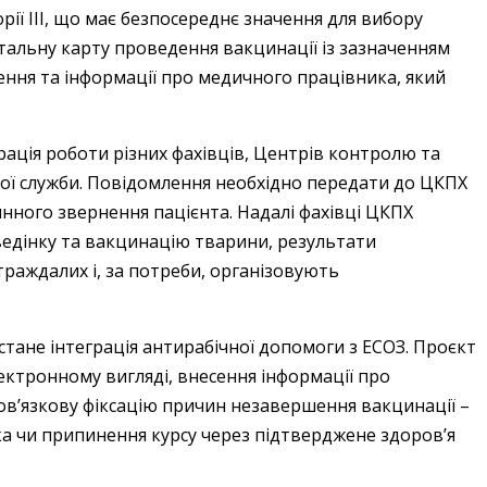
рії III, що має безпосереднє значення для вибору
етальну карту проведення вакцинації із зазначенням
дення та інформації про медичного працівника, який
ація роботи різних фахівців, Центрів контролю та
ої служби. Повідомлення необхідно передати до ЦКПХ
винного звернення пацієнта. Надалі фахівці ЦКПХ
дінку та вакцинацію тварини, результати
раждалих і, за потреби, організовують
не інтеграція антирабічної допомоги з ЕСОЗ. Проєкт
ктронному вигляді, внесення інформації про
бов’язкову фіксацію причин незавершення вакцинації –
ка чи припинення курсу через підтверджене здоров’я