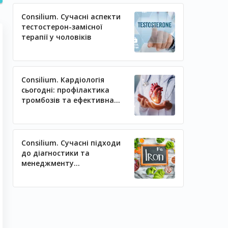
Consilium. Сучасні аспекти
тестостерон-замісної
терапії у чоловіків
Consilium. Кардіологія
сьогодні: профілактика
тромбозів та ефективна
регуляція артеріального
тиску
Consilium. Сучасні підходи
до діагностики та
менеджменту
залізодефіцитних станів