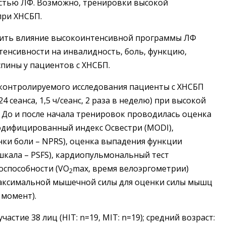
остью ЛФ. Возможно, тренировки высокой
при ХНСБП.
нить влияние высокоинтенсивной программы ЛФ
енсивности на инвалидность, боль, функцию,
пины у пациентов с ХНСБП.
контролируемого исследования пациенты с ХНСБП
 сеанса, 1,5 ч/сеанс, 2 раза в неделю) при высокой
. До и после начала тренировок проводилась оценка
дифицированный индекс Освестри (MODI),
нки боли – NPRS), оценка выпадения функции
кала – PSFS), кардиопульмональный тест
оспособности (VO
max, время велоэргометрии)
2
максимальной мышечной силы для оценки силы мышц
момент).
астие 38 лиц (HIT: n=19, MIT: n=19); средний возраст: