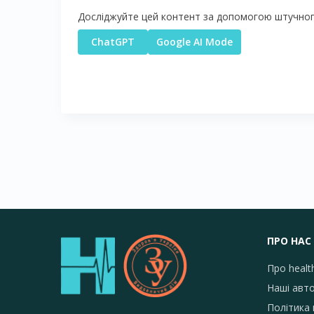
Досліджуйте цей контент за допомогою штучного
ChatGPT
Google AI Mode
ПРО НАС
Про healt
Наші авт
Політика 