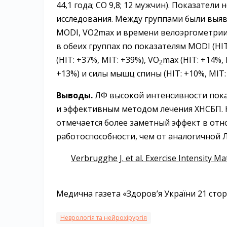
44,1 года; СО 9,8; 12 мужчин). Показател
исследования. Между группами были выявл
MODI, VO2max и времени велоэргометрии.
в обеих группах по показателям MODI (HIT: 
(HIT: +37%, MIT: +39%), VO
max (HIT: +14%,
2
+13%) и силы мышц спины (HIT: +10%, MIT:
Выводы.
ЛФ высокой интенсивности пок
и эффективным методом лечения ХНСБП. 
отмечается более заметный эффект в от
работоспособности, чем от аналогичной 
Verbrugghe J. et al. Exercise Intensity M
Медична газета «Здоров’я України 21 сторі
Неврологія та нейрохірургія