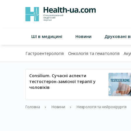
ШІ в медицині
Новини
Друковані 
Гастроентерологія
Онкологія та гематологія
Аку
Consilium. Сучасні аспекти
тестостерон-замісної терапії у
чоловіків
Головна
Новини
Неврологія та нейрохірургія