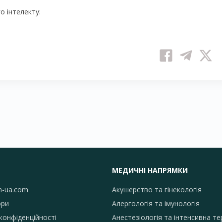
 інтелекту:
МЕДИЧНІ НАПРЯМКИ
h-ua.com
Акушерство та гінекологія
ори
Алергологія та імунологія
конфіденційності
Анестезіологія та інтенсивна те