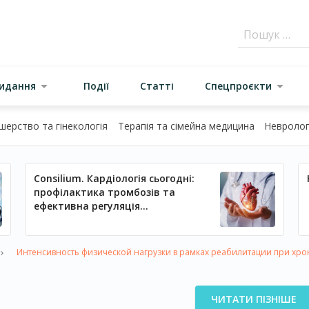
видання
Події
Статті
Спецпроєкти
шерство та гінекологія
Терапія та сімейна медицина
Неврологі
Consilium. Кардіологія сьогодні:
профілактика тромбозів та
ефективна регуляція
артеріального тиску
Интенсивность физической нагрузки в рамках реабилитации при хро
ЧИТАТИ ПІЗНІШЕ