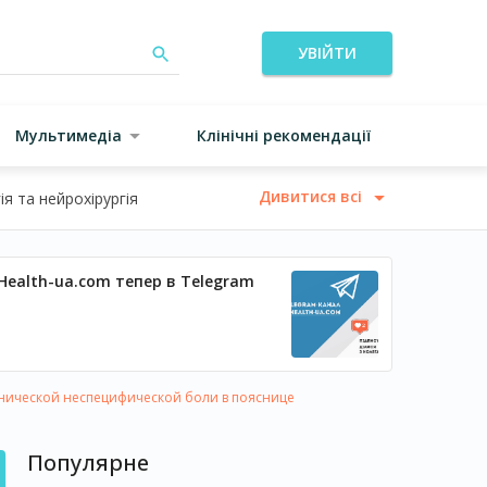
УВІЙТИ
Мультимедіа
Клінічні рекомендації
Дивитися всі
я та нейрохірургія
Health-ua.com тепер в Telegram
нической неспецифической боли в пояснице
Популярне