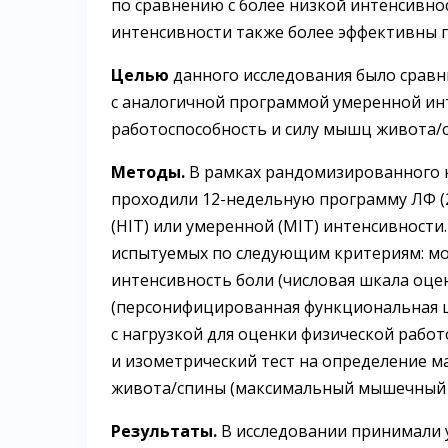
по сравнению с более низкой интенсивн
интенсивности также более эффективны 
Целью
данного исследования было срав
с аналогичной программой умеренной инт
работоспособность и силу мышц живота/с
Методы.
В рамках рандомизированного 
проходили
12-недельную
программу ЛФ (24
(HIT) или умеренной (MIT) интенсивности
испытуемых по следующим критериям: мо
интенсивность боли (числовая шкала оце
(персонифицированная функциональная ш
с нагрузкой для оценки физической работ
и изометрический тест на определение 
живота/спины (максимальный мышечный 
Результаты.
В исследовании принимали уч