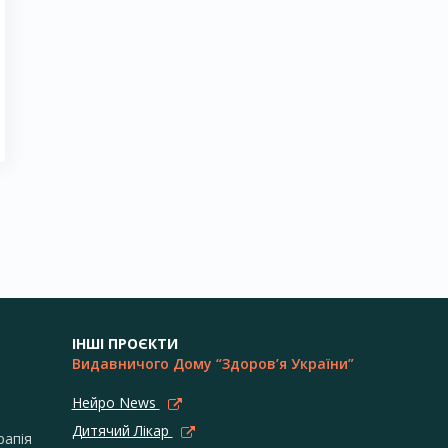
ІНШІ ПРОЄКТИ
Видавничого Дому “Здоров’я України”
Нейро News
Дитячий Лікар
рапія