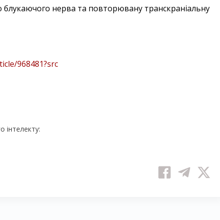
ію блукаючого нерва та повторювану транскраніальну
icle/968481?src
 інтелекту: