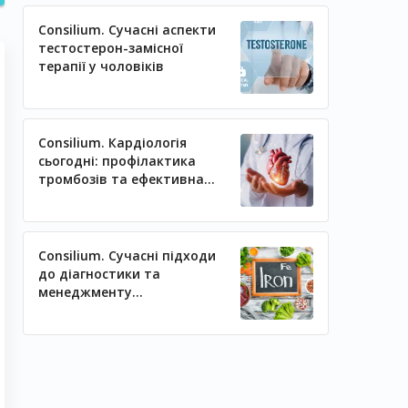
Consilium. Сучасні аспекти
тестостерон-замісної
терапії у чоловіків
Consilium. Кардіологія
сьогодні: профілактика
тромбозів та ефективна
регуляція артеріального
тиску
Consilium. Сучасні підходи
до діагностики та
менеджменту
залізодефіцитних станів