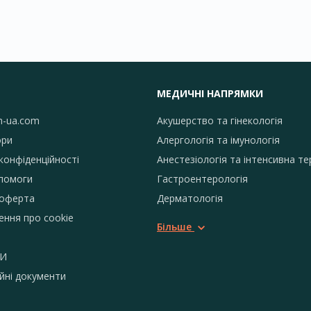
МЕДИЧНІ НАПРЯМКИ
h-ua.com
Акушерство та гінекологія
ори
Алергологія та імунологія
конфіденційності
Анестезіологія та інтенсивна те
помоги
Гастроентерологія
 оферта
Дерматологія
ення про сookie
Більше
И
йні документи