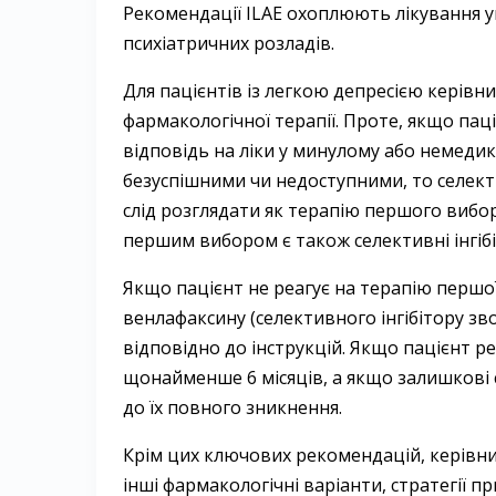
Рекомендації ILAE охоплюють лікування уні
психіатричних розладів.
Для пацієнтів із легкою депресією керівн
фармакологічної терапії. Проте, якщо пац
відповідь на ліки у минулому або немеди
безуспішними чи недоступними, то селект
слід розглядати як терапію першого вибор
першим вибором є також селективні інгіб
Якщо пацієнт не реагує на терапію першої 
венлафаксину (селективного інгібітору зв
відповідно до інструкцій. Якщо пацієнт р
щонайменше 6 місяців, а якщо залишкові 
до їх повного зникнення.
Крім цих ключових рекомендацій, керівн
інші фармакологічні варіанти, стратегії 