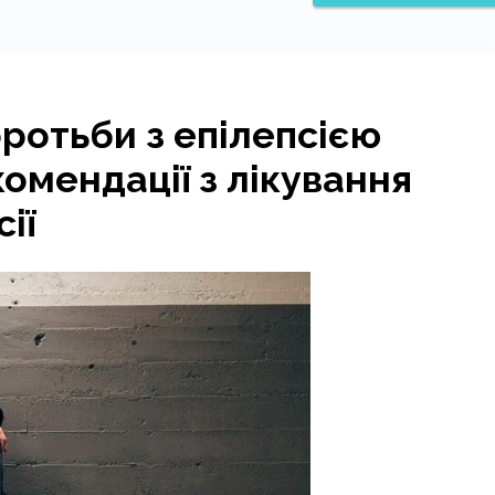
ротьби з епілепсією
омендації з лікування
ії