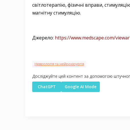
світлотерапію, фізичні вправи, стимуляц
магнітну стимуляцію.
Джерело:
https://www.medscape.com/viewart
Неврологія та нейрохірургія
Досліджуйте цей контент за допомогою штучного
ChatGPT
Google AI Mode