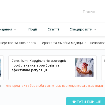
видання
Події
Статті
Спецпроєкти
шерство та гінекологія
Терапія та сімейна медицина
Неврологі
Consilium. Кардіологія сьогодні:
профілактика тромбозів та
ефективна регуляція
артеріального тиску
Міжнародна ліга боротьби з епілепсією пропонує перші рекомендації з 
ЧИТАТИ ПІЗНІШЕ