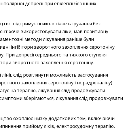
полярної депресії при епілепсії без інших
ицтво підтримує психологічне втручання без
ієнт хоче використовувати ліки, мав позитивну
каментозні методи лікування раніше були
ивні інгібітори зворотного захоплення серотоніну
у. При депресії середнього та тяжкого ступеня
ітори зворотного захоплення серотоніну.
лінії, слід розглянути можливість застосування
оротного захоплення серотоніну і норадреналіну)
еагує на терапію, лікування слід продовжувати
симптоми зберігаються, лікування слід продовжувати
ицтво охоплює низку додаткових тем, включаючи
припинення прийому ліків, електросудомну терапію,