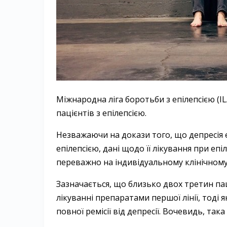
Міжнародна ліга боротьби з епілепсією (I
пацієнтів з епілепсією.
Незважаючи на докази того, що депресія 
епілепсією, дані щодо її лікування при еп
переважно на індивідуальному клінічному 
Зазначається, що близько двох третин паці
лікуванні препаратами першої лінії, тоді 
повної ремісії від депресії. Вочевидь, так