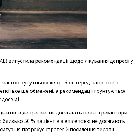
LAE) випустила рекомендації щодо лікування депресії у
є частою супутньою хворобою серед пацієнтів з
ілепсії все ще обмежені, а рекомендації ґрунтуються
досвіді.
єнтів із депресією не досягають повної ремісії при
як близько 50 % пацієнтів з епілепсією не досягають
а ситуація потребує стратегій посилення терапії.