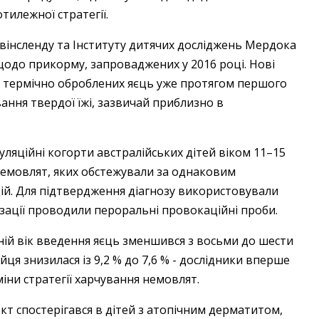
тилежної стратегії.
Квінсленду та Інституту дитячих досліджень Мердока
одо прикорму, запроваджених у 2016 році. Нові
 термічно оброблених яєць уже протягом першого
ання твердої їжі, зазвичай приблизно в
уляційні когорти австралійських дітей віком 11–15
 немовлят, яких обстежували за однаковим
ій. Для підтвердження діагнозу використовували
лізації проводили пероральні провокаційні проби.
ній вік введення яєць зменшився з восьми до шести
йця знизилася із 9,2 % до 7,6 % - дослідники вперше
ни стратегії харчування немовлят.
 спостерігався в дітей з атопічним дерматитом,