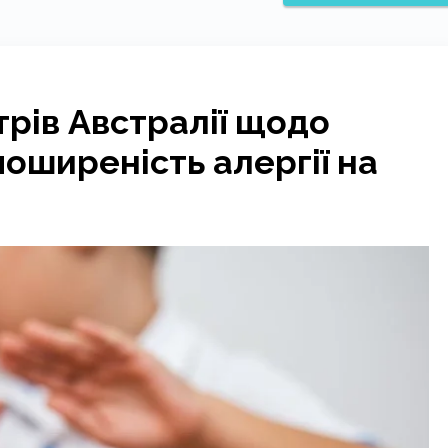
трів Австралії щодо
оширеність алергії на