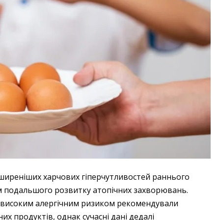
оширеніших харчових гіперчутливостей раннього
м подальшого розвитку атопічних захворювань.
із високим алергічним ризиком рекомендували
х продуктів, однак сучасні дані дедалі