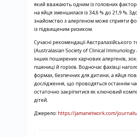
який вважають одним із головних факторів 
на яйця зменшилася із 34,6 % до 21,9 %. 
знайомство з алергеном може сприяти фор
із підвищеним ризиком.
Сучасні рекомендації Австралазійського то
(Australasian Society of Clinical Immunolo
інших поширених харчових алергенів, зокр
пшениці й горіхів. Водночас фахівці наг
формах, безпечних для дитини, а яйця по
дослідження, що проводяться останнім ча
остаточно закріпитися як ключовий компо
дітей.
Джерело:
https://jamanetwork.com/journals/