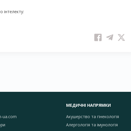
 інтелекту:
МЕДИЧНІ НАПРЯМКИ
h-ua.com
Акушерство та гінекологія
ори
Алергологія та імунологія