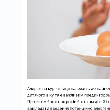
Алергія на курячі яйця належить до найп
дитячого віку та є важливим предикторо
Протягом багатьох років батькам дітей 
відкладати введення потенційно алергенни