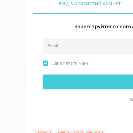
ВХІД В ОСОБИСТИЙ КАБІНЕТ
Зареєструйтеся сьогод
Запам'ятати мене
З
Педіатрія
Алергологія та імунологія