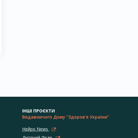
ІНШІ ПРОЄКТИ
Видавничого Дому “Здоров’я України”
Нейро News
Дитячий Лікар