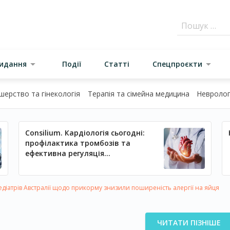
видання
Події
Статті
Спецпроєкти
шерство та гінекологія
Терапія та сімейна медицина
Неврологі
Consilium. Кардіологія сьогодні:
профілактика тромбозів та
ефективна регуляція
артеріального тиску
едіатрів Австралії щодо прикорму знизили поширеність алергії на яйця
ЧИТАТИ ПІЗНІШЕ