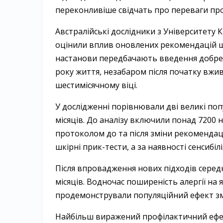
переконливіше свідчать про переваги про
Австралійські дослідники з Університету 
оцінили вплив оновлених рекомендацій щ
настанови передбачають введення добре
року життя, незабаром після початку вжив
шестимісячному віці.
У дослідженні порівнювали дві великі поп
місяців. До аналізу включили понад 7200
протоколом до та після зміни рекомендац
шкірні прик-тести, а за наявності сенсибі
Після впровадження нових підходів серед
місяців. Водночас поширеність алергії на я
продемонстрували популяційний ефект змі
Найбільш виражений профілактичний ефект