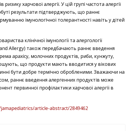
ризику харчової алергії. У цій групі частота алергії
Здобуті результати підтверджують, що раннє
муванню імунологічної толерантності навіть у дітей
вариства клінічної імунології та алергології
gy and Allergy) також передбачають раннє введення
ема арахісу, молочних продуктів, риби, кунжуту,
олошують, що продукти мають вводитися у вікових
винні бути добре термічно обробленими. Зважаючи на
сом, раннє введення алергенних продуктів може
нент первинної профілактики харчової алергії в
jamapediatrics/article-abstract/2849462