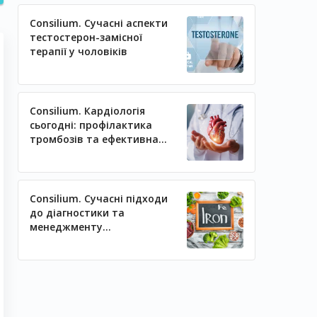
Consilium. Сучасні аспекти
тестостерон-замісної
терапії у чоловіків
Consilium. Кардіологія
сьогодні: профілактика
тромбозів та ефективна
регуляція артеріального
тиску
Consilium. Сучасні підходи
до діагностики та
менеджменту
залізодефіцитних станів