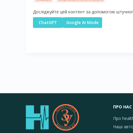
Досліджуйте цей контент за допомогою штучного
ChatGPT
Google AI Mode
ПРО НАС
Про healt
Наші авт