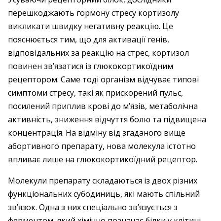
перешкоджають гормону стресу кортизолу
викликати швидку негативну реакцію. Це
пояснюється тим, що для активації генів,
відповідальних за реакцію на стрес, кортизол
повинен зв’язатися із глюкокортикоїдним
рецептором. Саме тоді організм відчуває типові
симптоми стресу, такі як прискорений пульс,
посилений приплив крові до м’язів, метаболічна
активність, зниження відчуття болю та підвищена
концентрація. На відміну від згаданого вище
абортивного препарату, нова молекула істотно
впливає лише на глюкокортикоїдний рецептор.
Молекули препарату складаються із двох різних
функціональних субодиниць, які мають спільний
зв’язок. Одна з них спеціально зв’язується з
ферментом, який хімічно позначає білки у клітині,