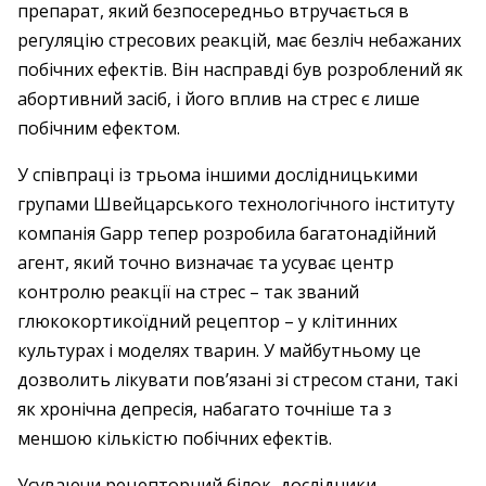
препарат, який безпосередньо втручається в
регуляцію стресових реакцій, має безліч небажаних
побічних ефектів. Він насправді був розроблений як
абортивний засіб, і його вплив на стрес є лише
побічним ефектом.
У співпраці із трьома іншими дослідницькими
групами Швейцарського технологічного інституту
компанія Gapp тепер розробила багатонадійний
агент, який точно визначає та усуває центр
контролю реакції на стрес – так званий
глюкокортикоїдний рецептор – у клітинних
культурах і моделях тварин. У майбутньому це
дозволить лікувати пов’язані зі стресом стани, такі
як хронічна депресія, набагато точніше та з
меншою кількістю побічних ефектів.
Усуваючи рецепторний білок, дослідники