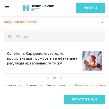
УВІЙТИ
Медичні напрямки
Consilium. Кардіологія сьогодні:
профілактика тромбозів та ефективна
регуляція артеріального тиску
Головна
Новини
Ревматологія
Влияние обострения з
ЧИТАТИ ПІЗНІШЕ