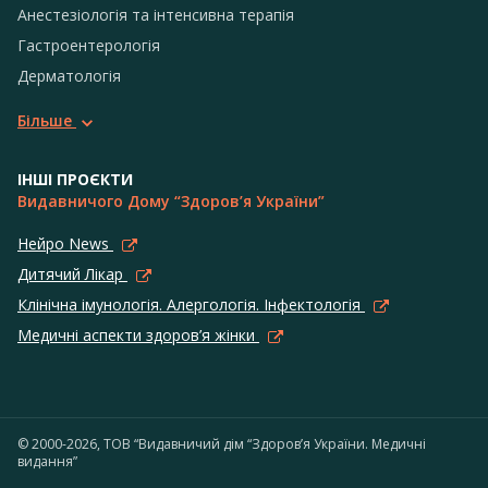
Анестезіологія та інтенсивна терапія
Гастроентерологія
Дерматологія
Більше
ІНШІ ПРОЄКТИ
Видавничого Дому “Здоров’я України”
Нейро News
Дитячий Лікар
Клінічна імунологія. Алергологія. Інфектологія
Медичні аспекти здоров’я жінки
© 2000-2026, ТОВ “Видавничий дім “Здоров’я України. Медичні
видання”