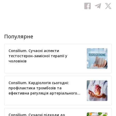
Популярне
Consilium. Сучасні аспекти
тестостерон-замісної терапії у
чоловіків
Consilium. Кардіологія сьогодні:
профілактика тромбозів та
ефективна регуляція артеріального
тиску
Consilium. Сучасні підходи до