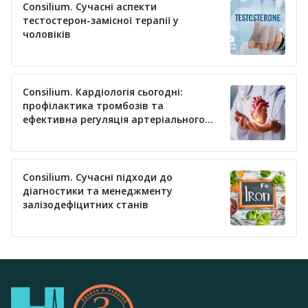
Consilium. Сучасні аспекти
тестостерон-замісної терапії у
чоловіків
Consilium. Кардіологія сьогодні:
профілактика тромбозів та
ефективна регуляція артеріального
тиску
Consilium. Сучасні підходи до
діагностики та менеджменту
залізодефіцитних станів