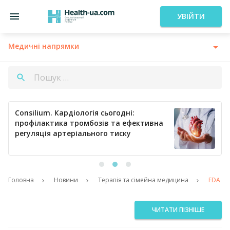
УВІЙТИ
Медичні напрямки
Consilium. Кардіологія сьогодні:
профілактика тромбозів та ефективна
регуляція артеріального тиску
Головна
Новини
Терапія та сімейна медицина
FDA пр
ЧИТАТИ ПІЗНІШЕ