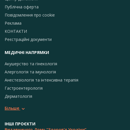
Публічна оферта
Повідомлення про сookie
Реклама
КОНТАКТИ
Реєстраційні документи
МЕДИЧНІ НАПРЯМКИ
Акушерство та гінекологія
Алергологія та імунологія
Анестезіологія та інтенсивна терапія
Гастроентерологія
Дерматологія
Більше
ІНШІ ПРОЄКТИ
Видавничого Дому “Здоров’я України”