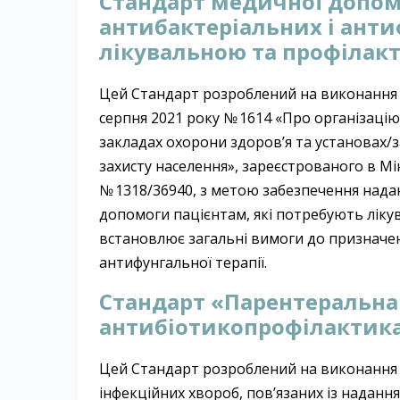
Стандарт медичної допом
антибактеріальних і анти
лікувальною та профіла
Цей Стандарт розроблений на виконання н
серпня 2021 року № 1614 «Про організаці
закладах охорони здоров’я та установах/
захисту населення», зареєстрованого в Мін
№ 1318/36940, з метою забезпечення надан
допомоги пацієнтам, які потребують лік
встановлює загальні вимоги до призначен
антифунгальної терапії.
Стандарт «Парентеральна
антибіотикопрофілактик
Цей Стандарт розроблений на виконання п
інфекційних хвороб, пов’язаних із наданн