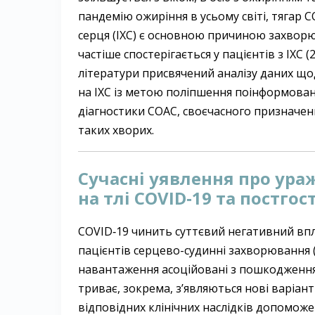
пандемію ожиріння в усьому світі, тягар 
серця (ІХС) є основною причиною захворю
частіше спостерігається у пацієнтів з ІХС
літератури присвячений аналізу даних щод
на ІХС із метою поліпшення поінформован
діагностики СОАС, своєчасного призначенн
таких хворих.
Сучасні уявлення про ура
на тлі COVID‑19 та постгос
COVID‑19 чинить суттєвий негативний впли
пацієнтів серцево-судинні захворювання (
навантаження асоційовані з пошкод­жен­н
триває, зокрема, з’являються нові варіант
відповідних клінічних наслідків допомож