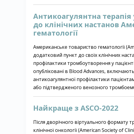
Антикоагулянтна терапія у
до клінічних настанов Ам
гематології
Американське товариство гематології (Ame
додатковий пункт до своїх клінічних нас
профілактики тромбоутворення у пацієнті
опубліковані в Blood Advances, включаю
антикоагулянтної профілактики пацієнтам 
або підтвердженого венозного тромбоемб
Найкраще з ASCO-2022
Після дворічного віртуального формату 
клінічної онкології (American Society of C