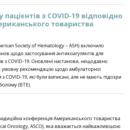
 пацієнтів з COVID-19 відповідно
ериканського товариства
rican Society of Hematology – ASH) включило
танов щодо застосування антикоагулянтів для
в з COVID-19. Оновлені настанови, нещодавно
ть умовну рекомендацію щодо амбулаторної
з COVID-19, які були виписані, але не мають підозри
олізму (ВТЕ).
традиційна конференція Американського товариства
linical Oncology, ASCO), яка вважається найважливішою