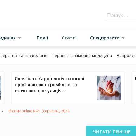
видання
Події
Статті
Спецпроєкти
шерство та гінекологія
Терапія та сімейна медицина
Неврологі
Consilium. Кардіологія сьогодні:
профілактика тромбозів та
ефективна регуляція
артеріального тиску
Вісник online №21 (серпень), 2022
ЧИТАТИ ПІЗНІШЕ