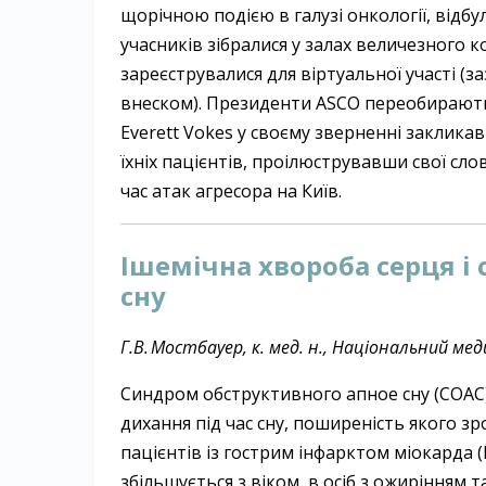
щорічною подією в галузі онкології, відбу
учасників зібралися у залах величезного к
зареєструвалися для віртуальної участі 
внеском). Президенти ASCO переобирают
Everett Vokes у своєму зверненні закликав
їхніх пацієнтів, проілюструвавши свої сло
час атак агресора на Київ.
Ішемічна хвороба серця і
сну
Г.В. Мостбауер, к. мед. н., Національний ме
Синдром обструктивного апное сну (СОАС)
дихання під час сну, поширеність якого зро
пацієнтів із гострим інфарктом міокарда 
збільшується з віком, в осіб з ожирінням 