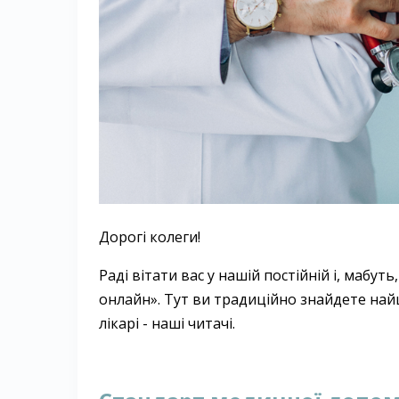
Дорогі колеги!
Раді вітати вас у нашій постійній і, мабут
онлайн». Тут ви традиційно знайдете найці
лікарі - наші читачі.