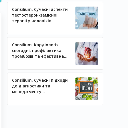
Consilium. Сучасні аспекти
тестостерон-замісної
терапії у чоловіків
Consilium. Кардіологія
сьогодні: профілактика
тромбозів та ефективна
регуляція артеріального
тиску
Consilium. Сучасні підходи
до діагностики та
менеджменту
залізодефіцитних станів