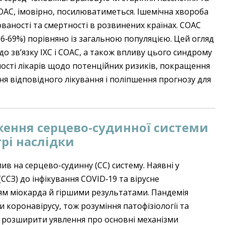
СОАС, імовірно, посилюватиметься. Ішемічна хвороба
ваності та смертності в розвинених країнах. СОАС
 (26‑69%) порівняно із загальною популяцією. Цей огляд
о зв’язку ІХС і СОАС, а також впливу цього синдрому
ості лікарів щодо потенційних ризиків, покращення
я відповідного лікування і поліпшення прогнозу для
ження серцево-судинної системи
трі наслідки
в на серцево-судинну (СС) систему. Наявні у
ССЗ) до інфікування COVID‑19 та вірусне
ям міокарда й гіршими результатами. Пандемія
и коронавірусу, тож розуміння патофізіології та
е розширити уявлення про основні механізми