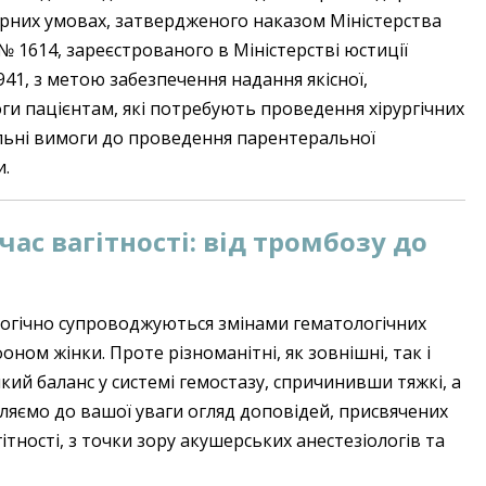
арних умовах, затвердженого наказом Міністерства
№ 1614, зареєстрованого в Міністерстві юстиції
941, з метою забезпечення надання якісної,
ги пацієнтам, які потребують проведення хірургічних
льні вимоги до проведення парентеральної
и.
ас вагітності: від тромбозу до
ологічно супроводжуються змінами гематологічних
ном жінки. Проте різноманітні, як зовнішні, так і
ий баланс у системі гемостазу, спричинивши тяжкі, а
вляємо до вашої уваги огляд доповідей, присвячених
тності, з точки зору акушерських анестезіологів та