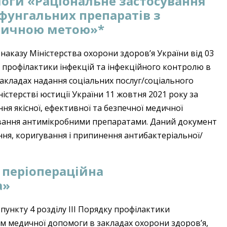
оги «Раціональне застосування
фунгальних препаратів з
ктичною метою»*
аказу Міністерства охорони здоров’я України від 03
ю профілактики інфекцій та інфекційного контролю в
закладах надання соціальних послуг/соціального
істерстві юстиції України 11 жовтня 2021 року за
ня якісної, ефективної та безпечної медичної
ування антимікробними препаратами. Даний документ
ня, коригування і припинення антибактеріальної/
 періопераційна
а»
ункту 4 розділу ІІІ Порядку профілактики
ям медичної допомоги в закладах охорони здоров’я,