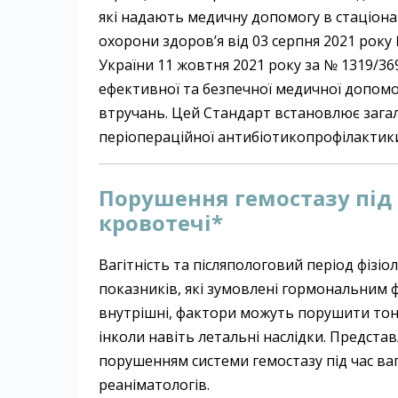
які надають медичну допомогу в стаціон
охорони здоров’я від 03 серпня 2021 року 
України 11 жовтня 2021 року за № 1319/36
ефективної та безпечної медичної допомо
втручань. Цей Стандарт встановлює зага
періопераційної антибіотикопрофілактик
Порушення гемостазу під ч
кровотечі*
Вагітність та післяпологовий період фізі
показників, які зумовлені гормональним фо
внутрішні, фактори можуть порушити тонк
інколи навіть летальні наслідки. Предста
порушенням системи гемостазу під час вагі
реаніматологів.