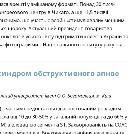
лася врешті у змішаному форматі. Понад 30 тисяч
онгресового центру в Чикаго, а ще 11,5 тисячі
(зазначимо, що участь офлайн «стимулювали» меншим
ься щороку. Актуальний президент товариства
 онкологів усього світу підтримати колег із України та
ва фотографіями з Національного інституту раку під
 синдром обструктивного апное
дичний університет імені О.О. Богомольця, м. Київ
 є частим і недостатньо діагностованим розладом
сла від 10 до 30‑50% у загальній популяції та до 66% у
(ІМ) з елевацією сегмента ST. Захворюваність на СОАС
та серед чоловіків. Враховуючи старіння населення та