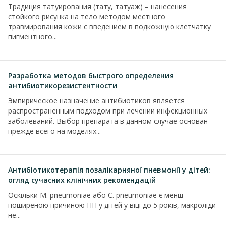
Традиция татуирования (тату, татуаж) – нанесения
стойкого рисунка на тело методом местного
травмирования кожи с введением в подкожную клетчатку
пигментного...
Разработка методов быстрого определения
антибиотикорезистентности
Эмпирическое назначение антибиотиков является
распространенным подходом при лечении инфекционных
заболеваний. Выбор препарата в данном случае основан
прежде всего на моделях...
Антибіотикотерапія позалікарняної пневмонії у дітей:
огляд сучасних клінічних рекомендацій
Оскільки M. pneumoniae або С. pneumoniae є менш
поширеною причиною ПП у дітей у віці до 5 років, макроліди
не...