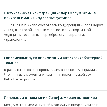
I Всеукраинская конференция «СпортФорум 2014»: в
фокусе внимания – здоровье суставов
28 ноября в г. Киеве состоялась конференция «СпортФорум
2014», в которой приняли участие врачи спортивной
медицины, терапевты, вертебрологи, неврологи,
кардиологи,...
Современные пути оптимизации антихеликобактерной
терапии
В развитых странах Европы, США, а также в Австралии и
Японии, где с момента открытия этиологической роли
Helicobacter pylori в...
Инновации от компании Санофи: миссия выполнима
Между открытием активной молекулы и внедрением ее в