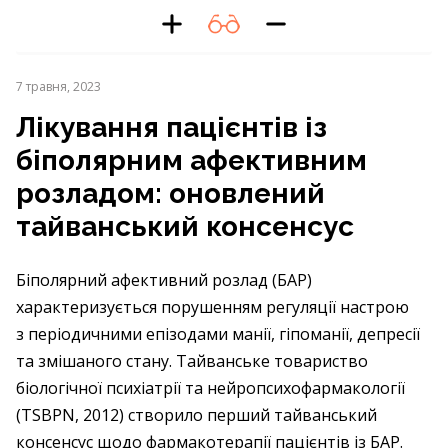
7 травня, 2023
Лікування пацієнтів із
біполярним афективним
розладом: оновлений
тайванський консенсус
Біполярний афективний розлад (БАР)
характеризується порушенням регуляції настрою
з періодичними епізодами манії, гіпоманії, депресії
та змішаного стану. Тайванське товариство
біологічної психіатрії та нейропсихофармакології
(TSBPN, 2012) створило перший тайванський
консенсус щодо фармакотерапії пацієнтів із БАР.