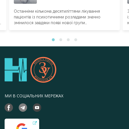
)
Останніми кількома десятиліттями лікування
в
пацієнтів із психотичними розладами значно
змінилося завдяки появі нової групи
фармакопрепаратів – ​атипових антипсихотиків, або
антипсихотиків...
МИ В СОЦІАЛЬНИХ МЕРЕЖАХ