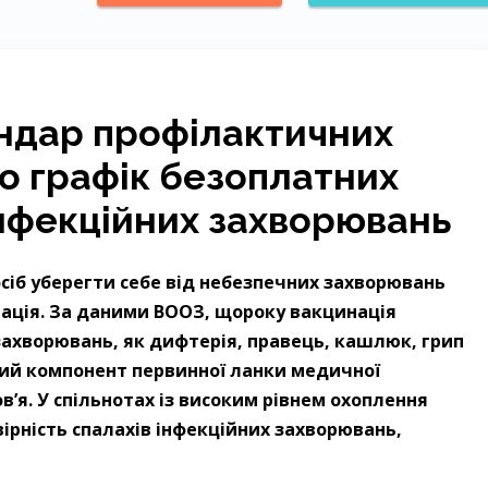
ндар профілактичних
о графік безоплатних
інфекційних захворювань
сіб уберегти себе від небезпечних захворювань
нація. За даними ВООЗ, щороку вакцинація
 захворювань, як дифтерія, правець, кашлюк, грип
ьний компонент первинної ланки медичної
в’я. У спільнотах із високим рівнем охоплення
рність спалахів інфекційних захворювань,