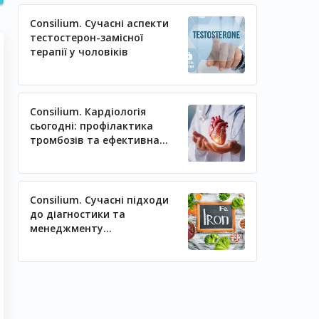
Consilium. Сучасні аспекти
тестостерон-замісної
терапії у чоловіків
Consilium. Кардіологія
сьогодні: профілактика
тромбозів та ефективна
регуляція артеріального
тиску
Consilium. Сучасні підходи
до діагностики та
менеджменту
залізодефіцитних станів