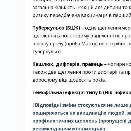
загальна кількість ін’єкцій для дитини та к
ризику передбачена вакцинація в перший
Туберкульоз (БЦЖ)
– ​одне щеплення чере
щеплення в пологовому відділенні не про
шкірну пробу (проба Манту) не потрібно, 
туберкульоз.
Кашлюк, дифтерія, правець
– ​чотири ко
також два щеплення проти дифтерії та пр
дорослому віці щодесять років.
Гемофільна інфекція типу b (Ніb-інфек
!
Відповідні зміни стосуються не лише 
поширюються на вакцинацію людей, як
профілактичних щеплень (пропущені доз
рекомендаціями інших країн.