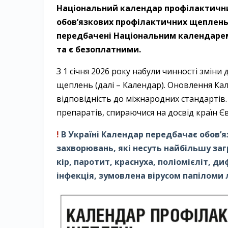
Національний календар профілактичних
обов’язкових профілактичних щеплень 
передбачені Національним календарем 
та є безоплатними.
З 1 січня 2026 року набули чинності змін
щеплень (далі – Календар). Оновлення Ка
відповідність до міжнародних стандартів
препаратів, спираючися на досвід країн Є
!
В Україні Календар передбачає обов’я
захворювань, які несуть найбільшу заг
кір, паротит, краснуха, поліомієліт, д
інфекція, зумовлена ​вірусом папіломи