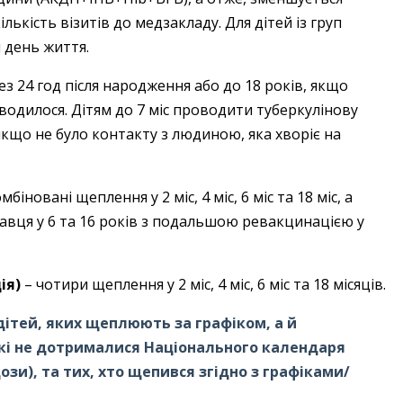
ількість візитів до медзакладу. Для дітей із груп
 день життя.
з 24 год після наро­дження або до 18 років, якщо
водилося. Дітям до 7 міс проводити туберкулінову
якщо не було контакту з людиною, яка хворіє на
мбіновані щеплення у 2 міс, 4 міс, 6 міс та 18 міс, а
авця у 6 та 16 років з подальшою ревакцинацією у
ція)
– ​чотири щеплення у 2 міс, 4 міс, 6 міс та 18 місяців.
дітей, яких щеплюють за графіком, а й
і не дотрималися Національного календаря
и), та тих, хто щепився згідно з графіками/