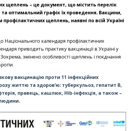
 щеплень – ​це документ, що містить перелік
та оптимальний графік їх проведення. Вакцини,
профілактичних щеплень, наявні по всій Україні
и до Національного календаря профілактичних
лендаря приводить практику вакцинації в Україні у
. Зокрема, змінено особливості щеплень і поєднання
вропи.
зкову вакцинацію проти 11 інфекційних
розу життю та здоров’ю: туберкульоз, гепатит В,
ифтерія, правець, кашлюк, Hib-інфекція, а також –
 людини.