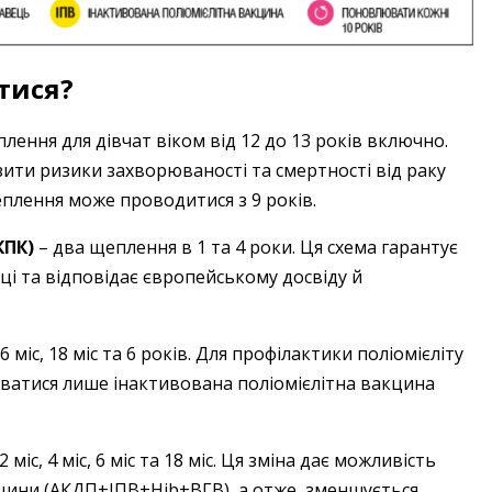
тися?
плення для дівчат віком від 12 до 13 років включно.
зити ризики захворюваності та смертності від раку
еплення може проводитися з 9 років.
КПК)
– ​два щеплення в 1 та 4 роки. Ця схема гарантує
іці та відповідає європейському досвіду й
, 6 міс, 18 міс та 6 років. Для профілактики поліомієліту
вуватися лише інактивована поліомієлітна вакцина
 міс, 4 міс, 6 міс та 18 міс. Ця зміна дає можливість
кцини (АКДП+ІПВ+Ніb+ВГВ), а отже, зменшується