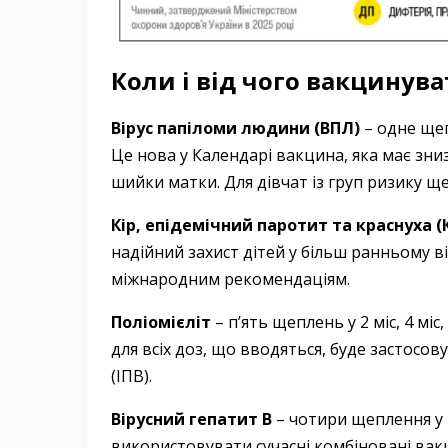
Коли і від чого вакцинува
Вірус папіломи людини (ВПЛ)
– ​одне ще
Це нова у Календарі вакцина, яка має зни
шийки матки. Для дівчат із груп ризику щ
Кір, епідемічний паротит та краснуха (
надійний захист дітей у більш ранньому в
міжнародним рекомендаціям.
Поліомієліт
– ​п’ять щеплень у 2 міс, 4 міс
для всіх доз, що вводяться, буде застосо
(ІПВ).
Вірусний гепатит В
– ​чотири щеплення у 2
використовувати сучасні комбіновані ва