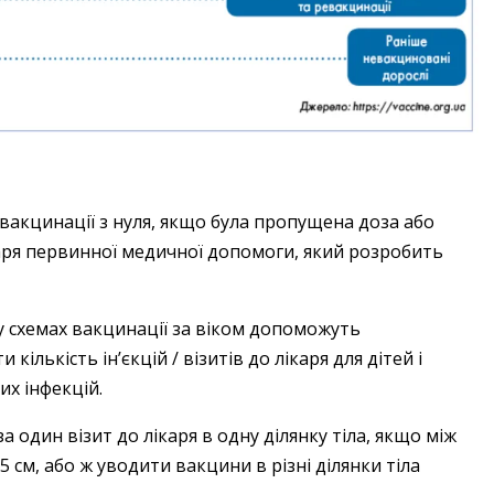
акцинації з нуля, якщо була пропущена доза або
каря первинної медичної допомоги, який розробить
у схемах вакцинації за віком допоможуть
ількість ін’єкцій / візитів до лікаря для дітей і
их інфекцій.
а один візит до лікаря в одну ділянку тіла, якщо між
см, або ж уводити вакцини в різні ділянки тіла