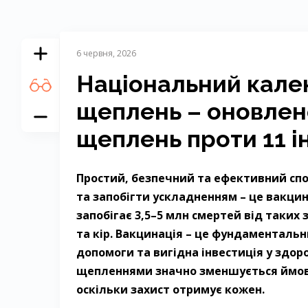
6 червня, 2026
Національний кале
щеплень – оновлен
щеплень проти 11 
Простий, безпечний та ефективний спо
та запобігти ускладненням – ​це вакци
запобігає 3,5–5 млн смертей від таких
та кір. Вакцинація – ​це фундаментал
допомоги та вигідна інвестиція у здоро
щепленнями значно зменшується ймові
оскільки захист отримує кожен.