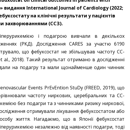
febuxostat on clinical outcomes in patients with
» видання International Journal of Cardiology (2022;
ебуксостату на клінічні результати у пацієнтів
ми захворюваннями (ССЗ).
іперурике­мією і подагрою вивчали в декількох
жен­нях (РКД). Дослід­жен­ня CARES за участю 6190
трувало, що фебуксостат не збільшував частоту СС-
 al., 2018). Такий результат отримано в дослід­жен­ні
раждали на подагру та мали щонайменше один чинник
renovascular Events PrEvEntion StuDy (FREED, 2019), що
орівнювали частоту ниркових, церебральних та СС-
рикемією без подагри та з чинниками ­ризику ниркової,
дослід­жен­ня отримували лікування фебуксо­статом або
пособу життя. Нагадаємо, що в Японії фебуксостат
іперурикемією незалежно від наявності подагри, тоді