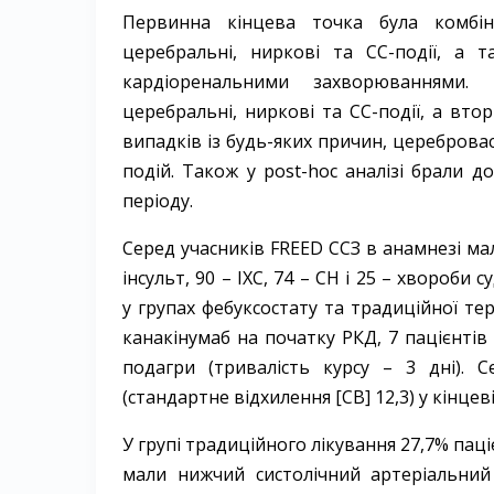
Первинна кінцева точка була комбі
церебральні, ниркові та СС-події, а 
кардіореналь­ними захворю­ваннями.
церебральні, ниркові та СС-події, а втор
випадків із будь-яких причин, ­церебро
подій. Також у post-hoc аналізі брали д
періоду.
Серед учасників FREED ССЗ в анамнезі мал
інсульт, 90 – ​ІХС, 74 – ​СН і 25 – ​хвороб
у групах ­фебуксостату та традиційної тер
канакінумаб на початку РКД, 7 пацієнтів 
подагри (тривалість ­курсу – ​3 дні). 
(стандартне відхилення [СВ] 12,3) у кінцеві
У групі традиційного лікування 27,7% пац
мали нижчий систолічний артеріальний 