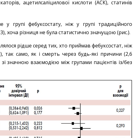
окаторів, ацетилсаліцилової кислоти (АСК), статинів
е у групі фебуксостату, ніж у групі традиційного
23), хоча різниця не була статистично значущою (рис.).
п­лялося рідше серед тих, хто приймав фебуксостат, ніж
), так само, як і смерть через будь-які причини (2,6
), зі значною взаємодією між групами пацієнтів із/без