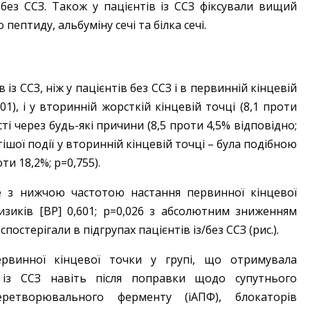
 без ССЗ. Також у пацієнтів із ССЗ фіксували вищий
ептиду, альбуміну сечі та білка сечі.
із ССЗ, ніж у пацієнтів без ССЗ і в первинній кінцевій
01), і у вторинній жорсткій кінцевій ­точці (8,1 проти
сті через будь-які причини (8,5 проти 4,5% відповідно;
тішої події у вторинній кінцевій точці – ​була подібною
ти 18,2%; p=0,755).
не з нижчою частотою настання первинної кінцевої
изиків [ВР] 0,601; p=0,026 з абсолютним зниженням
посте­рігали в підгрупах пацієнтів із/без ССЗ (рис.).
рвинної кінцевої точки у групі, що отримувала
в із ССЗ навіть після поправки щодо супутнього
нперетворювального ферменту (іАПФ), блокаторів