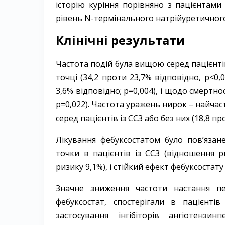
історію куріння порівняно з пацієнтами
рівень N-термінального натрійуретичного п
Клінічні результати
Частота подій була вищою серед пацієнтів 
точці (34,2 проти 23,7% відповідно, p<0,0
3,6% відповідно; p=0,004), і щодо смертно
p=0,022). Частота уражень ­нирок – ​найчас
серед пацієнтів із ССЗ або без них (18,8 про
Лікування фебуксостатом було пов’яза
точки в пацієнтів із ССЗ (відношення р
ризику 9,1%), і стійкий ефект фебуксостату с
Значне зниження частоти настання пе
фебуксостат, спостерігали в пацієнті
застосування інгібіторів ангіотензи