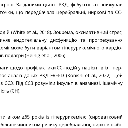
дагрою. За даними цього РКД, фебуксостат знижував
 точки, що передбачала церебральні, ниркові та СС-
ій (White et al., 2018). Зокрема, оксидативний стрес,
иняє ендотеліальну дисфункцію та прогресування
кемії може бути варіантом гіперурикемічного кардіо­
подагри (Heinig et al., 2006).
аги щодо профілактики СС-подій у пацієнтів із гіпер­
c аналіз даних РКД FREED (Konishi et al., 2022). Цей
із ССЗ. Під ССЗ розуміли інсульт в анамнезі, ішемічну
сть (СН).
нти віком ≥65 років із гіперурикемією (сироватковий
бо більше чинником ризику церебральної, ниркової або