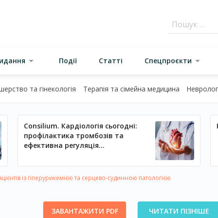
видання
Події
Статті
Спецпроєкти
шерство та гінекологія
Терапія та сімейна медицина
Неврологі
Consilium. Кардіологія сьогодні:
профілактика тромбозів та
ефективна регуляція
артеріального тиску
ацієнтів із гіперурикемією та серцево-судинною патологією
ЗАВАНТАЖИТИ PDF
ЧИТАТИ ПІЗНІШЕ