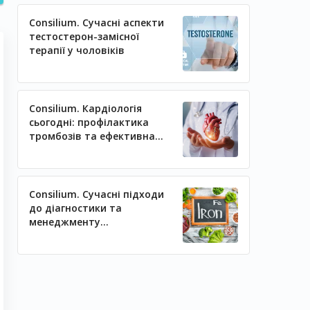
Consilium. Сучасні аспекти
тестостерон-замісної
терапії у чоловіків
Consilium. Кардіологія
сьогодні: профілактика
тромбозів та ефективна
регуляція артеріального
тиску
Consilium. Сучасні підходи
до діагностики та
менеджменту
залізодефіцитних станів