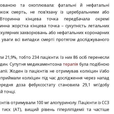
нованою та охоплювала: фатальні й нефатальні
також смерть, не пов’язану із церебральними або
 Вторинна кінцева ­точка передбачала ­окремі
инна жорстка кінцева ­точка – ​сукупність летальних
васкулярних захворювань або нефатальних коронарних
о уваги всі випадки смерті протягом досліджуваного
и 21,9%, тобто 234 пацієнти. Із них 86 осіб перенесли
и судин. Супутня ­медикаментозна
терапія
була подібною
апії. Жоден із паці­єнтів не отри­мував колхіцин і/або
приймали колхіцин під час дослід­жен­ня через напад
­Середня доза фебуксостату становила 29,1 мг/добу
й точці.
ієнтів отримували 100 мг алопуринолу. Пацієнти із ССЗ
тиск (АТ), вищий рівень гіперліпідемії та частіше