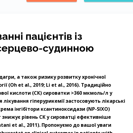
анні пацієнтів із
 серцево-судинною
одагри, а також ризику розвитку хронічної
 (Oh et al., 2019; Li et al., 2016). Традиційно
вої кислоти (СК) сироватки >360 мкмоль/л у
я лікування гіперурикемії застосовують лікарські
рема інгібітори ксантиноксидази (NP-SIXO)
т знижує рівень СК у сироватці ефективніше
tani et al., 2011). Пропонуємо до вашої уваги