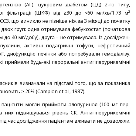
ертензією (АГ), цукровим діабетом (ЦД) 2-го типу,
2
ї фільтрації (ШКФ) від ≥30 до <60 мл/хв/1,73 м
 ССЗ, що ­виникло не пізніше ніж за 3 місяці до початку
о двох груп: одна отри­мувала фебуксостат (початкова
 до 40 мг/добу), друга – ​не отримувала.
Із дослід­жен­
 пухлини, активні подагричні тофуси, нефротичний
АГ, дисфункцію ­печінки або потребували гемодіалізу.
які приймали будь-які пероральні антигіперурикемічні
асників визначали на підставі того, що за показника
новить ≥ 20% (Campion et al., 1987).
, паці­єнти могли приймати алопуринол (100 мг пер­
в них підвищувався рівень СК. Антигіперурикемічні
під час дослід­жен­ня пацієнтам вживати не дозволяли.