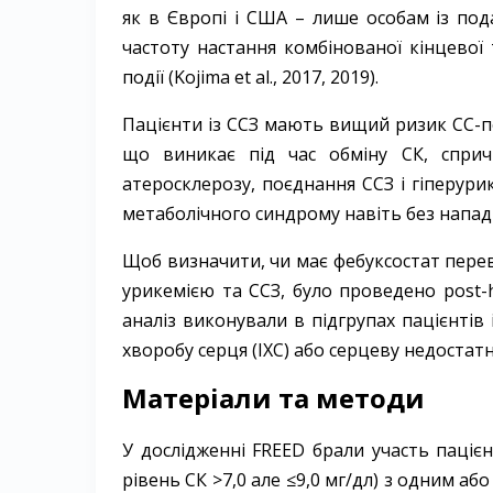
як в Європі і США – ​лише особам із по
частоту настання комбінованої кінцевої
події (Kojima et al., 2017, 2019).
Пацієнти із ССЗ мають вищий ризик СС-­под
що виникає під час обміну СК, сприч
атеросклерозу, поєднання ССЗ і гіперури
метаболічного синдрому навіть без нападів ­
Щоб визначити, чи має фебуксостат пере­в
урикемією та ССЗ, було проведено post-ho
аналіз виконували в підгрупах пацієнтів 
хворобу серця (ІХС) або серцеву недостатні
Матеріали та методи
У дослід­жен­ні FREED брали участь паціє
рівень СК >7,0 але ≤9,0 мг/дл) з одним а