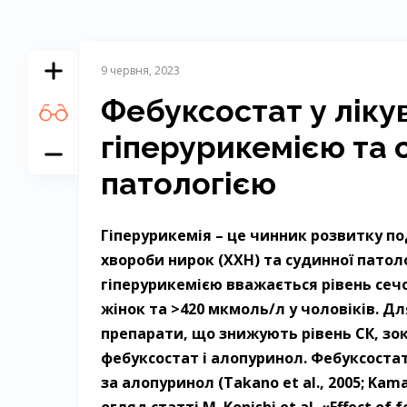
9 червня, 2023
Фебуксостат у лікув
гіперурикемією та
патологією
Гіперурикемія – ​це чинник розвитку п
хвороби нирок (ХХН) та судинної патології
гіперурикемією вважається рівень сечо
жінок та >420 мкмоль/л у чоловіків. Дл
препарати, що знижують рівень СК, зок
фебуксостат і алопуринол. Фебуксоста
за алопуринол (Takano et al., 2005; Kama