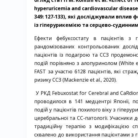
огляд статті М. Konishi et al. «Effect of 
hyperuricemia and cardiovascular disease
349: 127‑133), які досліджували вплив ф
із гіперурикемією та серцево-судинни
Ефекти фебуксостату в пацієнтів з г
рандомізованих контрольованих дослід­
пацієнтів із подагрою та ССЗ продемонс
подій порівняно з алопуринолом (White et
FAST за участю 6128 пацієнтів, які ст
ризику ССЗ (Mackenzie et al., 2020).
У РКД Febuxostat for Cerebral and CaRdio­
проводилося в 141 медцентрі Японії, п
подій у пацієнтів похилого віку з гіпер­у
церебральної та СС-патології. Учас­ники 
традиційну терапію з модифі­кацією с
схвалено до використання пацієнтами з г