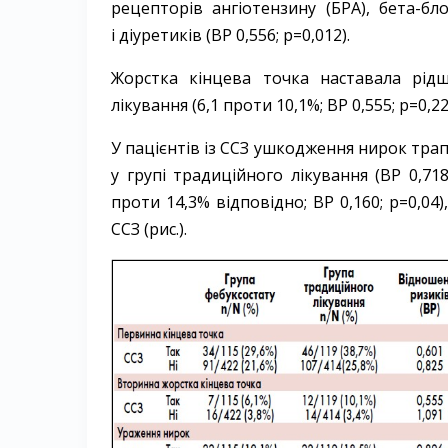
рецепторів ангіотензину (БРА), бета-­бл
і діуретиків (ВР 0,556; p=0,012).
Жорстка кінцева точка наставала рідш
лікування (6,1 проти 10,1%; ВР 0,555; p=0,2
У пацієнтів із ССЗ ушкод­жен­ня нирок тра
у групі традиційного лікування (ВР 0,718
проти 14,3% відповідно; ВР 0,160; p=0,04
ССЗ (рис.).