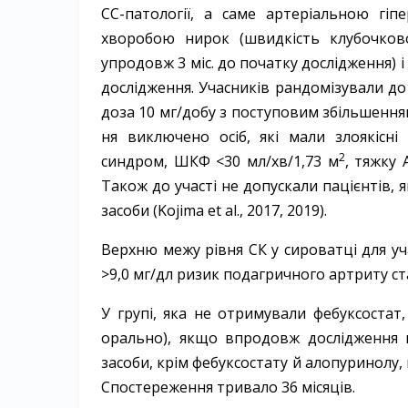
СС-патології, а саме артеріальною гіп
хворобою нирок (швидкість клубочково
упродовж 3 міс. до початку дослід­жен­ня) і
дослід­жен­ня. Учасників рандомізували д
доза 10 мг/добу з поступовим збільшенням
ня виключено осіб, які мали злоякісні
2
синдром, ШКФ <30 мл/хв/1,73 м
, тяжку 
Також до участі не допускали пацієнтів, 
засоби (Kojima et al., 2017, 2019).
Верхню межу рівня СК у сироватці для уч
>9,0 мг/дл ризик подагричного артриту ста
У групі, яка не отримували фебуксостат
орально), якщо впродовж дослід­жен­ня 
засоби, крім фебуксостату й алопуринолу, 
Спостереження тривало 36 місяців.