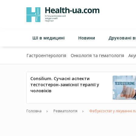
ШІ в медицині
Новини
Друковані 
Гастроентерологія
Онкологія та гематологія
Аку
Consilium. Сучасні аспекти
тестостерон-замісної терапії у
чоловіків
Головна
Ревматологія
Фебуксостат у лікуванні п