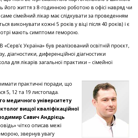
иль його життя з 8-годинною роботою в офісі навряд чи
 саме сімейний лікар має слідкувати за проведенням
ся виконувати кожні 5 років у віці після 40 років) і є
 котрі мають симптоми геморою.
«Серв’є Україна» був реалізований освітній проєкт,
зу, діагностики, диференційної діагностики
ола для лікарів загальної практики – сімейної
тримати практичні поради, що
я 5, 12 та 19 листопада.
ого медичного університету
проктолог вищої кваліфікаційної
лодимир ­Савич ­Андрієць
повідь» чітко описав межі
геморою, звернув увагу