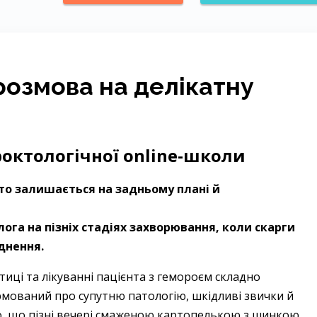
розмова на делікатну
октологічної online-школи
то залишається на задньому плані й
га на пізніх стадіях захворювання, коли скарги
днення.
стиці та лікуванні пацієнта з гемороєм складно
рмований про супутню патологію, шкідливі звички й
о, що пізні вечері смаженою картопелькою з шинкою