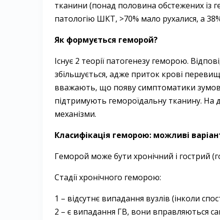
тканини (понад половина обстежених із г
патологію ШКТ, >70% мало рухалися, а 38%
Як формується геморой?
Існує 2 теорії патогенезу геморою. Відпов
збільшується, адже приток крові перевищу
вважають, що появу симптоматики зумовл
підтримують гемороїдальну тканину. На ду
механізми.
Класифікація геморою: можливі варіан
Геморой може бути хронічний і гострий (г
Стадії хронічного геморою:
1 – відсутнє випадання вузлів (інколи спос
2 – є випадання ГВ, вони вправляються са