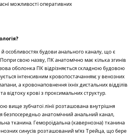
часні можливості оперативних
ологія?
 й особливостях будови анального каналу, що є
Попри свою назву, ПК анатомічно має кілька згинів
лизова оболонка ПК відрізняється складною будовою
изується інтенсивним кровопостачанням; у венозних
лапани, а кровонаповнення їхніх дистальних відділів
та відтоку крові з проксимальних структур.
ою вище зубчатої лінії розташована внутрішня
ся безпосередньо анатомічний анальний канал,
льна тканина. Гемороїдальна (кавернозна) тканина
венозних синусів розташований м’яз Трейца, що бере