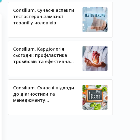
Consilium. Сучасні аспекти
тестостерон-замісної
терапії у чоловіків
Consilium. Кардіологія
сьогодні: профілактика
тромбозів та ефективна
регуляція артеріального
тиску
Consilium. Сучасні підходи
до діагностики та
менеджменту
залізодефіцитних станів