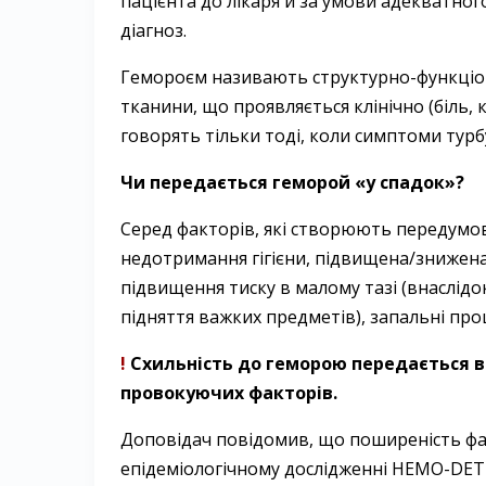
пацієнта до лікаря й за умови адекватн
діагноз.
Гемороєм називають структурно-­функціо
тканини, що проявляється клінічно (біль,
говорять тільки тоді, коли симптоми турб
Чи передається геморой «у спадок»?
Серед факторів, які створюють передумо
недотримання гігієни, підвищена/знижена 
підвищення тиску в малому тазі (внаслідок
підняття важких предметів), запальні пр
!
Схильність до геморою передається в 
провокуючих факторів.
Доповідач повідомив, що поширеність фа
епідеміологічному дослідженні HEMO-DETEC