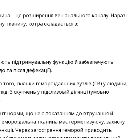
ина – це розширення вен анального каналу. Наразі
у тканину, котра складається з:
мають підтримувальну функцію й забезпечують
о та після дефекації).
 того, скільки гемороїдальних вузлів (ГВ) у людини,
яді 3 скупчень у підслизовій ділянці (умовно
.
ант норми, що не є показанням до втручання й
Гемороїдальна тканина має герметизуючу, захисну
функції. Через загострення геморой приводить