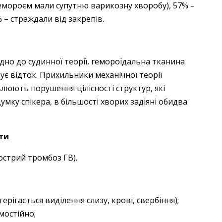
емороєм мали супутню варикозну хворобу), 57% –
 – страждали від закрепів.
ідно до судинної теорії, гемороїдальна тканина
є відток. Прихильники механічної теорії
юють порушення цілісності структур, які
мку спікера, в більшості хворих задіяні обидва
ти
острий тромбоз ГВ).
терігається виділення слизу, крові, свербіння);
мостійно;