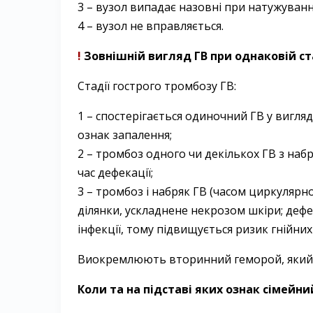
3 – вузол випадає назовні при натужуванні
4 – вузол не вправляється.
!
Зовнішній вигляд ГВ при однаковій ст
Стадії гострого тромбозу ГВ:
1 – спостерігається одиночний ГВ у вигл
ознак запалення;
2 – тромбоз одного чи декількох ГВ з наб
час дефекації;
3 – тромбоз і набряк ГВ (часом циркулярн
ділянки, ускладнене нек­розом шкіри; де
інфекції, тому підвищується ризик гнійни
Виокремлюють вторинний геморой, який з’я
Коли та на підставі яких ознак сімейн