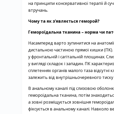
на принципи консервативної терапії й су
втручань.
Чому та як з’являється геморой?
Гемороїдальна тканина – норма чи пат
Насамперед варто зупинитися на анатомії
дистальною частиною прямої кишки (ПК). 
у фронтальній і сагітальній площинах. С
у вигляді складок і западин. ПК характер
сплетеннях органів малого таза відсутні к
залежить від внутрішньочеревного тиску 
В анальному каналі під слизовою оболонк
гемороїдальна тканина, потім знаходить
а зовні розміщується зовнішня гемороїда
фіксується в анальному каналі. Навколо 