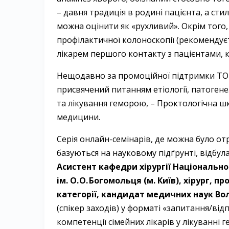
– давня традиція в родині пацієнта, а ст
можна оцінити як «рухливий». Окрім того,
профілактичної колоно­скопії (рекомендуєть
лікарем першого контакту з пацієнтами,
Нещодавно за промоційної підтримки ТОВ 
присвячений питанням етіології, патогене
та лікування геморою, – Проктологічна шк
медицини.
Серія онлайн-семінарів, де можна було о
базуються на науковому підґрунті, відбулас
Асистент ка­федри хірургії Національн
ім. О. О. Богомольця (м. Київ), хірург, 
категорії, кандидат медичних наук ­Во
(спікер заходів) у форматі «запитання/від
компетенції сімейних лікарів у лікуванні 