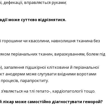
, дефекації, вправляється руками;
адії може суттєво відрізнятися.
яді горошини чи квасолини, навколишня тканина без
ряком періанальних тканин, виразкуванням, болем під
о), запалення підшкірної клітковини й періанальної
фект анодерми може слугувати вхідними воротами
х процесів, парапроктиту.
вляється на тлі гепато-, кардіо­патології тощо.
ий лікар може самостійно діагностувати геморой?