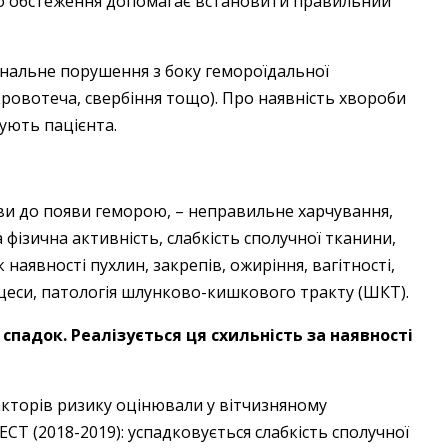
ого обстеження допомагає встановити правильний
нальне порушення з боку гемороїдальної
 кровотеча, свербіння тощо). Про наявність хвороби
ують пацієнта.
ви до появи геморою, – неправильне харчування,
фізична активність, слабкість сполучної тканини,
 наявності пухлин, закрепів, ожиріння, вагітності,
оцеси, патологія шлунково-кишкового тракту (ШКТ).
спадок. Реалізується ця схильність за наявності
кторів ризику оцінювали у вітчизняному
T (2018-2019): успадковується слабкість сполучної