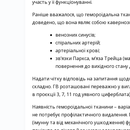
участь у її функціонуванні.
Раніше вважалося, що гемороїдальна ткан
доведено, що вона являє собою кавернозн
венозних синусів;
спіральних артерій;
артеріальної крові;
зв’язки Паркса, м’яза Трейца (
повернення до вихідного стану д
Надати чітку відповідь на запитання щодо
складно. ГВ розташовані переважно у вигл
в проєкції 3, 7, 11 год уявного циферблата)
Наявність гемороїдальної тканини – варі­
не потребує профілактичного видалення. 
(імунну та від механічного ушкодження) 