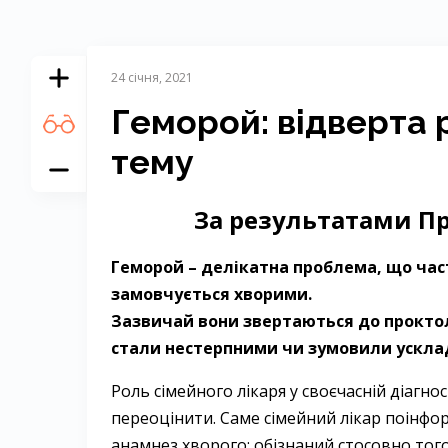
24 січня, 2021
Геморой: відверта 
тему
За результатами Пр
Геморой – делікатна проблема, що час
замовчується хворими.
Зазвичай вони звертаються до проктоло
стали нестерпними чи зумовили ускла
Роль сімейного лікаря у своєчасній діагно
переоцінити. Саме сімейний лікар поінфо
анамнез хворого; обізнаний стосовно тог