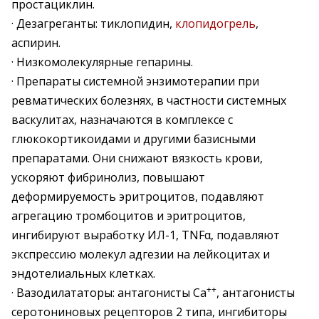
простациклин.
· Дезагреганты: тиклопидин,
клопидогрель
,
аспирин.
· Низкомолекулярные гепарины.
· Препараты системной энзимотерапии при
ревматических болезнях, в частности системных
васкулитах, назначаются в комплексе с
глюкокортикоидами и другими базисными
препаратами. Они снижают вязкость крови,
ускоряют фибринолиз, повышают
деформируемость эритроцитов, подавляют
агрегацию тромбоцитов и эритроцитов,
ингибируют выработку ИЛ-1, TNFα, подавляют
экспрессию молекул адгезии на лейкоцитах и
эндотелиальных клетках.
++
· Вазодилататоры: антагонисты Са
, антагонисты
серотониновых рецепторов 2 типа, ингибиторы