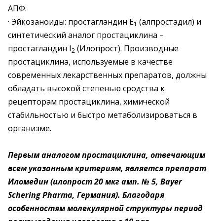
АПФ.
· Эйкозаноиды: простагландин Е
(алпростадил) и
1
синтетический аналог простациклина –
простагландин I
(Илопрост). Производные
2
простациклина, используемые в качестве
современных лекарственных препаратов, должны
обладать высокой степенью сродства к
рецепторам простациклина, химической
стабильностью и быстро метаболизироваться в
организме.
Первым аналогом простациклина, отвечающим
всем указанным критериям, является препарат
Иломедин (илопрост 20 мкг амп. № 5, Bayer
Schering Pharma, Германия). Благодаря
особенностям молекулярной структуры период