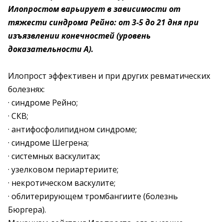
Илопростом варьирует в зависимости от
тяжести синдрома Рейно: от 3-5 до 21 дня при
изъязвлении конечностей (уровень
доказательности А).
Илопрост эффективен и при других ревматических
болезнях:
· синдроме Рейно;
· СКВ;
· антифосфолипидном синдроме;
· синдроме Шегрена;
· системных васкулитах;
· узелковом периартериите;
· некротическом васкулите;
· облитерирующем тромбангиите (болезнь
Бюргера).