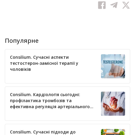
Популярне
Consilium. Сучасні аспекти
тестостерон-замісної терапії у
чоловіків
Consilium. Кардіологія сьогодні:
профілактика тромбозів та
ефективна регуляція артеріального
тиску
Consilium. Сучасні підходи до