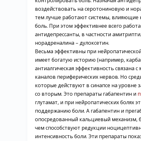
контролировать боль. Назначая антидепр
воздействовать на серотониновую и нор
тем лучше работают системы, влияющие 
боль. При этом эффективнее всего работ
антидепрессанты, в частности амитрипти
норадреналина – дулоксетин.
Весьма эффективны при нейропатической
имеет богатую историю (например, карба
антиалгическая эффективность связана 
каналов периферических нервов. Но сред
которые действуют в синапсе на уровне з
со вторым. Это препараты габапентин и
п
глутамат, и при нейропатических болях э
поддержанию боли. А габапентин и прега
опосредованный кальциевый механизм, б
чем способствуют редукции ноцицептивн
интенсивность боли. Эти препараты пок