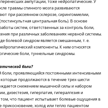
 перенесших ампутации, тоже нейропатические. У
осле травмы спинного мозга развиваются
ают при рассеянном склерозе, сирингомиелии,
(постинсультная центральная боль). В основе
аботы систем, ответственных за контроль боли,
жения при различных заболеваниях нервной системы.
де болевой синдром является смешанным, т. е.
нейропатический компоненты. К ним относятся
огические боли, туннельные синдромы.
атической боли?
ой боли, проявляющийся постоянными интенсивными
которые продолжаются в течение трех-шести
вождается снижением мышечной силы и набором
и, дизестезия, гиперпатия, гипералгезия и
в том, что пациент испытывает болевые ощущения в
е прикосновение, холод или тепло пациентом