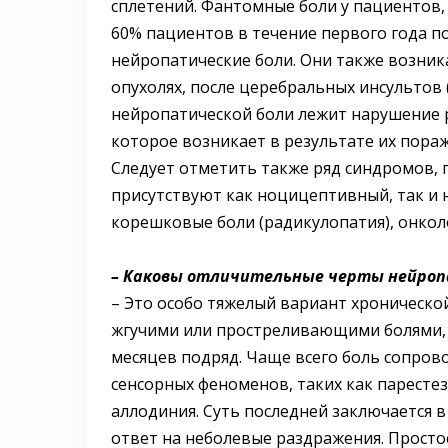
сплетений. Фантомные боли у пациентов,
60% пациентов в течение первого года п
нейропатические боли. Они также возник
опухолях, после церебральных инсультов 
нейропатической боли лежит нарушение р
которое возникает в результате их пора
Следует отметить также ряд синдромов, г
присутствуют как ноцицептивный, так и 
корешковые боли (радикулопатия), онкол
– Каковы отличительные черты нейроп
– Это особо тяжелый вариант хроническ
жгучими или простреливающими болями, 
месяцев подряд. Чаще всего боль сопро
сенсорных феноменов, таких как парестези
аллодиния. Суть последней заключается 
ответ на неболевые раздражения. Просто