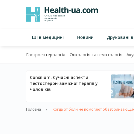
ШІ в медицині
Новини
Друковані 
Гастроентерологія
Онкологія та гематологія
Аку
Consilium. Сучасні аспекти
тестостерон-замісної терапії у
чоловіків
Головна
Когда от боли не помогают обезболивающи