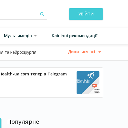
УВІЙТИ
Мультимедіа
Клінічні рекомендації
Дивитися всі
я та нейрохірургія
Health-ua.com тепер в Telegram
Популярне