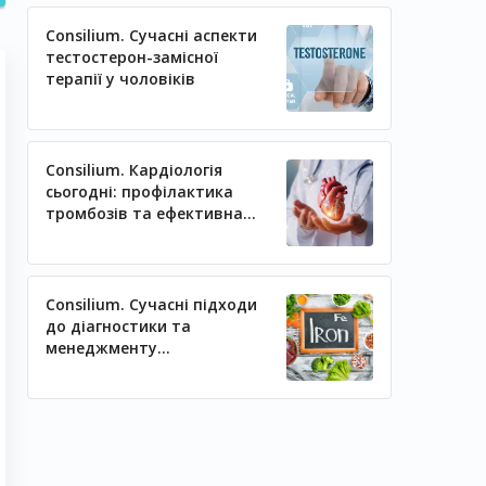
Consilium. Сучасні аспекти
тестостерон-замісної
терапії у чоловіків
Consilium. Кардіологія
сьогодні: профілактика
тромбозів та ефективна
регуляція артеріального
тиску
Consilium. Сучасні підходи
до діагностики та
менеджменту
залізодефіцитних станів