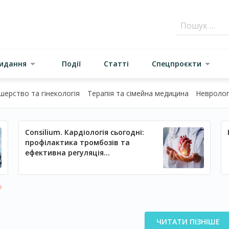
видання
Події
Статті
Спецпроєкти
шерство та гінекологія
Терапія та сімейна медицина
Неврологі
Consilium. Кардіологія сьогодні:
профілактика тромбозів та
ефективна регуляція
артеріального тиску
е
ЧИТАТИ ПІЗНІШЕ