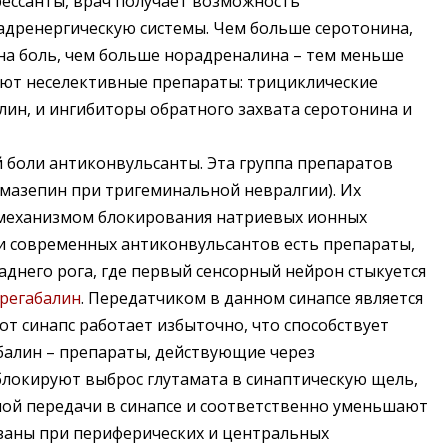
ессанты, врач получает возможность
адренергическую системы. Чем больше серотонина,
на боль, чем больше норадреналина – тем меньше
ают неселективные препараты: трициклические
лин, и ингибиторы обратного захвата серотонина и
 боли антиконвульсанты. Эта группа препаратов
мазепин при тригеминальной невралгии). Их
с механизмом блокирования натриевых ионных
и современных антиконвульсантов есть препараты,
аднего рога, где первый сенсорный нейрон стыкуется
регабалин
. Передатчиком в данном синапсе является
тот синапс работает избыточно, что способствует
балин – препараты, действующие через
локируют выброс глутамата в синаптическую щель,
ой передачи в синапсе и соответственно уменьшают
азаны при периферических и центральных