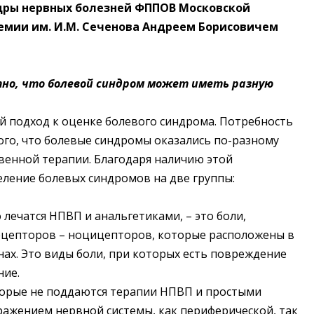
дры нервных болезней ФППОВ Московской
мии им. И.М. Сеченова Андреем Борисовичем
тно, что болевой синдром может иметь разную
ый подход к оценке болевого синдрома. Потребность
того, что болевые синдромы оказались по-разному
венной терапии. Благодаря наличию этой
ление болевых синдромов на две группы:
 лечатся НПВП и анальгетиками, – это боли,
ецепторов – ноцицепторов, которые расположены в
нах. Это виды боли, при которых есть повреждение
ние.
оторые не поддаются терапии НПВП и простыми
ражением нервной системы, как периферической, так