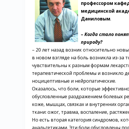
профессором кафе
медицинской акаде
Даниловым
.
– Когда стало поня
природу?
– 20 лет назад возник относительно нов
в новом взгляде на боль возникла из-за 
чувствительны к разным формам лекарст
терапевтической проблемы и возникло де
ноцицептивные и нейропатические.
Оказалось, что боли, которые эффективно
обусловленные раздражением болевых р
коже, мышцах, связках и внутренних орга
ткани: ожог, травма, воспаление, растяже
Но есть вторая категория синдромов, к
анальгетиками. Эти боли обусловлены по