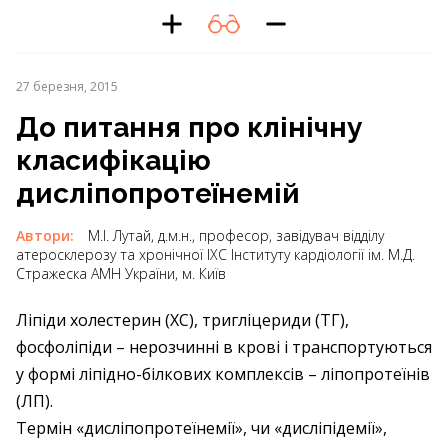
27 березня, 2015
До питання про клінічну
класифікацію
дисліпопротеїнемій
Автори:
М.І. Лутай, д.м.н., професор, завідувач відділу
атеросклерозу та хронічної ІХС Інституту кардіології ім. М.Д.
Стражеска АМН України, м. Київ
Ліпіди холестерин (ХС), тригліцериди (ТГ),
фосфоліпіди – нерозчинні в крові і транспортуються
у формі ліпідно-білкових комплексів – ліпопротеїнів
(ЛП).
Термін «дисліпопротеїнемії», чи «дисліпідемії»,