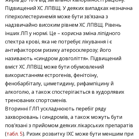
Підвищений ХС ЛПВЩ. У деяких випадках незначна
гіперхолестеринемія може бути зв’язана з
надзвичайно високим рівнем ХС ЛПВЩ. Рівень
інших ЛП у нормі. Це – корисна зміна ліпідного
спектра крові, яка не потребує лікування і є
антифактором ризику атеросклерозу; його
називають «синдром довголіття». Підвищений
вміст ХС ЛПВЩ може бути обумовлений
використанням естрогенів, фенітоїну,
фенобарбіталу, циметидину, рифампіцину й
алкоголю, а також спостерігається в худорлявих
тренованих спортсменів.
Вторинні ГЛП ускладнюють перебіг ряду
захворювань і синдромів, а також можуть бути
пов’язані з прийомом деяких лікарських препаратів
(
табл. 5
). Ризик розвитку ІХС може бути меншим при