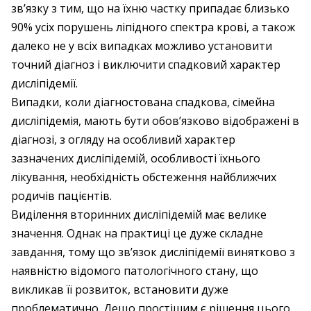
зв’язку з тим, що на їхню частку припадає близько
90% усіх порушень ліпідного спектра крові, а також
далеко не у всіх випадках можливо установити
точний діагноз і виключити спадковий характер
дисліпідемії.
Випадки, коли діагностована спадкова, сімейна
дисліпідемія, мають бути обов’язково відображені в
діагнозі, з огляду на особливий характер
зазначених дисліпідемій, особливості їхнього
лікування, необхідність обстеження найближчих
родичів пацієнтів.
Виділення вторинних дисліпідемій має велике
значення. Однак на практиці це дуже складне
завдання, тому що зв’язок дисліпідемії винятково з
наявністю відомого патологічного стану, що
викликав її розвиток, встановити дуже
проблематично. Дещо простішим є рішення цього