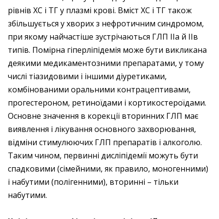
рівнів ХС і ТГ у плазмі крові. Вміст ХС і ТГ також
збільшується у хворих з нефротичним синдромом,
при якому найчастіше зустрічаються ГЛП IIа й IIв
типів. Помірна гіперліпідемія може бути викликана
деякими медикаментозними препаратами, у тому
числі тіазидовими і іншими діуретиками,
комбінованими оральними контрацептивами,
прогестероном, ретиноїдами і кортикостероїдами.
Основне значення в корекції вторинних ГЛП має
виявлення і лікування основного захворювання,
відміни стимулюючих ГЛП препаратів і алкоголю.
Таким чином, первинні дисліпідемії можуть бути
спадковими (сімейними, як правило, моногенними)
і набутими (полігенними), вторинні – тільки
набутими.