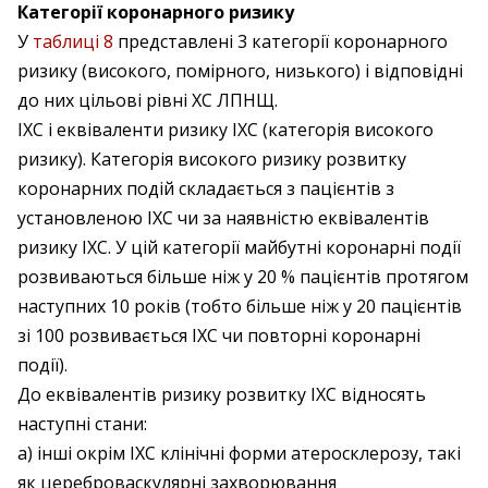
Категорії коронарного ризику
У
таблиці 8
представлені 3 категорії коронарного
ризику (високого, помірного, низького) і відповідні
до них цільові рівні ХС ЛПНЩ.
ІХС і еквіваленти ризику ІХС (категорія високого
ризику). Категорія високого ризику розвитку
коронарних подій складається з пацієнтів з
установленою ІХС чи за наявністю еквівалентів
ризику ІХС. У цій категорії майбутні коронарні події
розвиваються більше ніж у 20 % пацієнтів протягом
наступних 10 років (тобто більше ніж у 20 пацієнтів
зі 100 розвивається ІХС чи повторні коронарні
події).
До еквівалентів ризику розвитку ІХС відносять
наступні стани:
а) інші окрім ІХС клінічні форми атеросклерозу, такі
як цереброваскулярні захворювання