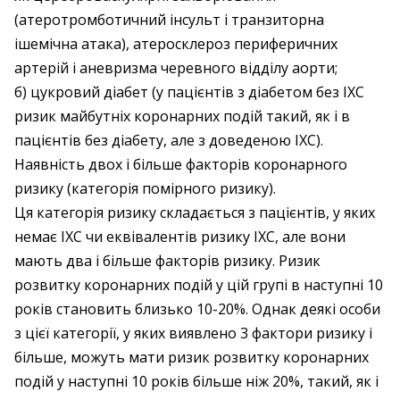
(атеротромботичний інсульт і транзиторна
ішемічна атака), атеросклероз периферичних
артерій і аневризма черевного відділу аорти;
б) цукровий діабет (у пацієнтів з діабетом без ІХС
ризик майбутніх коронарних подій такий, як і в
пацієнтів без діабету, але з доведеною ІХС).
Наявність двох і більше факторів коронарного
ризику (категорія помірного ризику).
Ця категорія ризику складається з пацієнтів, у яких
немає ІХС чи еквівалентів ризику ІХС, але вони
мають два і більше факторів ризику. Ризик
розвитку коронарних подій у цій групі в наступні 10
років становить близько 10-20%. Однак деякі особи
з цієї категорії, у яких виявлено 3 фактори ризику і
більше, можуть мати ризик розвитку коронарних
подій у наступні 10 років більше ніж 20%, такий, як і