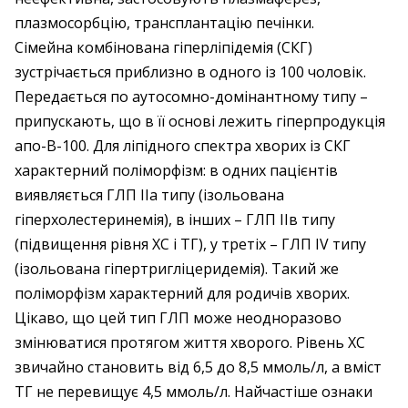
плазмосорбцію, трансплантацію печінки.
Сімейна комбінована гіперліпідемія (СКГ)
зустрічається приблизно в одного із 100 чоловік.
Передається по аутосомно-домінантному типу –
припускають, що в її основі лежить гіперпродукція
апо-В-100. Для ліпідного спектра хворих із СКГ
характерний поліморфізм: в одних пацієнтів
виявляється ГЛП ІІа типу (ізольована
гіперхолестеринемія), в інших – ГЛП ІІв типу
(підвищення рівня ХС і ТГ), у третіх – ГЛП IV типу
(ізольована гіпертригліцеридемія). Такий же
поліморфізм характерний для родичів хворих.
Цікаво, що цей тип ГЛП може неодноразово
змінюватися протягом життя хворого. Рівень ХС
звичайно становить від 6,5 до 8,5 ммоль/л, а вміст
ТГ не перевищує 4,5 ммоль/л. Найчастіше ознаки