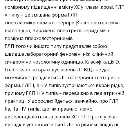
помірному підвищенні вмісту ХС у плазмі крові. ГЛП
V типу – це змішана форма ГЛП:
гіперхіломікронемія і гіперпре-β-ліпопротеїнемія і,
відповідно, виражена гіпертригліцеридемія і
помірна гіперхолестеринемія.
ГЛП того чи іншого типу представляє собою
швидше лабораторний феномен, ніж клінічний
синдром чи нозологічну одиницю. Класифікація D.
Fredrickson не враховує рівень ЛПВЩ і не дає
можливості розділити ГЛП на первинні і вторинні
форми. ГЛП I, III і V типів зустрічаються вкрай рідко,
причому ГЛП I і V типів – переважно в педіатричній
практиці. У дорослих йдеться, звичайно, про ГЛП
ІІа, ІІв і IV типів, що, як правило, легко
диференціюються за рівнем ХС і ТГ. Проте у ряді
випадків установити тип ГЛП за рівнем ліпідів не