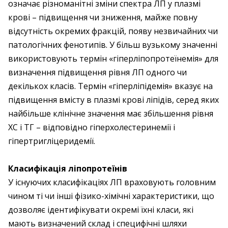
означає різноманітні зміни спектра ЛП у плазмі
крові – підвищення чи зниження, майже повну
відсутність окремих фракцій, появу незвичайних чи
патологічних фенотипів. У більш вузькому значенні
використовують термін «гіперліпопротеїнемія» для
визначення підвищення рівня ЛП одного чи
декількох класів. Термін «гіперліпідемія» вказує на
підвищення вмісту в плазмі крові ліпідів, серед яких
найбільше клінічне значення має збільшення рівня
ХС і ТГ – відповідно гіперхолестеринемії і
гіпертригліцеридемії.
Класифікація ліпопротеїнів
У існуючих класифікаціях ЛП враховують головним
чином ті чи інші фізико-хімічні характеристики, що
дозволяє ідентифікувати окремі їхні класи, які
мають визначений склад і специфічні шляхи