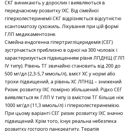
СКГ виникають у дорослих і виявляються в
передчасному розвитку ІХС. Від сімейної
гіперхолестеринемії СКГ відрізняється відсутністю
ксантоматозу сухожиль. Лікування при цій формі
ГЛП медикаментозне.
Сімейна ендогенна гіпертригліцеридемія (СЕГ)
зустрічається приблизно в одної на 300 чоловік і
характеризується підвищенням рівня ЛПДНЩ (ГЛП
IV типу). Рівень ТГ звичайно становить від 200 до
500 мг/дл (2,3-5,7 ммоль/л), вміст ХС у нормі або
трохи підвищений, а рівень ХС ЛПНЩ – знижений.
Ризик розвитку ІХС помірно збільшений. Рідко СЕГ
виявляється як ГЛП V типу із вмістом ТГ більше ніж
1000 мг/дл (11,3 ммоль/л) і гіперхолестеринемією.
При цьому варіанті СЕГ ризик розвитку ІХС значно
підвищений. Крім того, існує реальна небезпека
розвитку гострого панкреатиту. Терапія