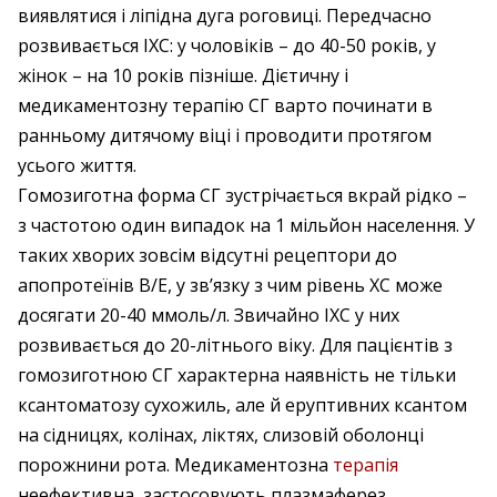
виявлятися і ліпідна дуга роговиці. Передчасно
розвивається ІХС: у чоловіків – до 40-50 років, у
жінок – на 10 років пізніше. Дієтичну і
медикаментозну терапію СГ варто починати в
ранньому дитячому віці і проводити протягом
усього життя.
Гомозиготна форма СГ зустрічається вкрай рідко –
з частотою один випадок на 1 мільйон населення. У
таких хворих зовсім відсутні рецептори до
апопротеїнів В/Е, у зв’язку з чим рівень ХС може
досягати 20-40 ммоль/л. Звичайно ІХС у них
розвивається до 20-літнього віку. Для пацієнтів з
гомозиготною СГ характерна наявність не тільки
ксантоматозу сухожиль, але й еруптивних ксантом
на сідницях, колінах, ліктях, слизовій оболонці
порожнини рота. Медикаментозна
терапія
неефективна, застосовують плазмаферез,