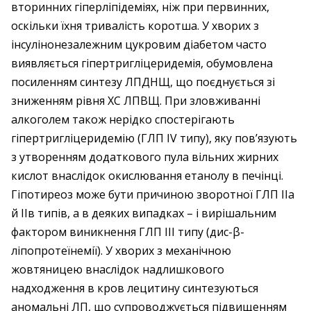
вторинних гіперліпідеміях, ніж при первинних,
оскільки їхня тривалість коротша. У хворих з
інсулінонезалежним цукровим діабетом часто
виявляється гіпертригліцеридемія, обумовлена
посиленням синтезу ЛПДНЩ, що поєднується зі
зниженням рівня ХС ЛПВЩ. При зловживанні
алкоголем також нерідко спостерігають
гіпертригліцеридемію (ГЛП IV типу), яку пов’язують
з утворенням додаткового пула вільних жирних
кислот внаслідок окислювання етанолу в печінці.
Гіпотиреоз може бути причиною зворотної ГЛП ІІа
й ІІв типів, а в деяких випадках – і вирішальним
фактором виникнення ГЛП III типу (дис-β-
ліпопротеїнемії). У хворих з механічною
жовтяницею внаслідок надлишкового
надходження в кров лецитину синтезуються
аномальні ЛП, що супроводжується підвищенням