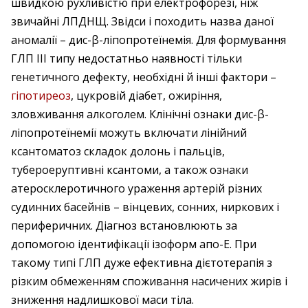
швидкою рухливістю при електрофорезі, ніж
звичайні ЛПДНЩ. Звідси і походить назва даної
аномалії – дис-β-ліпопротеїнемія. Для формування
ГЛП III типу недостатньо наявності тільки
генетичного дефекту, необхідні й інші фактори –
гіпотиреоз
, цукровій діабет, ожиріння,
зловживання алкоголем. Клінічні ознаки дис-β-
ліпопротеїнемії можуть включати лінійний
ксантоматоз складок долонь і пальців,
тубероеруптивні ксантоми, а також ознаки
атеросклеротичного ураження артерій різних
судинних басейнів – вінцевих, сонних, ниркових і
периферичних. Діагноз встановлюють за
допомогою ідентифікації ізоформ апо-Е. При
такому типі ГЛП дуже ефективна дієтотерапія з
різким обмеженням споживання насичених жирів і
зниження надлишкової маси тіла.