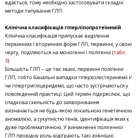
вдається, тому необхідно застосовувати складні
методи типування ГЛП.
Клінічна класифікація гіперліпопротеїнемій
Клінічна класифікація припускає виділення
первинних і вторинних форм ГЛП, первинні, у свою
чергу, поділяються на моногенні і полігенні (
табл.
3
).
Більшість ГЛП – це так звані, первинні полігенні
ГЛП, тобто банальні випадки гіперхолестеринемії і/
чи гіпертригліцеридемії, що часто зустрічаються у
повсякденній практиці. Цей термін підкреслює, що
спадкова схильність до захворювання
визначається не будь-якою локальною генетичною
аномалією, а сукупністю генів, ідентифікація яких є
дуже проблематичною. У виникненні полігенної
ГЛП провідну роль відіграють такі зовнішні