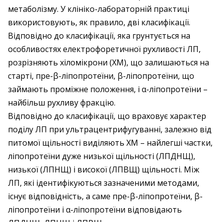
метаболізму. У клініко-лабораторній практиці
використовують, як правило, дві класифікації.
Відповідно до класифікації, яка грунтується на
особливостях електрофоретичної рухливості ЛП,
розрізняють хіломікрони (ХМ), що залишаються на
старті, пре-β-ліпопротеїни, β-ліпопротеїни, що
займають проміжне положення, і α-ліпопротеїни –
найбільш рухливу фракцію.
Відповідно до класифікації, що враховує характер
поділу ЛП при ультрацентрифугуванні, залежно від
питомої щільності виділяють ХМ – найлегші частки,
ліпопротеїни дуже низької щільності (ЛПДНЩ),
низької (ЛПНЩ) і високої (ЛПВЩ) щільності. Між
ЛП, які ідентифікуються зазначеними методами,
існує відповідність, а саме пре-β-ліпопротеїни, β-
ліпопротеїни і α-ліпопротеїни відповідають