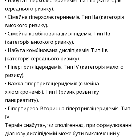
• Набута гіперхолестеринемія. Тип ІІа (категорія
середнього ризику).
• Сімейна гіперхолестеринемія. Тип ІІа (категорія
високого ризику).
• Сімейна комбінована дисліпідемія. Тип ІІв
(категорія високого ризику).
• Набута комбінована дисліпідемія. Тип ІІв
(категорія середнього ризику).
• Гіпертригліцеридемія. Тип IV (категорія малого
ризику).
• Важка гіпертригліцеридемія (сімейна
хіломікронемія). Тип І (ризик розвитку
панкреатиту).
• Гіпертиреоз. Вторинна гіпертригліцеридемія. Тип
IV.
Термін «набута», чи «полігенна», при формулюванні
діагнозу дисліпідемій може бути виключений у