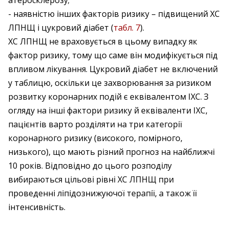
атеросклерозу;
- наявністю інших факторів ризику – підвищений ХС
ЛПНЩ і цукровий діабет (
табл. 7
).
ХС ЛПНЩ не враховується в цьому випадку як
фактор ризику, тому що саме він модифікується під
впливом лікування. Цукровий діабет не включений
у таблицю, оскільки це захворювання за ризиком
розвитку коронарних подій є еквівалентом ІХС. З
огляду на інші фактори ризику й еквіваленти ІХС,
пацієнтів варто розділяти на три категорії
коронарного ризику (високого, помірного,
низького), що мають різний прогноз на найближчі
10 років. Відповідно до цього розподілу
вибираються цільові рівні ХС ЛПНЩ при
проведенні ліпідознижуючої терапії, а також її
інтенсивність.