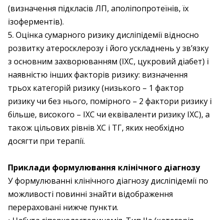
(визначення підкласів ЛП, аполіпопротеїнів, їх
ізоферментів).
5. Оцінка сумарного ризику дисліпідемії відносно
розвитку атеросклерозу і його ускладнень у зв’язку
з основним захворюванням (ІХС, цукровий діабет) і
наявністю інших факторів ризику: визначення
трьох категорій ризику (низького – 1 фактор
ризику чи без нього, помірного – 2 фактори ризику і
більше, високого – ІХС чи еквіваленти ризику ІХС), а
також цільових рівнів ХС і ТГ, яких необхідно
досягти при терапії.
Приклади формулювання клінічного діагнозу
У формулюванні клінічного діагнозу дисліпідемії по
можливості повинні знайти відображення
перераховані нижче пункти.