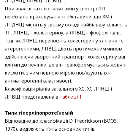
ЛПДНЩ, ЛПНЩ і ЛПВЩ.
При аналізі патологічних змін у спектрі ЛП
необхідно враховувати ті обставини, що ХМ і
ЛПДНЩ містять у своєму складі найбільшу кількість
ТГ, ЛПНЩ – холестерину, а ЛПВЩ – фосфоліпідів,
тоді як ЛПНЩ переносять холестерин у клітини і є
атерогенними, ЛПВЩ діють протилежним чином,
здійснюючи зворотний транспорт холестерину від
клітин до печінки, де він трансформується в жовчні
кислоти, з чим певною мірою пов’язують їхні
антиатерогенні властивості.
Класифікація рівнів загального ХС, ХС ЛПНЩ і
ЛПВЩ представлена в
таблиці 1
.
Типи гіперліпопротеїнемій
Відповідно до класифікації D. Fredrickson (ВООЗ,
1970), виділяють п’ять основних типів