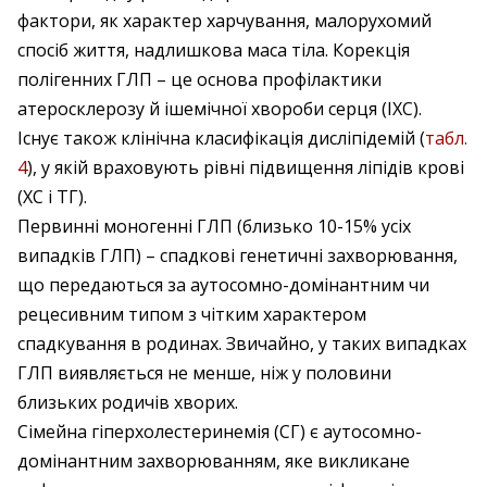
фактори, як характер харчування, малорухомий
спосіб життя, надлишкова маса тіла. Корекція
полігенних ГЛП – це основа профілактики
атеросклерозу й ішемічної хвороби серця (ІХС).
Існує також клінічна класифікація дисліпідемій (
табл.
4
), у якій враховують рівні підвищення ліпідів крові
(ХС і ТГ).
Первинні моногенні ГЛП (близько 10-15% усіх
випадків ГЛП) – спадкові генетичні захворювання,
що передаються за аутосомно-домінантним чи
рецесивним типом з чітким характером
спадкування в родинах. Звичайно, у таких випадках
ГЛП виявляється не менше, ніж у половини
близьких родичів хворих.
Сімейна гіперхолестеринемія (СГ) є аутосомно-
домінантним захворюванням, яке викликане