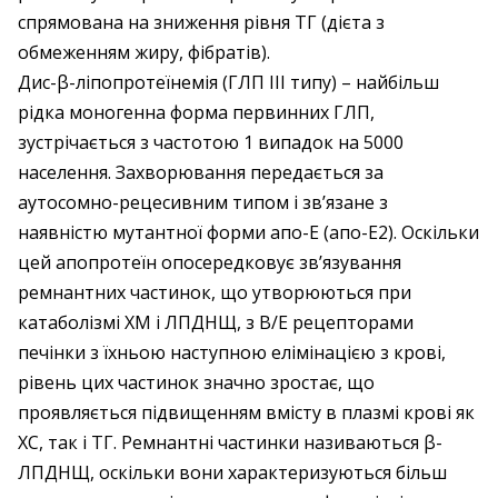
спрямована на зниження рівня ТГ (дієта з
обмеженням жиру, фібратів).
Дис-β-ліпопротеїнемія (ГЛП III типу) – найбільш
рідка моногенна форма первинних ГЛП,
зустрічається з частотою 1 випадок на 5000
населення. Захворювання передається за
аутосомно-рецесивним типом і зв’язане з
наявністю мутантної форми апо-Е (апо-Е2). Оскільки
цей апопротеїн опосередковує зв’язування
ремнантних частинок, що утворюються при
катаболізмі ХМ і ЛПДНЩ, з В/Е рецепторами
печінки з їхньою наступною елімінацією з крові,
рівень цих частинок значно зростає, що
проявляється підвищенням вмісту в плазмі крові як
ХС, так і ТГ. Ремнантні частинки називаються β-
ЛПДНЩ, оскільки вони характеризуються більш