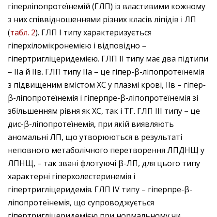
гіперліпопротеїнемій (ГЛП) із властивими кожному
з них співвідношеннями різних класів ліпідів і ЛП
(
табл. 2
). ГЛП I типу характеризується
гіперхіломікронемією і відповідно –
гіпертригліцеридемією. ГЛП II типу має два підтипи
– ІІа й ІІв. ГЛП типу ІІа – це гіпер-β-ліпопротеїнемія
з підвищеним вмістом ХС у плазмі крові, ІІв – гіпер-
β-ліпопротеїнемія і гіперпре-β-ліпопротеїнемія зі
збільшенням рівня як ХС, так і ТГ. ГЛП III типу – це
дис-β-ліпопротеїнемія, при якій виявляють
аномальні ЛП, що утворюються в результаті
неповного метаболічного перетворення ЛПДНЩ у
ЛПНЩ, – так звані флотуючі β-ЛП, для цього типу
характерні гіперхолестеринемія і
гіпертригліцеридемія. ГЛП IV типу – гіперпре-β-
ліпопротеїнемія, що супроводжується
гіпертригліцеридемією при нормальному чи