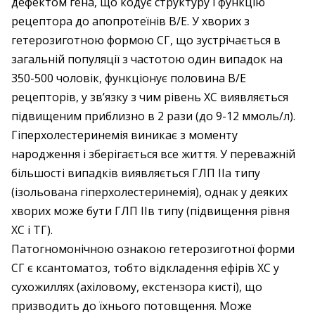
дефектом гена, що кодує структуру і функцію
рецептора до апопротеїнів В/Е. У хворих з
гетерозиготною формою СГ, що зустрічається в
загальній популяції з частотою один випадок на
350-500 чоловік, функціонує половина В/Е
рецепторів, у зв’язку з чим рівень ХС виявляється
підвищеним приблизно в 2 рази (до 9-12 ммоль/л).
Гіперхолестеринемія виникає з моменту
народження і зберігається все життя. У переважній
більшості випадків виявляється ГЛП ІІа типу
(ізольована гіперхолестеринемія), однак у деяких
хворих може бути ГЛП ІІв типу (підвищення рівня
ХС і ТГ).
Патогномонічною ознакою гетерозиготної форми
СГ є ксантоматоз, тобто відкладення ефірів ХС у
сухожиллях (ахіловому, екстензора кисті), що
призводить до їхнього потовщення. Може