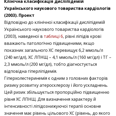
Клінічна класифікація дисліпідемій
Українського наукового товариства кардіологів
(2003). Проект
Відповідно до клінічної класифікації дисліпідемій
Українського наукового товариства кардіологів
(2003), наведеної в
таблиці 6
, рівні ліпідів крові
вважають патологічно підвищеними, якщо
показник загального ХС перевищує 6,2 ммоль/л
(240 мг/дл), ХС ЛПНЩ – 4,1 ммоль/л (160 мг/дл) і ТГ –
2,3 ммоль/л (200 мг/дл), тобто діагностується
відповідна гіперліпідемія.
Гіперхолестеринемія є одним з головних факторів
ризику розвитку атеросклерозу і його ускладнень.
Цей ризик збільшується пропорційно підвищенню
рівня ХС ЛПНЩ. Для визначення характеру й
інтенсивності ліпідознижуючої терапії основне
значення має рівень цільового ХС (рівень, до якого