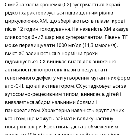
Сімейна хіломікронемія (СХ) зустрічається вкрай
рідко і характеризується підвищенням рівнів
циркулюючих ХМ, що зберігаються в плазмі крові
після 12 годин голодування. На наявність ХМ вказує
сливкоподібний шар над супернатантом. Рівень ТГ
може перевищувати 1000 мг/дл (11,3 ммоль/л),
вміст ХС залишається в нормі чи трохи
підвищується. СХ виникає внаслідок зниження
активності ліпопротеїнліпази в результаті
генетичного дефекту чи утворення мутантних форм
апо-С-ІІ, що є її активатором. СХ успадковується за
аутосомно-рецесивним типом, виникає в дітей і
виявляється абдомінальними болями і
панкреатитом. Характерна наявність еруптивних
ксантом, що можуть займати велику частину
поверхні шкіри. Ефективна дієта з обмеженням
жирів до 10% від загальної калорійності раціону.