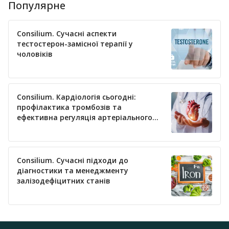
Популярне
Consilium. Сучасні аспекти
тестостерон-замісної терапії у
чоловіків
Consilium. Кардіологія сьогодні:
профілактика тромбозів та
ефективна регуляція артеріального
тиску
Consilium. Сучасні підходи до
діагностики та менеджменту
залізодефіцитних станів