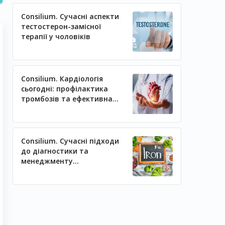
Consilium. Сучасні аспекти
тестостерон-замісної
терапії у чоловіків
Consilium. Кардіологія
сьогодні: профілактика
тромбозів та ефективна
регуляція артеріального
тиску
Consilium. Сучасні підходи
до діагностики та
менеджменту
залізодефіцитних станів