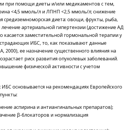
ии при помощи диеты и/или медикаментов с тем,
рина <4,5 ммоль/л и ЛПНП <2,5 ммоль/л; снижение
я средиземноморская диета: овощи, фрукты, рыба,
я лечение артериальной гипертензии (достижение АД
 Что касается заместительной гормональной терапии у
страдающих ИБС, то, как показывают данные
RA, 2000), ее назначение существенного влияния на
возрастает риск развития опухолевых заболеваний.
овышение физической активности с учетом
 ИБС основывается на рекомендациях Европейского
пункты:
значение аспирина и антиангинальных препаратов);
значение β-блокаторов и нормализация