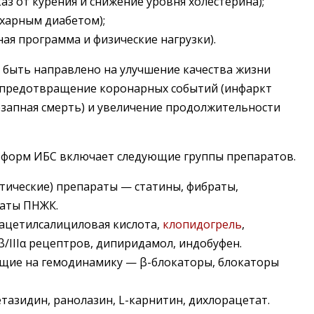
тказ от курения и снижение уровня холестерина);
сахарным диабетом);
ьная программа и физические нагрузки).
 быть направлено на улучшение качества жизни
 предотвращение коронарных событий (инфаркт
езапная смерть) и увеличение продолжительности
 форм ИБС включает следующие группы препаратов.
ические) препараты — статины, фибраты,
раты ПНЖК.
цетилсалициловая кислота,
клопидогрель
,
β/IIIα рецептров, дипиридамол, индобуфен.
щие на гемодинамику — β-блокаторы, блокаторы
азидин, ранолазин, L-карнитин, дихлорацетат.