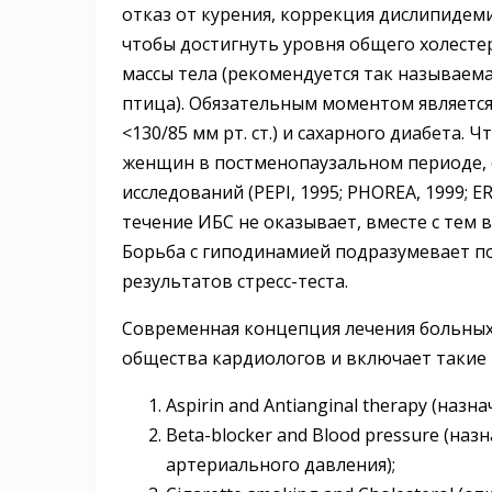
отказ от курения, коррекция дислипидем
чтобы достигнуть уровня общего холесте
массы тела (рекомендуется так называема
птица). Обязательным моментом являетс
<130/85 мм рт. ст.) и сахарного диабета.
женщин в постменопаузальном периоде, 
исследований (РЕРI, 1995; PHOREA, 1999; E
течение ИБС не оказывает, вместе с тем 
Борьба с гиподинамией подразумевает п
результатов стресс-теста.
Современная концепция лечения больных
общества кардиологов и включает такие 
Aspirin and Antianginal therapy (на
Beta-blocker and Blood pressure (на
артериального давления);