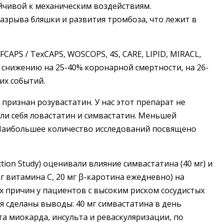
ойчивой к механическим воздействиям.
азрыва бляшки и развития тромбоза, что лежит в
CAPS / TexCAPS, WOSCOPS, 4S, CARE, LIPID, MIRACL,
 снижению на 25-40% коронарной смертности, на 26-
их событий.
признан розувастатин. У нас этот препарат не
ли себя ловастатин и симвастатин. Меньшей
Наибольшее количество исследований посвящено
tion Study) оценивали влияние симвастатина (40 мг) и
мг витамина С, 20 мг β-каротина ежедневно) на
х причин у пациентов с высоким риском сосудистых
я сделаны выводы: 40 мг симвастатина в день
а миокарда, инсульта и реваскуляризации, по