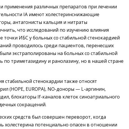
ти применения различных препаратов при лечении
ательности IА имеют холестеринснижающие
аторы, антагонисты кальция и нитраты
очнить, что исследований по изучению влияния
 точки ИБС у больных со стабильной стенокардией
ований проводилось среди пациентов, перенесших
 были экстраполированы на больных со стабильной
ь по триметазидину и ранолазину, но в нашей стране
я стабильной стенокардии также относят
ил (HOPE, EUROPA), NO-доноры — L-аргинин,
ил, блокаторы If-каналов клеток синоатриального
рдечных сокращений.
ских средств был совершен переворот, когда
нь холестерина потенциально опасен в отношении