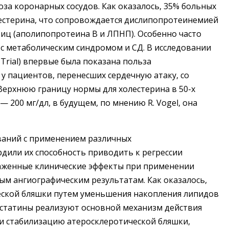
за коронарных сосудов. Как оказалось, 35% больных
естерина, что сопровождается дислипопротеинемией
иц (аполипопротеина В и ЛПНП). Особенно часто
с метаболическим синдромом и СД. В исследовании
s Trial) впервые была показана польза
у пациентов, перенесших сердечную атаку, со
 Верхнюю границу нормы для холестерина в 50-х
 — 200 мг/дл, в будущем, по мнению R. Vogel, она
ваний с применением различных
дили их способность приводить к регрессии
аженные клинические эффекты при применении
м ангиографическим результатам. Как оказалось,
еской бляшки путем уменьшения накопления липидов
 статины реализуют основной механизм действия
и стабилизацию атеросклеротической бляшки,