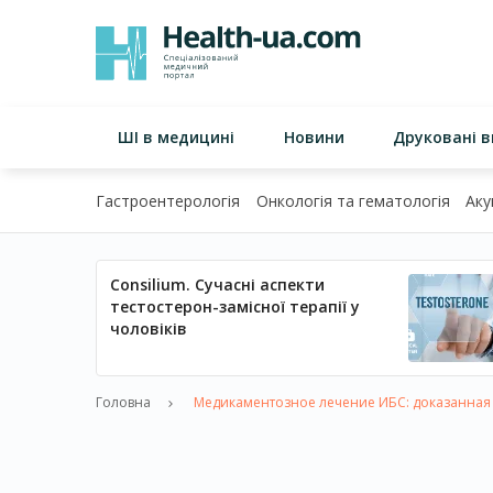
ШІ в медицині
Новини
Друковані 
Гастроентерологія
Онкологія та гематологія
Аку
Consilium. Сучасні аспекти
тестостерон-замісної терапії у
чоловіків
Головна
Медикаментозное лечение ИБС: доказанная