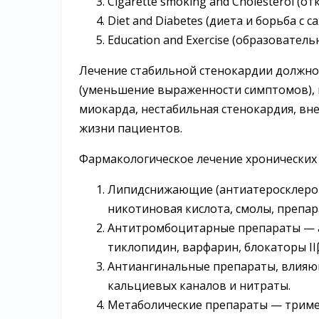
Cigarette smoking and Cholesterol (о
Diet and Diabetes (диета и борьба с 
Education and Exercise (образовател
Лечение стабильной стенокардии должно
(уменьшение выраженности симптомов),
миокарда, нестабильная стенокардия, вн
жизни пациентов.
Фармакологическое лечение хронических
Липидснижающие (антиатеросклерот
никотиновая кислота, смолы, препа
Антитромбоцитарные препараты — а
тиклопидин, варфарин, блокаторы II
Антиангинальные препараты, влияю
кальциевых каналов и нитраты.
Метаболические препараты — тримет