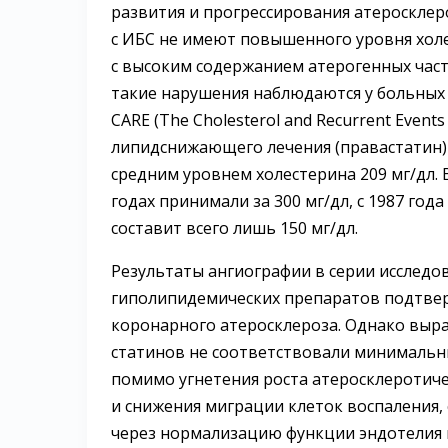
развития и прогрессирования атеросклеро
с ИБС не имеют повышенного уровня хол
с высоким содержанием атерогенных част
такие нарушения наблюдаются у больных 
CARE (The Cholesterol and Recurrent Event
липидснижающего лечения (правастатин) 
средним уровнем холестерина 209 мг/дл.
годах принимали за 300 мг/дл, с 1987 года
составит всего лишь 150 мг/дл.
Результаты ангиографии в серии исследо
гиполипидемических препаратов подтвер
коронарного атеросклероза. Однако выр
статинов не соответствовали минимальны
помимо угнетения роста атеросклеротич
и снижения миграции клеток воспаления,
через нормализацию функции эндотелия 