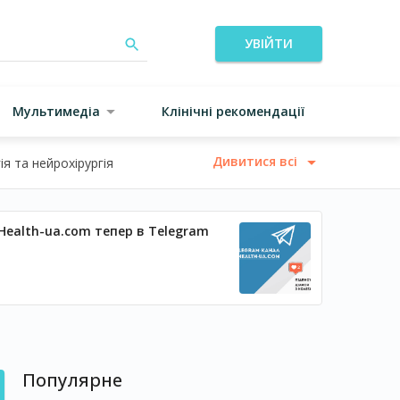
УВІЙТИ
Мультимедіа
Клінічні рекомендації
Дивитися всі
я та нейрохірургія
Health-ua.com тепер в Telegram
Популярне