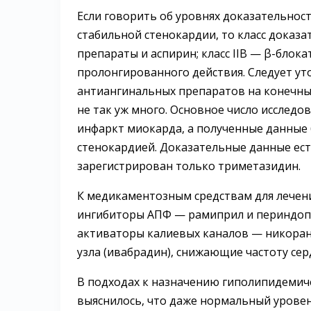
Если говорить об уровнях доказательнос
стабильной стенокардии, то класс доказ
препараты и аспирин; класс IIВ — β-блок
пролонгированного действия. Следует ут
антиангинальных препаратов на конечные
не так уж много. Основное число исслед
инфаркт миокарда, а полученные данные
стенокардией. Доказательные данные ест
зарегистрирован только триметазидин.
К медикаментозным средствам для лечени
ингибиторы АПФ — рамиприл и периндопр
активаторы калиевых каналов — никоранд
узла (ивабрадин), снижающие частоту се
В подходах к назначению гиполипидемиче
выяснилось, что даже нормальный урове