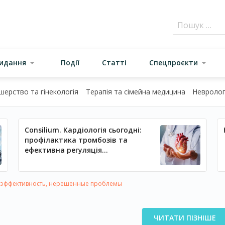
видання
Події
Статті
Спецпроєкти
шерство та гінекологія
Терапія та сімейна медицина
Неврологі
Consilium. Кардіологія сьогодні:
профілактика тромбозів та
ефективна регуляція
артеріального тиску
 эффективность, нерешенные проблемы
ЧИТАТИ ПІЗНІШЕ